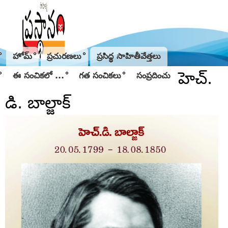
Jump to navigation
హోమ్
ప్రచురణలు
ప్రసిద్థ సాహితీవేత్తలు
హెచ్.
ఈ సంచికలో ...
గత సంచికలు
సంప్రదించు
డి. బాల్జాక్