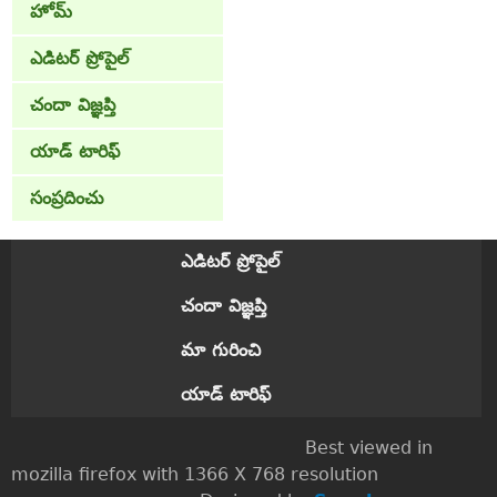
హోమ్
ఎడిటర్ ప్రోపైల్
చందా విజ్ఞప్తి
యాడ్ టారిఫ్
సంప్రదించు
ఎడిటర్ ప్రోపైల్
చందా విజ్ఞప్తి
మా గురించి
యాడ్ టారిఫ్
Best viewed in
mozilla firefox with 1366 X 768 resolution