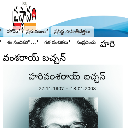
Jump to navigation
హోమ్
ప్రచురణలు
ప్రసిద్థ సాహితీవేత్తలు
హరి
ఈ సంచికలో ...
గత సంచికలు
సంప్రదించు
వంశరాయ్ బచ్చన్