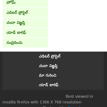
హోమ్
ఎడిటర్ ప్రోపైల్
చందా విజ్ఞప్తి
యాడ్ టారిఫ్
సంప్రదించు
ఎడిటర్ ప్రోపైల్
చందా విజ్ఞప్తి
మా గురించి
యాడ్ టారిఫ్
Best viewed in
mozilla firefox with 1366 X 768 resolution