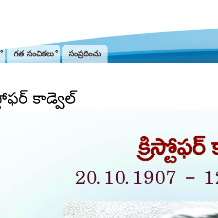
Jump to navigation
గత సంచికలు
సంప్రదించు
ిస్టోఫర్ కాడ్వెల్