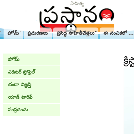
హోమ్
ప్రచురణలు
ప్రసిద్థ సాహితీవేత్తలు
ఈ సంచికలో ...
క్ర
హోమ్
ఎడిటర్ ప్రోపైల్
చందా విజ్ఞప్తి
యాడ్ టారిఫ్
సంప్రదించు