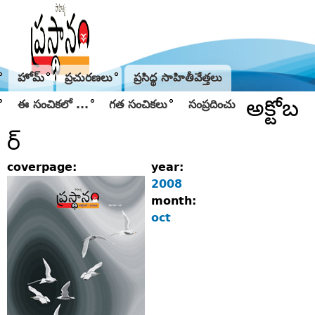
Jump to navigation
హోమ్
ప్రచురణలు
ప్రసిద్థ సాహితీవేత్తలు
అక్టోబ
ఈ సంచికలో ...
గత సంచికలు
సంప్రదించు
ర్
coverpage:
year:
2008
month:
oct