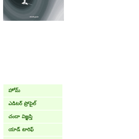
హోమ్
ఎడిటర్ ప్రోపైల్
చందా విజ్ఞప్తి
యాడ్ టారిఫ్