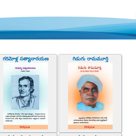
గరిమోళ్ల సత్యానారయణ
గిడుగు రామమూర్తి