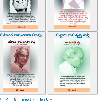
మహిధర రామమోహనరావు
మల్లాది రామకృష్ణ శాస్త్రి
3
4
5
next ›
last »