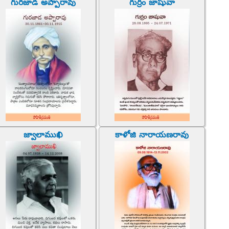
గురజాడ అప్పారావు
గుర్రం జాషువా
జ్వాలాముఖి
కాళోజి నారాయణరావు