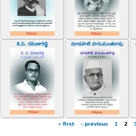
కె.వి. రమణారెడ్డి
మాడపాటి హనుమంతరావు
« first
‹ previous
1
2
ges