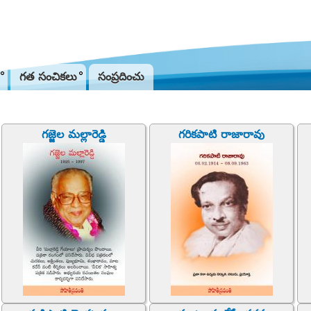
Jump to navigation
గత సంచికలు
సంప్రదించు
గజ్జెల మల్లారెడ్డి
గరికపాటి రాజారావు