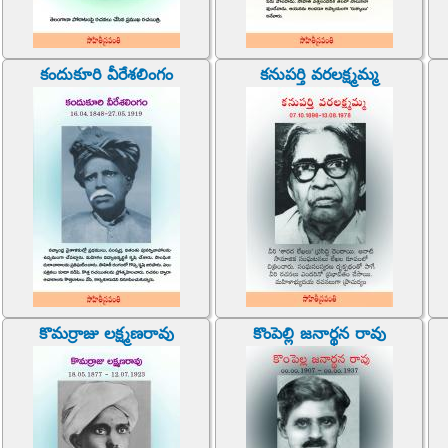
కందుకూరి వీరేశలింగం
కనుపర్తి వరలక్ష్మమ్మ
కొమర్రాజు లక్ష్మణరావు
కొంపెల్లి జనార్థన రావు