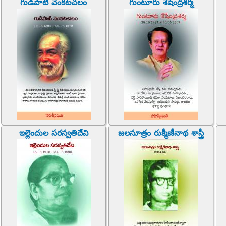
గుడిపాటి వెంకటచలం
గుంటూరు శేషేంద్రశర్మ
ఇల్లెందుల సరస్వతిదేవి
జలసూత్రం రుక్మీణీనాథ శాస్త్రీ