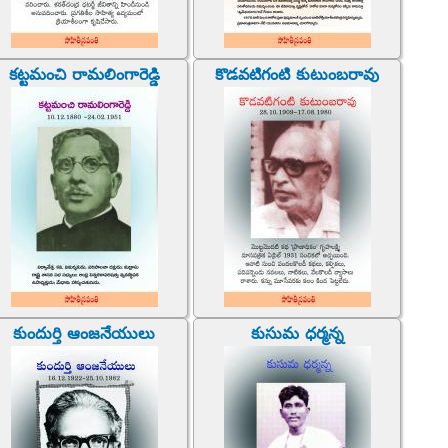
కట్టమంచి రామలింగారెడ్డి
కొడవటిగంటి కుటుంబరావు
కుందుర్తి ఆంజనేయులు
కుసుమ ధర్మన్న