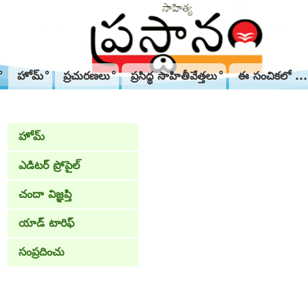
హోమ్
ప్రచురణలు
ప్రసిద్థ సాహితీవేత్తలు
ఈ సంచికలో ...
హోమ్
ఎడిటర్ ప్రోపైల్
చందా విజ్ఞప్తి
యాడ్ టారిఫ్
సంప్రదించు