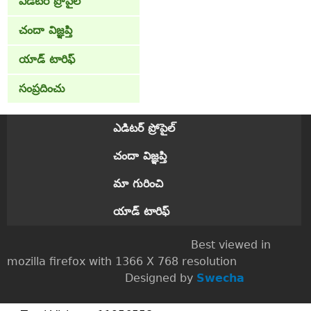
ఎడిటర్ ప్రోపైల్
చందా విజ్ఞప్తి
యాడ్ టారిఫ్
సంప్రదించు
ఎడిటర్ ప్రోపైల్
చందా విజ్ఞప్తి
మా గురించి
యాడ్ టారిఫ్
Best viewed in
mozilla firefox with 1366 X 768 resolution
Designed by
Swecha