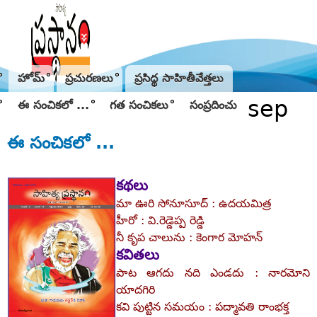
Jump to navigation
హోమ్
ప్రచురణలు
ప్రసిద్థ సాహితీవేత్తలు
sep
ఈ సంచికలో ...
గత సంచికలు
సంప్రదించు
ఈ సంచికలో ...
కథలు
మా ఊరి సోనూసూద్‌ : ఉదయమిత్ర
హీరో : వి.రెడ్డెప్ప రెడ్డి
నీ కృప చాలును : కెంగార మోహన్‌
కవితలు
పాట ఆగదు నది ఎండదు : నారమోని
యాదగిరి
కవి పుట్టిన సమయం : పద్మావతి రాంభక్త