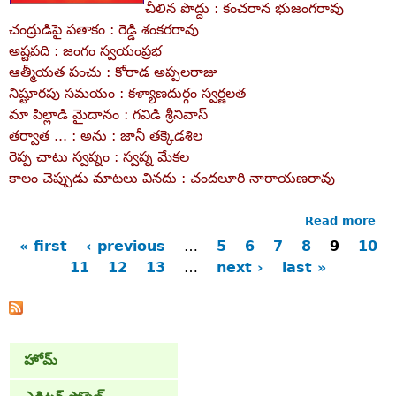
చీలిన పొద్దు : కంచరాన భుజంగరావు
చంద్రుడిపై పతాకం : రెడ్డి శంకరరావు
అష్టపది : జంగం స్వయంప్రభ
ఆత్మీయత పంచు : కోరాడ అప్పలరాజు
నిష్టూరపు సమయం : కళ్యాణదుర్గం స్వర్ణలత
మా పిల్లాడి మైదానం : గవిడి శ్రీనివాస్‌
తర్వాత ... : అను : జానీ తక్కెడశిల
రెప్ప చాటు స్వప్నం : స్వప్న మేకల
కాలం చెప్పుడు మాటలు వినదు : చందలూరి నారాయణరావు
Read more
ab
ఈ
« first
‹ previous
…
5
6
7
8
9
10
సంచ
11
12
13
…
next ›
last »
Pages
...
హోమ్