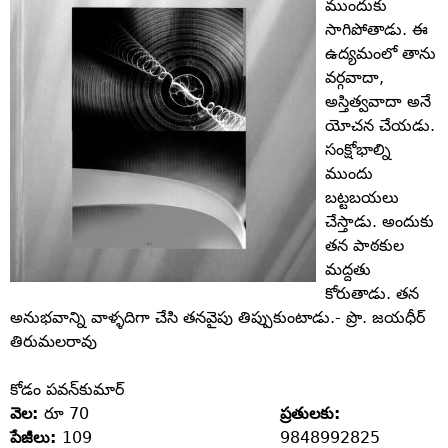
ముందుకు
సాగిపోతాడు. ఈ
ఉద్యమంలో తాను
వర్గవాదా,
అస్తిత్వవాదా అనే
యోచన చేయడు.
సంక్షోభాల్ని
ముందు
బట్టబయలు
చేస్తాడు. అందుకు
తన పాఠకుల
మద్దతు
కోరుతాడు. తన
అనుభవాన్ని వాళ్ళదిగా చేసి తనవైపు తిప్పుకుంటాడు.- ప్రొ. జయధీర్‌
తిరుమలరావు
కోడం పవన్‌కుమార్‌
వెల:
రూ 70
ప్రతులకు:
పేజీలు:
109
9848992825