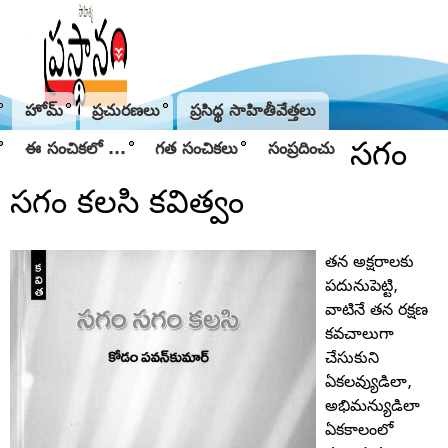
Jump to navigation
హోమ్
ప్రచురణలు
ప్రసిద్థ సాహితీవేత్తలు
సగం
ఈ సంచికలో ...
గత సంచికలు
సంప్రదించు
సగం కలసి కవిత్వం
తన అక్షరాలకు
పదునుపెట్టి,
వాటినే తన రక్షణ
కవచాలుగా
చేసుకుని
ఏకలవ్యుడిలా,
అభిమన్యుడిలా
ఏకకాలంలో