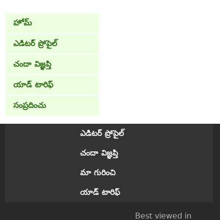
హోమ్
ఎడిటర్ ప్రోపైల్
చందా విజ్ఞప్తి
యాడ్ టారిఫ్
సంప్రదించు
ఎడిటర్ ప్రోపైల్
చందా విజ్ఞప్తి
మా గురించి
యాడ్ టారిఫ్
Best viewed in