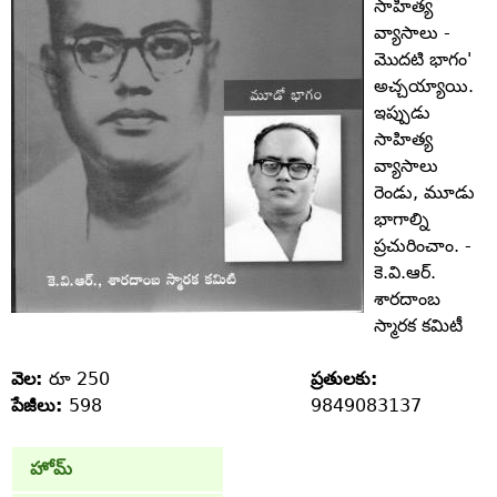
సాహిత్య
వ్యాసాలు -
మొదటి భాగం'
అచ్చయ్యాయి.
ఇప్పుడు
సాహిత్య
వ్యాసాలు
రెండు, మూడు
భాగాల్ని
ప్రచురించాం. -
కె.వి.ఆర్‌.
శారదాంబ
స్మారక కమిటీ
వెల:
రూ 250
ప్రతులకు:
పేజీలు:
598
9849083137
హోమ్