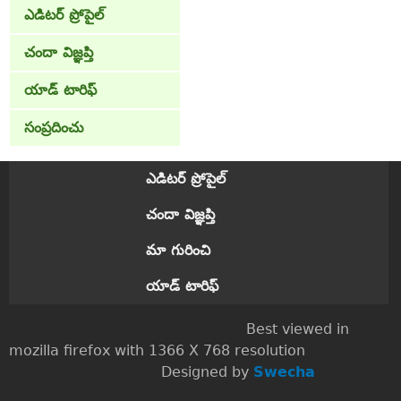
ఎడిటర్ ప్రోపైల్
చందా విజ్ఞప్తి
యాడ్ టారిఫ్
సంప్రదించు
ఎడిటర్ ప్రోపైల్
చందా విజ్ఞప్తి
మా గురించి
యాడ్ టారిఫ్
Best viewed in
mozilla firefox with 1366 X 768 resolution
Designed by
Swecha