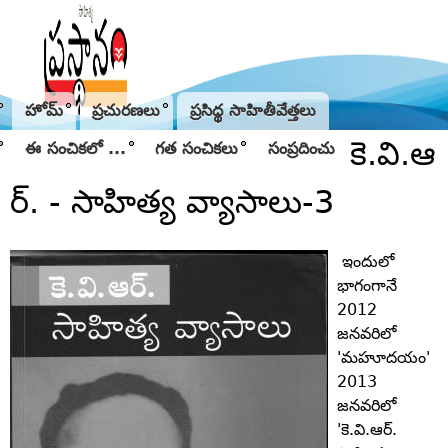
Jump to navigation
హోమ్
ప్రచురణలు
ప్రసిద్థ సాహితీవేత్తలు
కె.వి.ఆ
ఈ సంచికలో ...
గత సంచికలు
సంప్రదించు
ర్‌. - సాహిత్య వ్యాసాలు-3
ఇందులో
భాగంగానే
2012
జనవరిలో
'మహూదయం'
2013
జనవరిలో
'కె.వి.ఆర్‌.