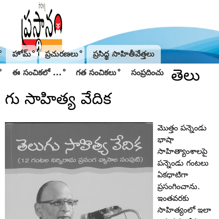
Jump to navigation
హోమ్
ప్రచురణలు
ప్రసిద్థ సాహితీవేత్తలు
తెలు
ఈ సంచికలో ...
గత సంచికలు
సంప్రదించు
గు సాహిత్య వేదిక
మొత్తం పన్నెండు
భాషా
సాహిత్యాంశాలపై
పన్నెండు గంటలు
ఏకధాటిగా
ప్రసంగించాను.
ఇంతవరకు
సాహిత్యంలో ఇలా