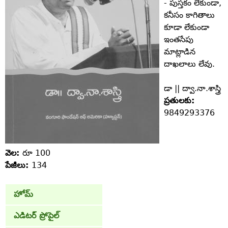
- పుస్తకం లేకుండా,
కనీసం కాగితాలు
కూడా లేకుండా
ఇంతసేపు
మాట్లాడిన
దాఖలాలు లేవు.
డా || ద్వా.నా.శాస్త్రి
ప్రతులకు:
9849293376
వెల:
రూ 100
పేజీలు:
134
హోమ్
ఎడిటర్ ప్రోపైల్