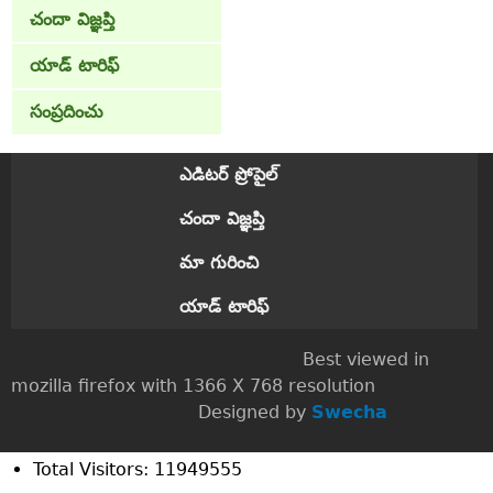
చందా విజ్ఞప్తి
యాడ్ టారిఫ్
సంప్రదించు
ఎడిటర్ ప్రోపైల్
చందా విజ్ఞప్తి
మా గురించి
యాడ్ టారిఫ్
Best viewed in
mozilla firefox with 1366 X 768 resolution
Designed by
Swecha
Total Visitors: 11949555