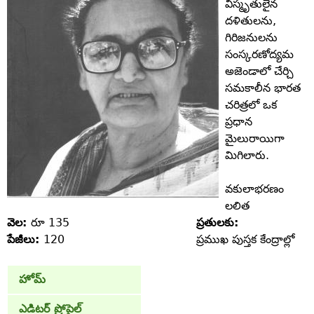
విస్మృతులైన
దళితులను,
గిరిజనులను
సంస్కరణోద్యమ
అజెండాలో చేర్చి
సమకాలీన భారత
చరిత్రలో ఒక
ప్రధాన
మైలురాయిగా
మిగిలారు.
వకులాభరణం
లలిత
వెల:
రూ 135
ప్రతులకు:
పేజీలు:
120
ప్రముఖ పుస్తక కేంద్రాల్లో
హోమ్
ఎడిటర్ ప్రోపైల్