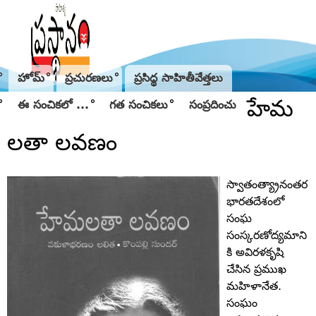
Jump to navigation
హోమ్
ప్రచురణలు
ప్రసిద్థ సాహితీవేత్తలు
హేమ
ఈ సంచికలో ...
గత సంచికలు
సంప్రదించు
లతా లవణం
స్వాతంత్య్రానంతర
భారతదేశంలో
సంఘ
సంస్కరణోద్యమాని
కి అవిరళకృషి
చేసిన ప్రముఖ
మహిళానేత.
సంఘం