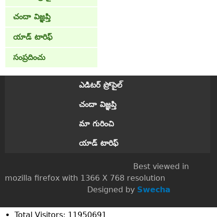
చందా విజ్ఞప్తి
యాడ్ టారిఫ్
సంప్రదించు
ఎడిటర్ ప్రోపైల్
చందా విజ్ఞప్తి
మా గురించి
యాడ్ టారిఫ్
Best viewed in
mozilla firefox with 1366 X 768 resolution
Designed by
Swecha
Total Visitors: 11950691