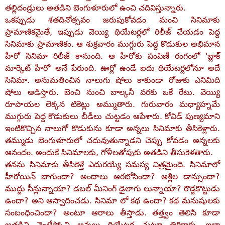
తల్లిదండ్రులు అతడిని బెంగుళూరులో ఉంచి చదివిస్తున్నారు.
ఒకప్పుడు శతదినోత్సవం జరుపుకోవడం మంచి సినిమాకు
ప్రామాణికమైతే, ఇప్పుడు వెయ్యి థియేటర్లలో రిలీజ్‌ చేయడం పెద్ద
సినిమాకు ప్రామాణికం. ఆ శుక్రవారం ముగ్గురు పెద్ద కొడుకుల అభిమాన
హీరో సినిమా రిలీజ్‌ కానుంది. ఆ హీరోకు పంపిణీ రంగంలో 'బ్లాక్‌
మార్కెట్‌ హీరో' అనే పేరుంది. ఊర్లో ఉండే ఐదు థియేటర్లలోనూ అదే
సినిమా. అనుమతించిన నాలుగు షోలు కాకుండా రోజుకు ఎనిమిది
షోలు ఆడిస్తారు. బెంచి నుంచి బాల్కనీ వరకు ఒకే రేటు. వెయ్యి
రూపాయల లెక్కన టికెట్లు అమ్ముతారు. గురువారం మధ్యాహ్నమే
ముగ్గురు పెద్ద కొడుకులు బీడీలు చుట్టడం ఆపేశారు. కోవిడ్‌ పుణ్యమాని
ఇంటికొచ్చిన నాలుగో కొడుకును కూడా అన్నలు సినిమాకు తీసికెళ్లారు.
తమ్ముడు బెంగుళూరులో చదువుతున్నాడని చెప్పు కోవడం అన్నలకు
ఆనందం. అందుకే సినిమాలకు, గోళీలతోపుకు అతడిని తీసుకెళతారు.
తనను సినిమాకు తీసికెళ్తే ఎదురయ్యే సమస్య చిత్రమైంది. సినిమాలో
హీరోయిన్‌ బాగుందా? అందాలు ఆరబోసిందా? అశ్లీల డాన్సుందా?
ముద్దు సీన్లున్నాయా? డబల్‌ మీనింగ్‌ డైలాగు లున్నాయా? రొడ్దకొట్టుడు
ఉందా? అని ఆస్వాదించడు. సినిమా లో కథ ఉందా? కథ మనుషులకు
సంబంధించిందా? అంటూ ఆరాలు తీస్తాడు. తత్త్వం తెలిసి కూడా
అతడిని వెంటేస్కోని అన్నలు థియేటర్ల చుట్టూ తిరిగారు. ఇలా