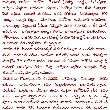
బస్సులు, లారీలు, ఆటోలు, మోటార్‌ సైకిళ్ళు, బండ్లు, మనుషులు,
ఆవులు, ఎద్దులు, గాడిదలు, గుర్రాలు. సిగరెట్టు పీకలు, బీడీ ముక్కలు,
పేడ లద్దెలు, ఆయిల్‌ మరకలు, అరటి తొక్కలు, పేకముక్కలు, గోళీ
గుండ్లు, కమ్మర్‌ కట్లు, సమోసాలు, చెకోడీలు అమ్మేవారి అరుపులు.
చాలవన్నట్లు పిల్లలూదే పీపీలు, 'చెప్పల్సే మార్‌ రే సాలేకు', 'తేరి మాకీ'
అరుపులు, 'బాగున్నావా అక్కా? మామ బాగున్నాడా'? పలకరింపులు.
గోళీలాటలు... జీవన రంగులు వెదజల్లే పేదరికానికి అడ్రస్‌ లాంటి టౌను.
ఆ టౌనుకు నేడు కొత్త జీవం వచ్చినట్లైంది.
'కాలేజ్‌ డేస్‌' సినిమా శతదినోత్సవ వేడుక జరుపుకుంటుం డమే కారణం.
సంగం థియేటర్‌ లోపల బయటా ఇసుకేస్తే ఒకటో రెండు రేణువులు
మాత్రమే నేల రాలేంత జనం. అయినా ఈ సినిమా హీరోను చూస్తున్న
జనంలో అరుపులు కేకలు లేవు. ఉద్వేగం ఉద్రేకం ఉన్మాదం లేవు.
తమలో ఒకడ్ని చూస్తున్న ఆనందం.
థియేటరు గోడలపైనుంచి కిందవరకు హౌరుజల్లు చినుకుల్లా, తెరిపి
లేకుండా, ధారధారలుగా కదిరి మల్లెలమాలలు వేలాడుతున్నాయి.
థియేటర్‌ 'మల్లెపూల తేరు'లా ఉంది. చుట్టూ కిలోమీటర్‌ మేర 'కదిరి
మల్లెల తెమ్మెర' విస్తరించింది. బెంగ ళూరు, చెన్నై మార్కెట్లకు వెళ్ళే
పూలు ఈరోజు థియేటర్‌ అలంకరణకై వాడారు. కదిరిమల్లెలు పండించే
రైతులు 'కాలేజ్‌ డేస్‌' సినిమాపై మక్కువతో మాలలు కట్టి ఉచితంగా