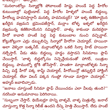
''మనలాంటోల్లు సిన్మాల్లోకి పోవాలంటే హిప్డు హుండే పెద్ద హీరోల
కుటుంబాల్లో పుట్టిండాల్‌. పెద్ద హీరోల హిళ్ళలో హుండే బిడ్డల్కు
హీరోల్ను హవనిస్తార్గానీ మనల్కి హవనియ్యర్‌? 'హా ఇళ్ళ కణికిరాయైన
ఖరీదైన వజ్రమని భ్రమింపజేస్తార్‌, మన్లాం టోళ్ళ ఇళ్ళలో ఖరీదైన
వజ్రమున్న కణికిరాయేనని నమ్మిస్తార్‌'. వాళ్ళు కాకుండా మరెవరైనా
హీరో కావాలి హంటే పెద్ద పెద్ద కుటుంబాల నుంచి వచ్చిన్డాల్‌.
కోట్లుకోట్లుగా ఎద్రు డబ్బులిచ్చి సిన్మాలో హీరోగా చెయ్యాల్‌. హయినా
అలా వెళ్ళినా బత్కనీర్‌. మన్లాంటోళ్ళది ఒకటి సిన్మా హిట్‌ హయినా
నల్పేస్తార్‌. వీడు తమ బిడ్డల్కు హడ్డం వస్తాడని సినిమాలు ప్లాప్‌
చేయిస్తార్‌. 'వాళ్ళ బిడ్డల్కోసం నిచ్చెన్లేయడంతో హాగర్‌, యిత్రుల
బిడ్డల్కు పాముల్నో ట్లోకి తోసేస్తార్‌'. హంతగా మాన్లాంటోళ్ళకు సిన్మా
పిచ్చి పడ్తే హీరో పక్క కామ్డీ చెయ్యాల్‌, హీరోయిన్తో తన్నుల్తినే హాక్టింగ్‌
చెయ్యాల్‌. లేదా విలన్‌ పక్కన గుంప్లో గూండా మాద్రిగా చెయ్యాల్‌.''
అహ్మద్‌ జవాబిచ్చాడు.
''జనాలు చూస్తుంటే సినిమా ప్లాఫ్‌ చేయించడం ఎలా వీలవు తుంది?''
నరసింహ అనుమానాలు పెరిగినాయి.
''సుల్భంగా చేస్తార్‌. థియేటర్లూ హన్ని వాళ్ళవే, వాళ్ళ మిత్రుల్వే. జనాల్‌
చూస్తున్నా కొత్త సిన్మా రిలీజ్‌ ఉందని దీన్కి హెత్తి వేయిస్తార్‌. లేదు హంటే