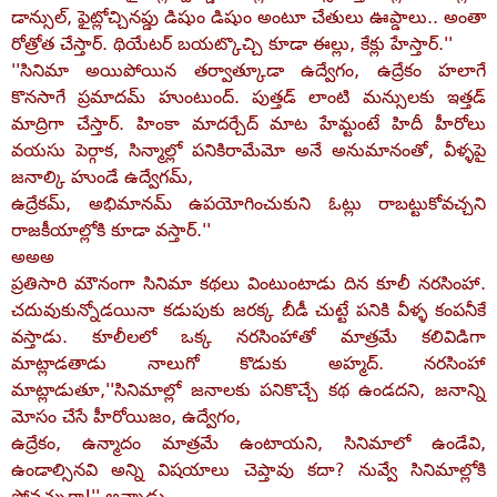
డాన్సుల్‌, ఫైట్లోచ్చినప్డు డిషుం డిషుం అంటూ చేతులు ఊప్డాలు.. అంతా
రోత్రోత చేస్తార్‌. థియేటర్‌ బయట్కొచ్చి కూడా ఈల్లు, కేక్లు హేస్తార్‌.''
''సినిమా అయిపోయిన తర్వాత్కూడా ఉద్వేగం, ఉద్రేకం హలాగే
కొనసాగే ప్రమాదమ్‌ హుంటుంద్‌. పుత్తడ్‌ లాంటి మన్సులకు ఇత్తడ్‌
మాద్రిగా చేస్తార్‌. హింకా మాదర్చేద్‌ మాట హేమ్టంటే హిదీ హీరోలు
వయసు పెర్గాక, సిన్మాల్లో పనికిరామేమో అనే అనుమానంతో, వీళ్ళపై
జనాల్కి హుండే ఉద్వేగమ్‌,
ఉద్రేకమ్‌, అభిమానమ్‌ ఉపయోగించుకుని ఓట్లు రాబట్టుకోవచ్చని
రాజకీయాల్లోకి కూడా వస్తార్‌.''
అఅఅ
ప్రతిసారి మౌనంగా సినిమా కథలు వింటుంటాడు దిన కూలీ నరసింహా.
చదువుకున్నోడయినా కడుపుకు జరక్క బీడీ చుట్టే పనికి వీళ్ళ కంపనీకే
వస్తాడు. కూలీలలో ఒక్క నరసింహాతో మాత్రమే కలివిడిగా
మాట్లాడతాడు నాలుగో కొడుకు అహ్మద్‌. నరసింహా
మాట్లాడుతూ,''సినిమాల్లో జనాలకు పనికొచ్చే కథ ఉండదని, జనాన్ని
మోసం చేసే హీరోయిజం, ఉద్వేగం,
ఉద్రేకం, ఉన్మాదం మాత్రమే ఉంటాయని, సినిమాలో ఉండేవి,
ఉండాల్సినవి అన్ని విషయాలు చెప్తావు కదా? నువ్వే సినిమాల్లోకి
పోవచ్చుగా!'' అన్నాడు.