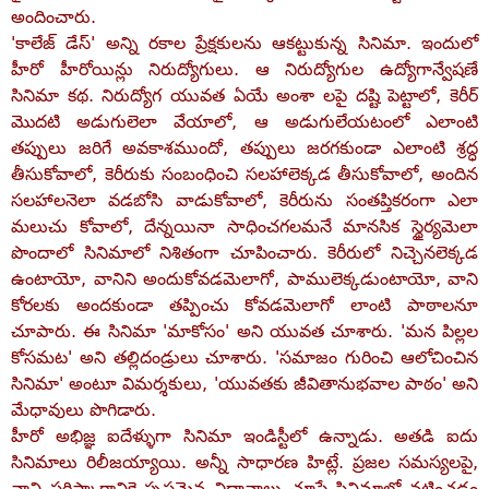
అందించారు.
'కాలేజ్‌ డేస్‌' అన్ని రకాల ప్రేక్షకులను ఆకట్టుకున్న సినిమా. ఇందులో
హీరో హీరోయిన్లు నిరుద్యోగులు. ఆ నిరుద్యోగుల ఉద్యోగాన్వేషణే
సినిమా కథ. నిరుద్యోగ యువత ఏయే అంశా లపై దష్టి పెట్టాలో, కెరీర్‌
మొదటి అడుగులెలా వేయాలో, ఆ అడుగులేయటంలో ఎలాంటి
తప్పులు జరిగే అవకాశముందో, తప్పులు జరగకుండా ఎలాంటి శ్రద్ధ
తీసుకోవాలో, కెరీరుకు సంబంధించి సలహాలెక్కడ తీసుకోవాలో, అందిన
సలహాలనెలా వడబోసి వాడుకోవాలో, కెరీరును సంతప్తికరంగా ఎలా
మలుచు కోవాలో, దేన్నయినా సాధించగలమనే మానసిక స్థైర్యమెలా
పొందాలో సినిమాలో నిశితంగా చూపించారు. కెరీరులో నిచ్చెనలెక్కడ
ఉంటాయో, వానిని అందుకోవడమెలాగో, పాములెక్కడుంటాయో, వాని
కోరలకు అందకుండా తప్పించు కోవడమెలాగో లాంటి పాఠాలనూ
చూపారు. ఈ సినిమా 'మాకోసం' అని యువత చూశారు. 'మన పిల్లల
కోసమట' అని తల్లిదండ్రులు చూశారు. 'సమాజం గురించి ఆలోచించిన
సినిమా' అంటూ విమర్శకులు, 'యువతకు జీవితానుభవాల పాఠం' అని
మేధావులు పొగిడారు.
హీరో అభిజ్ఞ ఐదేళ్ళుగా సినిమా ఇండిస్టీలో ఉన్నాడు. అతడి ఐదు
సినిమాలు రిలీజయ్యాయి. అన్నీ సాధారణ హిట్లే. ప్రజల సమస్యలపై,
వాని పరిష్కారానికై స్పష్టమైన విధానాలు చూపే సినిమాల్లో నటించడం