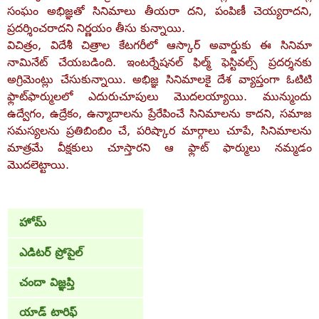
సంఘం అభిజ్ఞతో సినిమాలు తీయరా దని, పంపిణీ చెయ్యరాదని,
ప్రదర్శించరాదని నిర్ణయం తీసు కున్నాయి.
విచిత్రం, విదేశీ చిత్రాల కేటగరీలో ఆస్కార్‌ అవార్డుకు ఈ సినిమా
నామినేట్‌ చేయబడింది. ఇంటర్నేషనల్‌ ఫిల్మ్‌ ఫెస్టివల్స్‌ ప్రదర్శనకు
అగ్రిమెంట్లు చేసుకున్నాయి. అభిజ్ఞ సినిమాలకై దేశ వ్యాప్తంగా ఓటిటి
ఫ్లాట్‌ఫార్ములలో ఎదురుచూపులు మొదలయ్యాయి. మున్ముందు
ఉద్వేగం, ఉద్రేకం, ఉన్మాదాలను ప్రేరేపించే సినిమాలను కాదని, సమాజ
సమస్యలను ప్రతిబింబిం చే, పరిష్కార మార్గాలు చూపే, సినిమాలను
మాత్రమే వీక్షకులు చూస్తారని ఆ ఫ్లాట్‌ ఫార్ములు నమ్మడం
మొదలెట్టాయి.
హోమ్
ఎడిటర్ ప్రోపైల్
చందా విజ్ఞప్తి
యాడ్ టారిఫ్