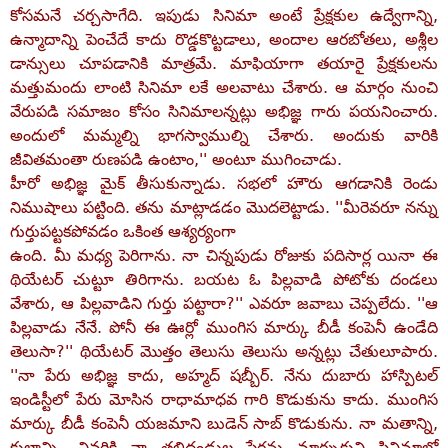
కోసమనే చర్చసాగేది. ఇపుడు సినిమా అంటే ప్రేక్షకుల ఉద్వేగాన్ని,
ఉన్మాదాన్ని పెంచేదే కాదు రొడ్డకొట్టడాలు, అందాల ఆరబోతలు, అశ్లీల
డాన్సులు చూపడానికి మాత్రమే. మాఫియాగా తయారై ప్రేక్షకులను
మత్తుమందు లాంటి సినిమా లకే అలవాటు చేశారు. ఆ మార్గం నుంచి
వేరుపడి సమాజం కోసం సినిమాలన్నట్లు అభిజ్ఞ గారు పయనించారు.
అందులో మమ్మల్ని భాగస్వాముల్ని చేశారు. అందుకు వారికి
జీవితమంతా రుణపడి ఉంటాం,'' అంటూ ముగించాడు.
హీరో అభిజ్ఞ మైక్‌ తీసుకున్నాడు. సభలో హౌరు ఆగడానికి రెండు
నిముషాలు పట్టింది. తను మాట్లాడడం మొదలెట్టాడు. ''మీరెవరూ నన్ను
గుర్తుపట్టకపోవడం ఒకింత ఆశ్యర్యంగా
ఉంది. మీ మధ్య పెరిగాను. నా చిన్నపుడు రోజుకు పదిసార్ల యినా ఈ
థియేటర్‌ చుట్టూ తిరిగాను. బయట ఓ పిల్లవాడి పోటోకు దండలు
వేశారు, ఆ పిల్లవాడిని గుర్తు పట్టారా?'' ఎవరూ జవాబు చెప్పలేదు. ''ఆ
పిల్లవాడు నేనే. పోనీ ఈ ఊర్లో ముంగిస మార్కు బీడీ కంపెనీ ఉండేది
తెలుసా?'' థియేటర్‌ మొత్తం తెలుసు తెలుసు అన్నట్లు చేతులూపారు.
''నా పేరు అభిజ్ఞ కాదు, అహ్మద్‌ షబ్బీర్‌. నేను దుబారు హాస్పిటల్‌
ఇండిస్టీలో పేరు మోసిన రాధామాధవ గారి కొడుకును కాదు. ముంగిస
మార్కు బీడీ కంపెనీ యజమాని బుడెన్‌ సాబ్‌ కొడుకును. నా మతాన్ని,
కులాన్ని, చివరికి నా తల్లిదండ్రుల పేర్లను మార్చుకుని సినిమాల్లో