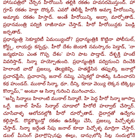
హాసుపత్రిలో చేర్చిన హీరోయిన్‌ తల్లికి రకతం హవసరమొస్తుంద్‌. హా
గ్రూప్‌ రకతం హెక్డా దొర్కద్‌. ఎవరో తెలీక్నే హీరోకి అమ్మా హీరోయిన్కి
అమ్మాకు రకతం హిస్తాద్‌. అంతే హీరోయిన్కి అబ్బా మార్పోతాడ్‌.
ప్రధానమంత్రి పద్వికి రాజీనామా చేస్తాడ్‌. హీరో హీరోయిన్లకు పెండ్లి
జర్పతాడ్‌.
ప్రధాన్మంత్రి సెక్యూరిటీ ఏమయ్యిందో? ప్రధాన్మంత్రికి కొట్టినా పోలీసుల్‌,
కోర్ట్లు, లాయర్లు కన్పడ్రు. హీరో దేశం జెండాకి నమస్కారం పెడ్తాడ్‌, 'నా
జన్మభూమి ఎంత గొప్ప దేశం' హని పాట పాడ్తాడ్‌. దేశ్భక్తి హంటే
వివరిస్తాడ్‌. సిన్మా హయ్పోతుంది. ప్రధాన్మంత్రికి పద్వినుంచి దించేకి
హెలాంటి వాడో ప్రజల్కు తెల్యజెప్పి, హతడ్జేసిన తప్పుల్కి జనాల్లో
ప్రచారమ్జేసి, ప్రచారాన్కి జనాల్‌ నమ్మి, ఎన్నికల్లో హతడ్కి ఓడించారని
కథ హుండద్‌. ముఠాల్‌ సిన్మా, థూ. దీన్కి కూడా వెయ్యి లెక్కన టిక్కెట్లు
కొన్నామ్‌,'' అంటూ ఆ సిన్మా గురించి ముగించాడు.
''అన్నీ సిన్మాలు హిలాంటి ముఠాల్‌ సిన్మాలే. హే పెద్ద హీరో సిన్మా జూస్నా
ఒగ్టే. జనాల్‌ హేమ్‌ సిన్మాల్‌ చూడాలో హీరోలే హల్వాట్‌ చేస్నార్‌.
చూసేవాళ్ళ ఆలోచనల్లోకి హీరో దూర్పోతాడ్‌. డైలాగ్లతో ఉద్వేగం
కల్గిస్తాడ్‌. రొడ్డకొట్టుడ్తో రకతం ఉడికేట్టు చేసి, ప్రజల్కు పిచ్చోళ్ళకు
చేస్తాడ్‌. సిన్మా జర్గేంత సేపు జనాల్‌ కూడా పిచ్చోళ్ళ మాద్రిగా చేస్తార్‌.
డబల్‌ మీనింగ్‌ డైలాగ్లొచ్చినప్డు ఈల్లు, డాన్సులోస్తే సీట్ల సందుల్లోనే