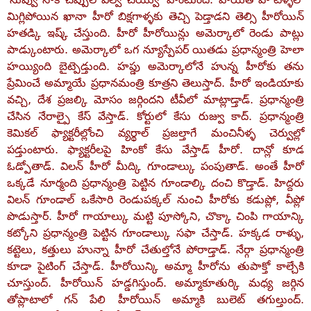
మిగ్లిపోయిన ఖానా హీరో బిక్షగాళ్ళకు తెచ్చి పెడ్తాడని తెల్సి హీరోయిన్‌
హతడ్కి ఇష్క్‌ చేస్తుంది. హీరో హీరోయిన్లు అమెర్కాలో రెండు పాట్లు
పాడ్కుంటారు. అమెర్కాలో ఒగ న్యూస్పేపర్‌ యితడు ప్రధాన్మంత్రి హెలా
హయ్యింది బైట్పెడ్తుంది. హప్డు అమెర్కాలోనే హున్న హీరోకు తను
ప్రేమించే అమ్మాయే ప్రధానమంత్రి కూత్రని తెలుస్తాద్‌. హీరో ఇండియాకు
వచ్చి, దేశ ప్రజల్కి మోసం జర్గిందని టీవీలో మాట్లాడ్తాడ్‌. ప్రధాన్మంత్రి
చేసిన నేరాల్పై కేస్‌ వేస్తాడ్‌. కోర్టులో కేసు రుజ్వు కాద్‌. ప్రధాన్మంత్రి
కెమికల్‌ ఫ్యాక్టరీల్లోంచి వ్యర్థాల్‌ ప్రజల్తాగే మంచినీళ్ళ చెర్వుల్లో
పడ్తుంటారు. ఫ్యాక్టరీలపై హింకో కేసు వేస్తాడ్‌ హీరో. దాన్లో కూడ
ఓడ్పోతాడ్‌. విలన్‌ హీరో మీద్కి గూండాల్కు పంపుతాడ్‌. అంతే హీరో
ఒక్కడే నూర్మంది ప్రధాన్మంత్రి పెట్టిన గూండాల్కి దంచి కొడ్తాడ్‌. హిద్దరు
విలన్‌ గూండాల్‌ ఒకేసారి రెండుపక్కల్‌ నుంచి హీరోకు కడుప్లో, వీప్లో
పొడుస్తార్‌. హీరో గాయాల్కు మట్టి పూస్కోని, చొక్కా చింపి గాయాన్కి
కట్కోని ప్రధాన్మంత్రి పెట్టిన గూండాల్కు సఫా చేస్తాడ్‌. హక్కడ రాళ్ళు,
కట్టెలు, కత్తులు హున్నా హీరో చేతుల్తోనే పోరాడ్తాడ్‌. నేర్గా ప్రధాన్మంత్రి
కూడా పైటింగ్‌ చేస్తాడ్‌. హీరోయిన్కి అమ్మా హీరోను తుపాక్తో కాల్చేకి
చూస్తుంద్‌. హీరోయిన్‌ హడ్డగిస్తుంద్‌. అమ్మాకూతుర్కి మధ్య జర్గిన
తోప్లాటాలో గన్‌ పేలి హీరోయిన్‌ అమ్మాకి బులెట్‌ తగుల్తుంద్‌.