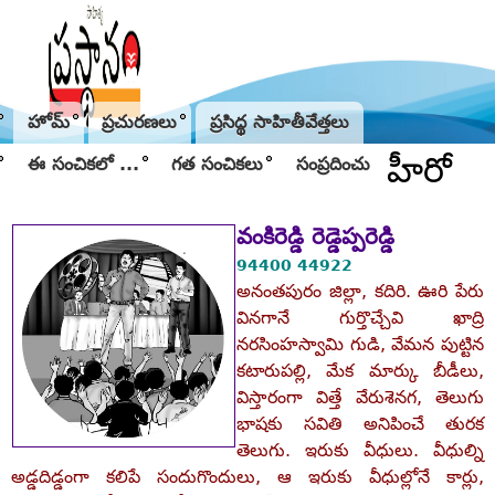
Jump to navigation
హోమ్
ప్రచురణలు
ప్రసిద్థ సాహితీవేత్తలు
హీరో
ఈ సంచికలో ...
గత సంచికలు
సంప్రదించు
వంకిరెడ్డి రెడ్డెప్పరెడ్డి
94400 44922
అనంతపురం జిల్లా, కదిరి. ఊరి పేరు
వినగానే గుర్తొచ్చేవి ఖాద్రి
నరసింహస్వామి గుడి, వేమన పుట్టిన
కటారుపల్లి, మేక మార్కు బీడీలు,
విస్తారంగా విత్తే వేరుశెనగ, తెలుగు
భాషకు సవితి అనిపించే తురక
తెలుగు. ఇరుకు వీధులు. వీధుల్ని
అడ్డదిడ్డంగా కలిపే సందుగొందులు, ఆ ఇరుకు వీధుల్లోనే కార్లు,