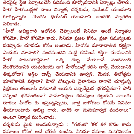
తెరవైపు స్టేజి ఏర్పాటుచేసి పదిమంది కూర్చోవడానికి ఏర్పాట్లు చేశారు.
హీరో హీరోయిన్లతో పాటు నిర్మాత, దర్శకుడు, థియేటర్‌ యజమాని
కూర్చున్నారు. మొదట థియేటర్‌ యజమాని అందరికి స్వాగతం
పలికాడు.
''హీరో అభిజ్ఞగారి ఆలోచన చెప్పాలంటే సినిమా అంటే నిర్మాతల
కోసమో, హీరో కోసమో కాదు. సినిమా ప్రజల కోసం, ప్రజా సమస్యలకు
పరిష్కారం చూపడం కోసం అంటాడు. హీరోను మానావాతీత వ్యక్తిగా
ఎందుకు చూపాలి? వందమందిని మట్టి కరిపించే శక్తిగా చూపడానికి
హీరో పాశుపతాస్త్రమా? ఒక్క దెబ్బ వేయగానే వందమంది
నేలకొరగడానికి యమకింకరు డా? హీరోయిన్తో కలిసి డాన్స్‌ చేయడానికి
తిక్కలోడా? అశ్లీల డాన్స్‌ చేయడానికి ఊర్వశి, మేనక, తిలోత్తమ
భూలోకానికి వస్తారా? హీరో నోట్నుంచి డైలాగులు రాగానే చూస్తున్న
ప్రేక్షకులు తలలూపి వినడానికి ఆయన చెప్పెదేమైన భగవద్ఘీతనా? పోనీ
చెప్పింది భగవంతుడా? సామాన్యులు కడుపులు కట్టుకుని నాలుగు
రూకలు హీరోల కు ఇస్తున్నప్పుడు, వాళ్ల బాగోగుల కోసమే సినిమా
తీయాలంటారు అభిజ్ఞ గారు. వారికి నా మనఃపూర్వక వందనాలు''
అంటూ నిర్మాత ముగించాడు.
దర్శకుడు మైకు అందుకున్నాడు : ''గతంలో 'కళ కళ కోసం కాదు
సమాజం కోసం' అనే ధోరణి ఉండేది. సినిమా సమాజ మనోవికాసం