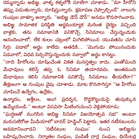
రమ్మన్నాడు అభిజ్ఞ. వాళ్ళ కళ్ళలోకి సూటిగా చూశాడు. ''మా హీరోని
తప్పు పడుతున్నారు, దూషిస్తున్నారు. క్షమాపణ చెప్పాల్సిందే'' నాలుగు
గుంపుల వాళ్ళూ అన్నారు. ''అభిజ్ఞ డౌన్‌ డౌన్‌'' అనడం కొనసాగించారు.
అభిజ్ఞ సామాజిక పరిస్థితి అర్థమయ్యాక మరింత ధైర్యం వచ్చింది
వాళ్లకు. తను సమాజానికి పనికొచ్చే సినిమాలు చేస్తున్నందుకు
ఆనందించాలో, లేక కులం చట్రంలో మిగిలిపోయిన యువతను చూసి
సిగ్గు పడాలో అర్థం కాలేదు అతడికి... 'మొగుడు పోయినందుకు
ఏడవాలో, విధవ పెన్సనొస్తున్నందుకు నవ్వాలో' అర్థం కానట్టు.
''నాది హీరోలను దూషించేంత వికత మనస్తత్వం కాదు. ఎంతోమంది
మేధావులు కలిస్తే తప్ప ఓ సినిమా తయారవదు. అంతమంది
మేధావులు కలిసి సమాజానికి పనికొచ్చే సినిమాలు తీయలేరా?''
తీక్షణంగా ఆ గుంపుల వైపు చూశాడు. మాట కొనసాగిస్తూ ''ఆ హీరోలు
చూపించే ఉద్వేగం, ఉద్రేకం,
ఉన్మాదం, అశ్లీలం, అంగ ప్రదర్శన, రొడ్డకొట్టుడుపై తుపుక్కున
ఉమ్మేయండి.'' అంటూ విసవిసా మీటింగునుంచి వెళ్లిపోయాడు.
''ఘర్షణతో ముగిసిన అభిజ్ఞ సినిమా విజయోత్సవ సభ'' అంటూ
మరుసటిరోజు మీడియాలో బానర్‌ హెడ్డింగ్‌ పెట్టారు. ఇతర నటీనటులను
అవమానించాడని 'నటీనటుల సంఘం' నుంచి అబిజ్ఞను
బహిష్కరించారు. నిర్మాతల సంఘం, పంపిణీ దార్ల సంఘం, థియేటర్ల