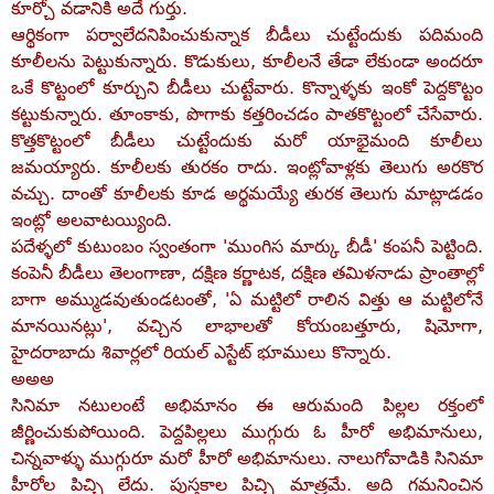
కూర్చో వడానికి అదే గుర్తు.
ఆర్థికంగా పర్వాలేదనిపించుకున్నాక బీడీలు చుట్టేందుకు పదిమంది
కూలీలను పెట్టుకున్నారు. కొడుకులు, కూలీలనే తేడా లేకుండా అందరూ
ఒకే కొట్టంలో కూర్చుని బీడీలు చుట్టేవారు. కొన్నాళ్ళకు ఇంకో పెద్దకొట్టం
కట్టుకున్నారు. తూంకాకు, పొగాకు కత్తరించడం పాతకొట్టంలో చేసేవారు.
కొత్తకొట్టంలో బీడీలు చుట్టేందుకు మరో యాభైమంది కూలీలు
జమయ్యారు. కూలీలకు తురకం రాదు. ఇంట్లోవాళ్లకు తెలుగు అరకొర
వచ్చు. దాంతో కూలీలకు కూడ అర్థమయ్యే తురక తెలుగు మాట్లాడడం
ఇంట్లో అలవాటయ్యింది.
పదేళ్ళలో కుటుంబం స్వంతంగా 'ముంగిస మార్కు బీడీ' కంపనీ పెట్టింది.
కంపెనీ బీడీలు తెలంగాణా, దక్షిణ కర్ణాటక, దక్షిణ తమిళనాడు ప్రాంతాల్లో
బాగా అమ్ముడవుతుండటంతో, 'ఏ మట్టిలో రాలిన విత్తు ఆ మట్టిలోనే
మానయినట్లు', వచ్చిన లాభాలతో కోయంబత్తూరు, షిమోగా,
హైదరాబాదు శివార్లలో రియల్‌ ఎస్టేట్‌ భూములు కొన్నారు.
అఅఅ
సినిమా నటులంటే అభిమానం ఈ ఆరుమంది పిల్లల రక్తంలో
జీర్ణించుకుపోయింది. పెద్దపిల్లలు ముగ్గురు ఓ హీరో అభిమానులు,
చిన్నవాళ్ళు ముగ్గురూ మరో హీరో అభిమానులు. నాలుగోవాడికి సినిమా
హీరోల పిచ్చి లేదు. పుస్తకాల పిచ్చి మాత్రమే. అది గమనించిన