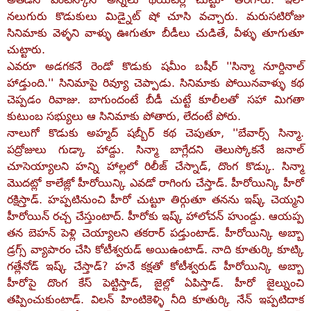
నలుగురు కొడుకులు మిడ్నైట్‌ షో చూసి వచ్చారు. మరుసటిరోజు
సినిమాకు వెళ్ళని వాళ్ళు ఊగుతూ బీడీలు చుడితే, వీళ్ళు తూగుతూ
చుట్టారు.
ఎవరూ అడగకనే రెండో కొడుకు షమీం బషీర్‌ ''సిన్మా నూర్దినాల్‌
హాడ్తుంది.'' సినిమాపై రివ్యూ చెప్పాడు. సినిమాకు పోయినవాళ్ళు కథ
చెప్పడం రివాజు. బాగుందంటే బీడీ చుట్టే కూలీలతో సహా మిగతా
కుటుంబ సభ్యులు ఆ సినిమాకు పోతారు, లేదంటే పోరు.
నాలుగో కొడుకు అహ్మద్‌ షబ్బీర్‌ కథ చెపుతూ, ''బేవార్స్‌ సిన్మా.
పద్రోజులు గుడ్కా హాడ్దు. సిన్మా బాగ్లేదని తెలుస్కోకనే జనాల్‌
చూసెయ్యాలని హన్ని హాల్లలో రిలీజ్‌ చేస్నాడ్‌, దొంగ కొడ్కు. సిన్మా
మొదట్లో కాలేజ్లో హీరోయిన్కి ఎవడో రాగింగు చేస్తాడ్‌. హీరోయిన్కి హీరో
రక్షిస్తాడ్‌. హప్పటినుంచి హీరో చుట్టూ తిర్గుతూ తనను ఇష్క్‌ చెయ్మని
హీరోయిన్‌ రచ్చ చేస్తుంటాద్‌. హీరోకు ఇష్క్‌ హాలోచన్‌ హుండ్దు. ఆయప్ప
తన బెహన్‌ పెళ్లి చెయ్యాలని తకరార్‌ పడ్తుంటాడ్‌. హీరోయిన్కి అబ్బా
డ్రగ్స్‌ వ్యాపారం చేసి కోటీశ్వరుడ్‌ అయిఉంటాడ్‌. నాది కూతుర్కి కూట్కి
గత్లేనోడ్‌ ఇష్క్‌ చేస్తాడ్‌? హనే కక్షతో కోటీశ్వరుడ్‌ హీరోయిన్కి అబ్బా
హీరోపై దొంగ కేస్‌ పెట్టిస్తాడ్‌, జైల్లో ఏపిస్తాడ్‌. హీరో జైల్నుంచి
తప్పించుకుంటాడ్‌. విలన్‌ హింటికెళ్ళి నీది కూతుర్కి నేన్‌ ఇప్పటిదాక