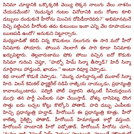
సినిమా చూడ్డానికి ఒక్కొక్కరికి వెయ్యి లెక్కన నాలుగు వేలు నాశనం
చేయడమేంటి? 'రెండున్నర గంటల వినోదానికి ఐదు రోజుల కూలి
డబ్బులు దండుకునే హీరోను మించిన దోపిడీదారెవరు?' అభిమానమనే
పిచ్చి పట్టించిన హీరోలకు తమ కుటుంబం ఇంకా ఎన్ని వేల రూపాయలు
ఋణపడి ఉందో? అనుకుని నిట్టూర్చారు.
మధ్యవాడితో కలిపి చిన్న కొడుకులు నలుగురు ఈ సారి మరో హీరో
సినిమాకు పోయారు. పోయిన నెలలాగే ఈ సారి కూడా సినిమాకు
ఖర్చుపెట్టారు. తెల్లవారుజాము షోకు పోయి వచ్చిన ఐదో కొడుకు
సినిమా గురించి చెప్తూ, ''హబ్బో హేమ్‌ సిన్మా తీస్నాడ్‌? హిదీ సిన్మా
నూర్దినాలు హాడ్తుంది, ఖాయం.'' అంటూ రివ్యూ చెప్పాడు.
కథ నాలుగో కొడుకే చెప్పాడు. ''మొన్న చూసిన్దాన్కంటే ముఠాల్‌ సిన్మా
హిది. విలన్‌ కెమికల్‌ ఫ్యాక్టరీల్‌ నడిపే రాజ్కీయ నాయ్కుడు, ప్రధాన్మంత్రి
కావాలన్కుంటాడు. పద్వికి పోటీ పడ్తారని తన్కంటే సీనియర్లయిన
ముగ్రు తన పార్టీ ఎంపీలకు సఫా చేయిస్తాడ్‌. వోళ్ళు దాసిపెట్న దొంగ
సొత్తు ఐదు లచ్చల కోట్లు కొట్కోని పోతాడ్‌. హది డబ్బు ఎంపీలకు
హిచ్చి ప్రధాన్మంత్రి హవ్తాడ్‌. హీరోయిన్‌ ఈ ప్రధాన్మంత్రి కూత్రు. హీరో
కాలేజ్కి సైకిల్పై పోతాడ్‌. హీరోయిన్‌ హిమాన్మంత కార్లో వస్తుంది.
హీరోయిన్‌ హందానికి హీరో పడ్పోతాడ్‌. హీరోయిన్‌ హీరోను చూసి,
'నువ్వు నాకి చెప్పుల్‌ విల్వ్‌ చెయ్వు' హంటుంది. హయితే హౌటళ్ళలో