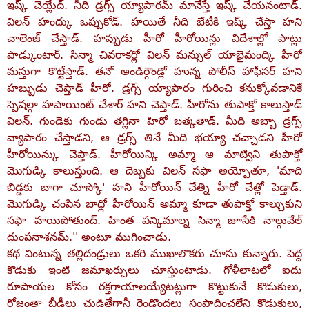
ఇష్క్‌ చెయ్లేద్‌. నీది డ్రగ్స్‌ య్యాపారమ్‌ మానేస్తే ఇష్క్‌ చేయనంటాడ్‌.
విలన్‌ హంద్కు ఒప్పుకోడ్‌. హయితే నీది బేటీకి ఇష్క్‌ చేస్తా హని
చాలెంజ్‌ చేస్తాడ్‌. హప్పుడు హీరో హీరోయిన్లు విదేశాల్లో పాట్లు
పాడ్కుంటార్‌. సిన్మా చివరాకర్లో విలన్‌ మన్సుల్‌ యాభైమంద్కి హీరో
మస్తుగా కొట్టేస్తాడ్‌. తనో అండిర్గౌండ్లో హున్న పోలీస్‌ హాఫీసర్‌ హని
హబ్బుడు చెప్తాడ్‌ హీరో. డ్రగ్స్‌ య్యాపారం గురించి కనుక్కోవడానికే
స్పెషల్గా హపాయింట్‌ చేశార్‌ హని చెప్తాడ్‌. హీరోను తుపాక్తో కాలుస్తాడ్‌
విలన్‌. గుండెకు గుండు తగ్లినా హిరో బత్కతాడ్‌. మీది అబ్బా డ్రగ్స్‌
వ్యాపారం చేస్తాడని, ఆ డ్రగ్స్‌ తినే మీది భయ్యా చచ్చాడని హీరో
హీరోయిన్కు చెప్తాడ్‌. హీరోయిన్కి అమ్మా ఆ మాట్విని తుపాక్తో
మొగుడ్కి కాలుస్తుంది. ఆ దెబ్బకు విలన్‌ సఫా అయ్పోతూ, 'మాది
బిడ్డకు బాగా చూస్కో' హని హీరోయిన్‌ చేత్ని హీరో చేత్లో పెడ్తాడ్‌.
మొగుడ్కి చంపిన బాధ్లో హీరోయిన్‌ అమ్మా కూడా తుపాక్తో కాల్చుకుని
సఫా హయిపోతుంద్‌. హింత పన్కిమాల్న సిన్మా జూసేకి నాల్గువేల్‌
దుంపనాశనమ్‌.'' అంటూ ముగించాడు.
కథ వింటున్న తల్లిదండ్రులు ఒకరి ముఖాలొకరు చూసు కున్నారు. పెద్ద
కొడుకు ఇంటి జమాఖర్చులు చూస్తుంటాడు. గోళీలాటలో ఐదు
రూపాయల కోసం రక్తగాయాలయ్యేటట్లుగా కొట్టుకునే కొడుకులు,
రోజంతా బీడీలు చుడితేగానీ రెండొందలు సంపాదించలేని కొడుకులు,