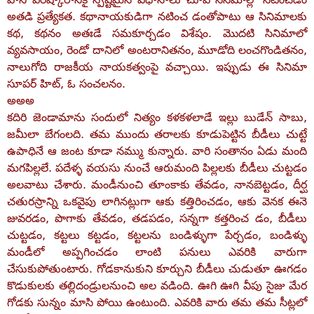
అతడి ప్రత్యేకత. కథానాయకుడిగా నటించ డంతోపాటు ఆ సినిమాలకు
కథ, కథనం అతఃడే సమకూర్చడం విశేషం. మొదటి సినిమాలో
వ్యవసాయం, రెండో దానిలో అంటరానితనం, మూడోది లంచగొండితనం,
నాలుగోది రాజకీయ నాయకత్వంపై వచ్చాయి. ఇప్పుడు ఈ సినిమా
సూపర్‌ హిట్‌, ఓ సంచలనం.
అఅఅ
కదిరి జెండామాను సందులో నిత్యం కళకళలాడే ఇల్లు బుడేన్‌ సాబు,
జమీలా బేగంలది. తమ ముందు తరాలకు కూడుపెట్టిన బీడీలు చుట్టే
ఉపాధినే ఆ జంట కూడా నమ్ము కున్నారు. వారి సంతానం ఏడు మంది
మగపిల్లలే. పదేళ్ళ వయసు నుంచే ఆరుమంది పిల్లలకు బీడీలు చుట్టడం
అలవాటు చేశారు. మండీనుంచి తూంకాకు తేవడం, నానబెట్టడం, దీర్ఘ
చతురస్రాన్ని ఒకవైపు లాగినట్లుగా ఆకు కత్తిరించడం, ఆకు వెనక ఈనె
జువరడం, పొగాకు తేవడం, తడపడం, సన్నగా కత్తరించ డం, బీడీలు
చుట్టడం, కట్టలు కట్టడం, కట్టలను బండిళ్ళుగా పేర్చడం, బండిళ్ళు
మండీలో అప్పగించడం లాంటి పనులు ఎవరికి వారుగా
చేసుకుపోతుంటారు. గోడకానుకుని కూర్చుని బీడీలు చుడుతూ ఊగడం
కొడుకులకు తల్లిదండ్రులనుంచి అల వడింది. ఊగి ఊగి వీపు సైజు మేర
గోడకు సున్నం మాసి పోయి ఉంటుంది. ఎవరికి వారు తమ తమ సీట్లలో