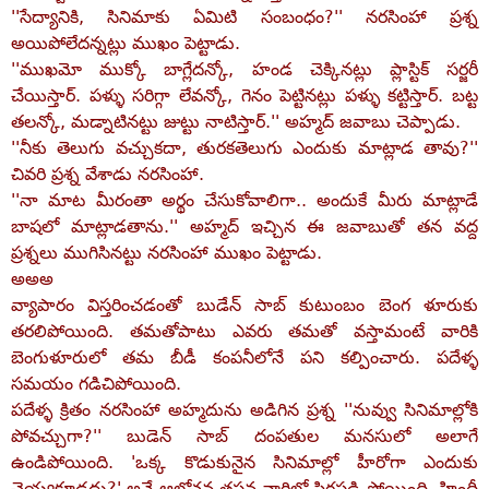
''సేద్యానికి, సినిమాకు ఏమిటి సంబంధం?'' నరసింహా ప్రశ్న
అయిపోలేదన్నట్లు ముఖం పెట్టాడు.
''ముఖమో ముక్కో బాగ్లేదన్కో, హండ చెక్కినట్లు ప్లాస్టిక్‌ సర్జరీ
చేయిస్తార్‌. పళ్ళు సరిగ్గా లేవన్కో, గెనం పెట్టినట్లు పళ్ళు కట్టిస్తార్‌. బట్ట
తలన్కో, మడ్నాటినట్టు జుట్టు నాటిస్తార్‌.'' అహ్మద్‌ జవాబు చెప్పాడు.
''నీకు తెలుగు వచ్చుకదా, తురకతెలుగు ఎందుకు మాట్లాడ తావు?''
చివరి ప్రశ్న వేశాడు నరసింహా.
''నా మాట మీరంతా అర్థం చేసుకోవాలిగా.. అందుకే మీరు మాట్లాడే
బాషలో మాట్లాడతాను.'' అహ్మద్‌ ఇచ్చిన ఈ జవాబుతో తన వద్ద
ప్రశ్నలు ముగిసినట్టు నరసింహా ముఖం పెట్టాడు.
అఅఅ
వ్యాపారం విస్తరించడంతో బుడేన్‌ సాబ్‌ కుటుంబం బెంగ ళూరుకు
తరలిపోయింది. తమతోపాటు ఎవరు తమతో వస్తామంటే వారికి
బెంగుళూరులో తమ బీడీ కంపనీలోనే పని కల్పించారు. పదేళ్ళ
సమయం గడిచిపోయింది.
పదేళ్ళ క్రితం నరసింహా అహ్మదును అడిగిన ప్రశ్న ''నువ్వు సినిమాల్లోకి
పోవచ్చుగా?'' బుడెన్‌ సాబ్‌ దంపతుల మనసులో అలాగే
ఉండిపోయింది. 'ఒక్క కొడుకునైన సినిమాల్లో హీరోగా ఎందుకు
చెయ్యకూడదు?' అనే ఆలోచన తపన వారిలో స్థిరపడి పోయింది. హిందీ