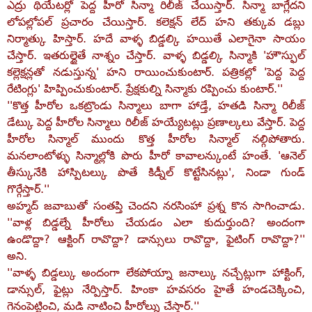
ఎద్రు థియేటర్లో పెద్ద హీరో సిన్మా రిలీజ్‌ చేయిస్తార్‌. సిన్మా బాగ్లేదని
లోపల్లోపల్‌ ప్రచారం చేయిస్తార్‌. కలెక్షన్‌ లేద్‌ హని తక్కువ డబ్లు
నిర్మాత్కు హిస్తార్‌. హదే వాళ్ళ బిడ్డల్కి హయితే ఎలాగైనా సాయం
చేస్తార్‌. ఇతరుల్దైతే నాశ్నం చేస్తార్‌. వాళ్ళ బిడ్డల్కి సిన్మాకి 'హౌస్ఫుల్‌
కల్లెక్షన్లతో నడుస్తున్న' హని రాయించుకుంటార్‌. పత్రికల్లో 'పెద్ద పెద్ద
రేటింగ్లు' హిప్పించుకుంటార్‌. ప్రేక్షకుల్ని సిన్మాకు రప్పించు కుంటార్‌.''
''కొత్త హీరోల ఒకట్రొండు సిన్మాలు బాగా హాడ్తే, హతడి సిన్మా రిలీజ్‌
డేట్కు పెద్ద హీరోల సిన్మాలు రిలీజ్‌ హయ్యేటట్లు ప్రణాల్కలు వేస్తార్‌. పెద్ద
హీరోల సిన్మాల్‌ ముందు కొత్త హీరోల సిన్మాల్‌ నల్గిపోతారు.
మనలాంటోళ్ళు సిన్మాల్లోకి పొరు హీరో కావాలన్కుంటే హంతే. 'ఆనెల్‌
తీస్కునేకి హాస్పిటల్కు పొతే కిడ్నీల్‌ కొట్టేసినట్లు', నిండా గుండ్‌
గొర్గేస్తార్‌.''
అహ్మద్‌ జవాబుతో సంతప్తి చెందని నరసింహా ప్రశ్న కొన సాగించాడు.
''వాళ్ల బిడ్డల్నే హీరోలు చేయడం ఎలా కుదుర్తుంది? అందంగా
ఉండొద్దా? ఆక్టింగ్‌ రావొద్దా? డాన్సులు రావొద్దా, ఫైటింగ్‌ రావొద్దా?''
అని.
''వాళ్ళ బిడ్డల్కు అందంగా లేకపోయ్నా జనాల్కు నచ్చేట్లుగా హాక్టింగ్‌,
డాన్సుల్‌, ఫైట్లు నేర్పిస్తార్‌. హింకా హవసరం హైతే హండచెక్కించి,
గెనంపెట్టించి, మడి నాటించి హీరోల్ను చేస్తార్‌.''