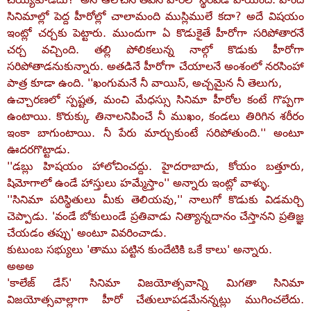
సినిమాల్లో పెద్ద హీరోల్లో చాలామంది ముస్లిములే కదా? అదే విషయం
ఇంట్లో చర్చకు పెట్టారు. ముందుగా ఏ కొడుకైతే హీరోగా సరిపోతారనే
చర్చ వచ్చింది. తల్లి పోలికలున్న నాల్గో కొడుకు హీరోగా
సరిపోతాడనుకున్నారు. అతడినే హీరోగా చేయాలనే అంశంలో నరసింహా
పాత్ర కూడా ఉంది. ''ఖంగుమనే నీ వాయిస్‌, అచ్చమైన నీ తెలుగు,
ఉచ్చారణలో స్పష్టత, మంచి మేధస్సు సినిమా హీరోల కంటే గొప్పగా
ఉంటాయి. కొరుక్కు తినాలనిపించే నీ ముఖం, కండలు తిరిగిన శరీరం
ఇంకా బాగుంటాయి. నీ పేరు మార్చుకుంటే సరిపోతుంది.'' అంటూ
ఊదరగొట్టాడు.
''డబ్లు హిషయం హాలోచించద్దు. హైదరాబాదు, కోయం బత్తూరు,
షిమోగాలో ఉండే హాస్తులు హమ్మేస్తాం'' అన్నారు ఇంట్లో వాళ్ళు.
''సినిమా పరిస్థితులు మీకు తెలియవు,'' నాలుగో కొడుకు విడమర్చి
చెప్పాడు. 'వండే బోకులుండే ప్రతివాడు నిత్యాన్నదానం చేస్తానని ప్రతిజ్ఞ
చేయడం తప్పు' అంటూ వివరించాడు.
కుటుంబ సభ్యులు 'తాము పట్టిన కుందేటికి ఒకే కాలు' అన్నారు.
అఅఅ
'కాలేజ్‌ డేస్‌' సినిమా విజయోత్సవాన్ని మిగతా సినిమా
విజయోత్సవాల్లాగా హీరో చేతులూపడమేనన్నట్లు ముగించలేదు.