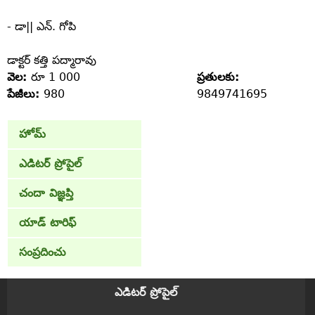
- డా|| ఎన్‌. గోపి
డాక్టర్‌ కత్తి పద్మారావు
వెల:
రూ 1 000
ప్రతులకు:
పేజీలు:
980
9849741695
హోమ్
ఎడిటర్ ప్రోపైల్
చందా విజ్ఞప్తి
యాడ్ టారిఫ్
సంప్రదించు
ఎడిటర్ ప్రోపైల్