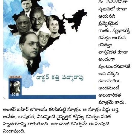
దు. వచనకవితా
సృజనలో కూడా
ఆయనది
ప్రత్యేకమైన
గొంతు. స్వభావోక్తి
రమ్యం ఆయన
కవిత్వం.
వాస్తవికత కూడా
అందంగా
వుంటుందనడానికి
అది చక్కని
ఉదాహరణ.
అందమంటే
అలంకారికత
మాత్రమే కాదు.
అంతర్‌ బహిర్‌ లోకాలను కలిపికుట్టే సూత్రం. ఆ సూత్రం పేర్లు ఆర్తి,
ఆవేశం, భావుకత, వీటన్నింటి నైష్పత్తిక శక్తివల్ల కవిత్వం పఠిత
హృదయాన్ని తాకుతుంది. అటువంటి కవిత్వమే ఈ సంపుటి
నిండావుంది.