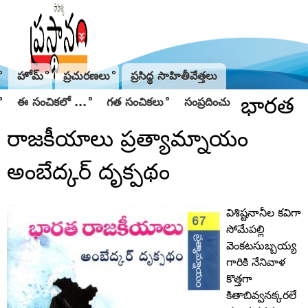
Jump to navigation
హోమ్
ప్రచురణలు
ప్రసిద్థ సాహితీవేత్తలు
భారత
ఈ సంచికలో ...
గత సంచికలు
సంప్రదించు
రాజకీయాలు ప్రత్యామ్నాయం
అంబేద్కర్‌ దృక్పథం
విశిష్టనానీల కవిగా
సోమేపల్లి
వెంకటసుబ్బయ్య
గారికి నేనివాళ
కొత్తగా
కితాబివ్వనక్కరలే