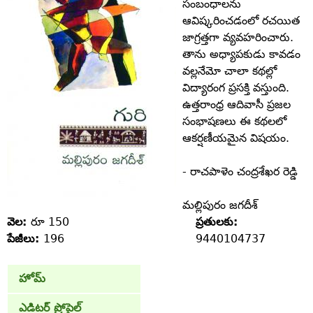
సంబంధాలను
ఆవిష్కరించడంలో రచయిత
జాగ్రత్తగా వ్యవహరించారు.
తాను అధ్యాపకుడు కావడం
వల్లనేమో చాలా కథల్లో
విద్యారంగ ప్రసక్తి వస్తుంది.
ఉత్తరాంధ్ర ఆదివాసీ ప్రజల
సంభాషణలు ఈ కథలలో
ఆకర్షణీయమైన విషయం.
- రాచపాళెం చంద్రశేఖర రెడ్డి
మల్లిపురం జగదీశ్‌
వెల:
రూ 150
ప్రతులకు:
పేజీలు:
196
9440104737
హోమ్
ఎడిటర్ ప్రోపైల్