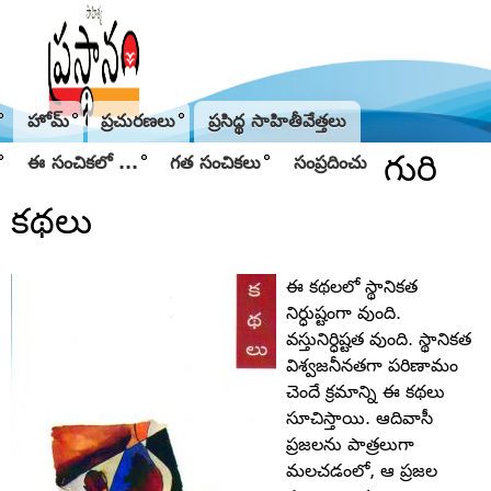
Jump to navigation
హోమ్
ప్రచురణలు
ప్రసిద్థ సాహితీవేత్తలు
గురి
ఈ సంచికలో ...
గత సంచికలు
సంప్రదించు
కథలు
ఈ కథలలో స్థానికత
నిర్ధుష్టంగా వుంది.
వస్తునిర్ధిష్టత వుంది. స్థానికత
విశ్వజనీనతగా పరిణామం
చెందే క్రమాన్ని ఈ కథలు
సూచిస్తాయి. ఆదివాసీ
ప్రజలను పాత్రలుగా
మలచడంలో, ఆ ప్రజల