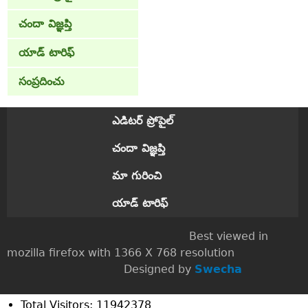
చందా విజ్ఞప్తి
యాడ్ టారిఫ్
సంప్రదించు
ఎడిటర్ ప్రోపైల్
చందా విజ్ఞప్తి
మా గురించి
యాడ్ టారిఫ్
Best viewed in
mozilla firefox with 1366 X 768 resolution
Designed by
Swecha
Total Visitors: 11942378