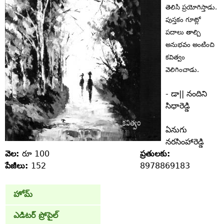
తెలిసి ప్రయోగిస్తాడు.
పుస్తకం గూట్లో
పదాలు తాల్చి
అనుభవం అంటించి
కవిత్వం
వెలిగించాడు.
- డా|| నందిని
సిధారెడ్డి
ఏనుగు
నరసింహారెడ్డి
వెల:
రూ 100
ప్రతులకు:
పేజీలు:
152
8978869183
హోమ్
ఎడిటర్ ప్రోపైల్