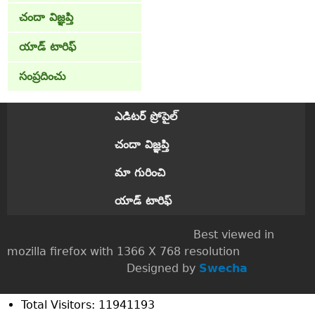
చందా విజ్ఞప్తి
యాడ్ టారిఫ్
సంప్రదించు
ఎడిటర్ ప్రోపైల్
చందా విజ్ఞప్తి
మా గురించి
యాడ్ టారిఫ్
Best viewed in
mozilla firefox with 1366 X 768 resolution
Designed by
Swecha
Total Visitors: 11941193