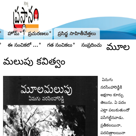
Jump to navigation
హోమ్
ప్రచురణలు
ప్రసిద్థ సాహితీవేత్తలు
మూల
ఈ సంచికలో ...
గత సంచికలు
సంప్రదించు
మలుపు కవిత్వం
ఏనుగు
నరసింహారెడ్డికి
అక్షరాల కూర్పు
తెలుసు. ఏ పదం
ఎట్లా పలుకుతుందో
పసిగట్టినవాడు.
ప్రతీకలయినా,
పదచిత్రాలయినా