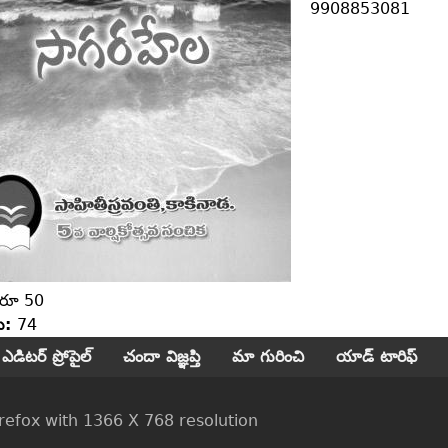
9908853081
రూ 50
లు:
74
ఎడిటర్ ప్రోపైల్
చందా విజ్ఞప్తి
మా గురించి
యాడ్ టారిఫ్
ox with 1366 X 768 resolution