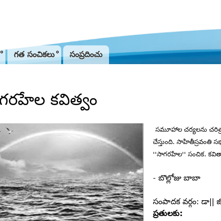
Jump to navigation
గత సంచికలు
సంప్రదించు
గరహేల కవిత్వం
సమూహాల చర్యలను చరిత్ర ల
చేస్తుంది. సాహితీస్రవంతి
''సాగరహేల'' సంచిక. కవిత్
- బొల్లోజు బాబా
సంపాదక వర్గం: డా|| జో
ప్రతులకు: