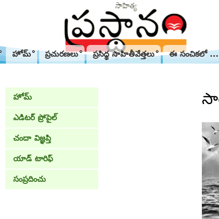
హోమ్
ప్రచురణలు
ప్రసిద్థ సాహితీవేత్తలు
ఈ సంచికలో ...
సా
హోమ్
ఎడిటర్ ప్రోపైల్
చందా విజ్ఞప్తి
యాడ్ టారిఫ్
సంప్రదించు