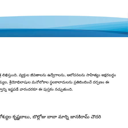
ిఖిస్తుంది. వ్యక్తుల జీవితాలను ఉద్వేగాలను, ఆలోచనలను సాహిత్యం అక్షరబద్దం
 సభ్యుల, శ్రేయోభిలాషుల మనోలోకాల స్థలకాలాదులను ప్రతిబింబించే దర్పణం ఈ
వాన్ని ఇష్టపడే వారందరకూ ఈ పుస్తకం నచ్చుతుంది.
శ్యుల కృష్ణబాబు, బొల్లోజు బాబా మార్ని జానకిరామ్‌ చౌదరి