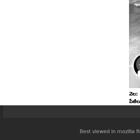
వెల:
పేజీ
Best viewed in mozilla firef