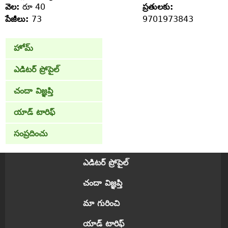
వెల:
రూ 40
ప్రతులకు:
పేజీలు:
73
9701973843
హోమ్
ఎడిటర్ ప్రోపైల్
చందా విజ్ఞప్తి
యాడ్ టారిఫ్
సంప్రదించు
ఎడిటర్ ప్రోపైల్
చందా విజ్ఞప్తి
మా గురించి
యాడ్ టారిఫ్