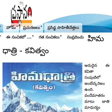
Jump to navigation
హోమ్
ప్రచురణలు
ప్రసిద్థ సాహితీవేత్తలు
హిమ
ఈ సంచికలో ...
గత సంచికలు
సంప్రదించు
ధాత్రి - కవిత్వం
అరుదైన ఈ
కవితా
సంపుటిలో
అంబేద్కరిజం
ఉంది.
వందేమాతరం
మాటు జాతి
మాధుర్యం