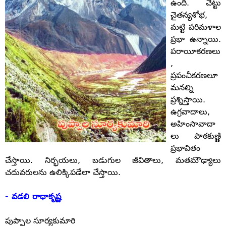
ఉంది. చెట్టు
చైతన్యశోభ,
మట్టి పరిమళాల
ప్రభా ఉన్నాయి.
పరాయీకరణలు
,
ప్రపంచీకరణలూ
మనల్ని
ప్రశ్నిస్తాయి.
ఉగ్రవాదాలు,
అహింసావాదా
లు పాఠకుణ్ణి
ప్రభావితం
చేస్తాయి. నిర్భయలు, బడుగుల జీవితాలు, మతమౌఢ్యాలు
చదువరులను ఉలిక్కిపడేలా చేస్తాయి.
- వడలి రాధాకృష్ణ
పుప్పాల సూర్యకుమారి