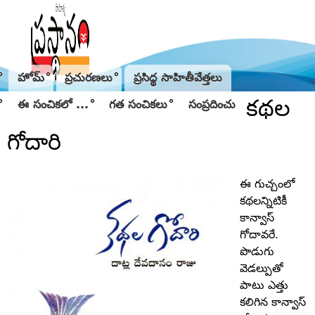
Jump to navigation
హోమ్
ప్రచురణలు
ప్రసిద్థ సాహితీవేత్తలు
కథల
ఈ సంచికలో ...
గత సంచికలు
సంప్రదించు
గోదారి
ఈ గుచ్చంలో
కథలన్నిటికీ
కాన్వాస్‌
గోదావరే.
పొడుగు
వెడల్పుతో
పాటు ఎత్తు
కలిగిన కాన్వాస్‌