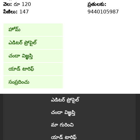
వెల:
రూ 120
ప్రతులకు:
పేజీలు:
147
9440105987
హోమ్
ఎడిటర్ ప్రోపైల్
చందా విజ్ఞప్తి
యాడ్ టారిఫ్
సంప్రదించు
ఎడిటర్ ప్రోపైల్
చందా విజ్ఞప్తి
మా గురించి
యాడ్ టారిఫ్