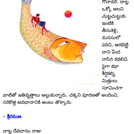
గోదావరి. దాట్ల
ఒక్కో అలని
చుట్టచుట్టుకు
ఇంటికి
తీసుకెళ్లి,
మనసులో
పరిచి, ఆరబెట్టి
దాని మీద
రాసిన కథలివి.
పైగా కథా
శీర్షికల్ని
మిత్రులు
సూచించగా
వాటితో ఇతివృత్తాలు అల్లుకున్నారు. చక్కని పూరణతో అందించి,
సరికొత్త అవధానానికి అంటు తొక్కారు.
- శ్రీరమణ
దాట్ల దేవదానం రాజు