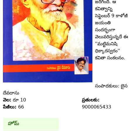
జరిగింది. ఆ
కవిత్వాన్ని
సెప్టెంబర్‌ 9 కాళోజీ
జయంతి
సందర్భంగా
వెలువరిస్తున్నదే ఈ
''మట్టిమనిషి
ధిక్కారస్వరం''
కవితా సంకలనం.
సంపాదకులు: బైస
దేవదాసు
వెల:
రూ 10
ప్రతులకు:
పేజీలు:
66
9000065433
హోమ్