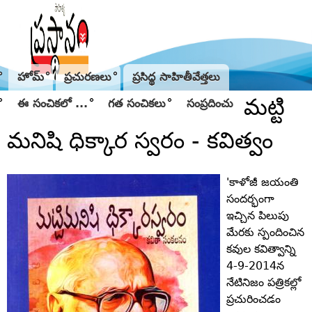
Jump to navigation
హోమ్
ప్రచురణలు
ప్రసిద్థ సాహితీవేత్తలు
మట్టి
ఈ సంచికలో ...
గత సంచికలు
సంప్రదించు
మనిషి ధిక్కార స్వరం - కవిత్వం
'కాళోజీ జయంతి
సందర్భంగా
ఇచ్చిన పిలుపు
మేరకు స్పందించిన
కవుల కవిత్వాన్ని
4-9-2014న
నేటినిజం పత్రికల్లో
ప్రచురించడం