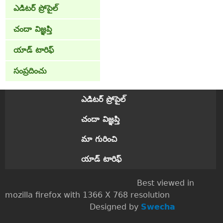
ఎడిటర్ ప్రోపైల్
చందా విజ్ఞప్తి
యాడ్ టారిఫ్
సంప్రదించు
ఎడిటర్ ప్రోపైల్
చందా విజ్ఞప్తి
మా గురించి
యాడ్ టారిఫ్
Best viewed in
mozilla firefox with 1366 X 768 resolution
Designed by
Swecha