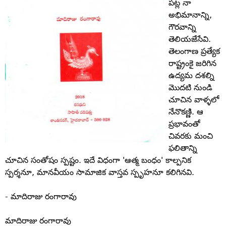
పట్ల నా
అభిమానాన్ని,
గౌరవాన్ని
తెలియజేసేవి.
తెలంగాణ ప్రత్యేక
రాష్ట్రంకై జరిగిన
ఉద్యమ దశల్ని
మొదటి నుండి
చూచిన వాళ్ళలో
నేనొకణ్ణి. ఆ
ప్రభావంతో
చివరకు మంచి
ఫలితాన్ని
చూచిన సంతోషం స్పష్టం. ఇదే విధంగా 'ఆత్మ బంధం' కాల్పనిక
స్పర్శనూ, మానవీయం సామాజిక వాస్తవ స్పృహనూ కలిగినవి.
- మాదిరాజు రంగారావు
మాదిరాజు రంగారావు