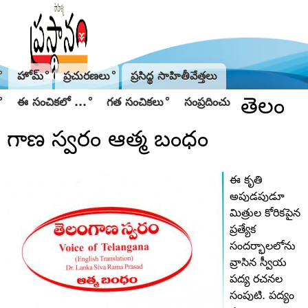
Jump to navigation
హోమ్
ప్రచురణలు
ప్రసిద్థ సాహితీవేత్తలు
తెలం
ఈ సంచికలో ...
గత సంచికలు
సంప్రదించు
గాణ స్వరం ఆత్మ బంధం
ఈ కృతి
అపుడపుడూ
మిత్రుల కోరికపైన
ప్రత్యేక
సందర్భాలలోను
వ్రాసిన స్వీయ
పద్య రచనల
సంపుటి. పద్యం