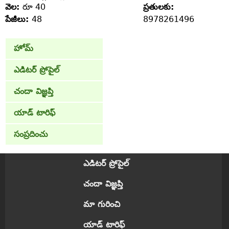
వెల:
రూ 40
ప్రతులకు:
పేజీలు:
48
8978261496
హోమ్
ఎడిటర్ ప్రోపైల్
చందా విజ్ఞప్తి
యాడ్ టారిఫ్
సంప్రదించు
ఎడిటర్ ప్రోపైల్
చందా విజ్ఞప్తి
మా గురించి
యాడ్ టారిఫ్