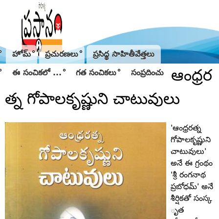
Jump to navigation
హోమ్
ప్రచురణలు
ప్రసిద్థ సాహితీవేత్తలు
ఆంధ్రర
ఈ సంచికలో ...
గత సంచికలు
సంప్రదించు
త్న గోపాలకృష్ణుని చాటువులు
'ఆంధ్రరత్న
గోపాలకృష్ణుని
చాటువులు'
అనే ఈ గ్రంథం
'శ్రీ రంగనాథ
ప్రబోధమ్‌' అనే
శీర్షికతో సంస్క
ృత