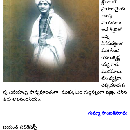
శ్లోకాలతో
ప్రారంభమైంది.
'ఆంధ్ర
నాయకులు'
అనే శీర్షికతో
ఉన్న
సీసపద్యంతో
ముగిసింది.
గోపాలకృష్ణ
య్య గారు
మొగమాటం
లేని వ్యక్తిగా,
చెప్పదలచుకు
న్న విషయాన్ని హాస్యపూరితంగా, ముక్కుమీద గుద్దినట్లుగా వ్యక్తం చేసిన
తీరు అభినందనీయం.
- గుమ్మా సాంబశివరావు
జయంతి పబ్లికేషన్స్‌