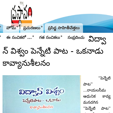
Jump to navigation
హోమ్
ప్రచురణలు
ప్రసిద్థ సాహితీవేత్తలు
విద్వా
ఈ సంచికలో ...
గత సంచికలు
సంప్రదించు
న్‌ విశ్వం పెన్నేటి పాట - ఒకనాడు
కావ్యానుశీలనం
''పెన్నేటి
పాట''
...రాయలసీమ
ఆధునిక కావ్య
మనదగిన
''పెన్నేటి పాట''