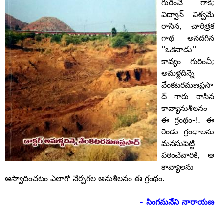
గురించే గాక;
విద్వాన్‌ విశ్వమే
రాసిన, చారిత్రక
గాథ అనదగిన
''ఒకనాడు''
కావ్యం గురించీ;
అమళ్లదిన్నె
వేంకటరమణప్రసా
ద్‌ గారు రాసిన
కావ్యానుశీలనం
ఈ గ్రంథం-!. ఈ
రెండు గ్రంథాలను
మనసుపెట్టి
పఠించేవారికి, ఆ
కావ్యాలను
ఆస్వాదించటం ఎలాగో నేర్పగల అనుశీలనం ఈ గ్రంథం.
- సింగమనేని నారాయణ