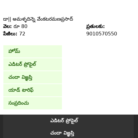
డా|| అమళ్ళదిన్నె వేంకటరమణప్రసాద్‌
వెల:
రూ 80
ప్రతులకు:
పేజీలు:
72
9010570550
హోమ్
ఎడిటర్ ప్రోపైల్
చందా విజ్ఞప్తి
యాడ్ టారిఫ్
సంప్రదించు
ఎడిటర్ ప్రోపైల్
చందా విజ్ఞప్తి