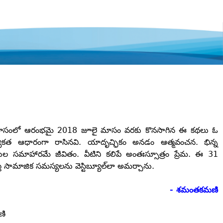
లో ఆరంభమై 2018 జూలై మాసం వరకు కొనసాగిన ఈ కథలు ఓ
్యేకత ఆధారంగా రాసినవి. యాదృచ్ఛికం అనడం ఆత్మవంచన. భిన్న
్తుల సమాహారమే జీవితం. వీటిని కలిపే అంతఃస్సూత్రం ప్రేమ. ఈ 31
తే సామాజిక సమస్యలను వెస్టిబ్యూల్‌లా అమర్చాను.
- శమంతకమణి
ణి