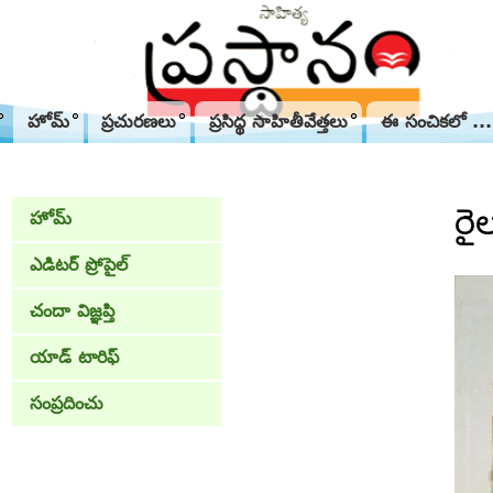
హోమ్
ప్రచురణలు
ప్రసిద్థ సాహితీవేత్తలు
ఈ సంచికలో ...
రై
హోమ్
ఎడిటర్ ప్రోపైల్
చందా విజ్ఞప్తి
యాడ్ టారిఫ్
సంప్రదించు