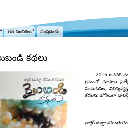
Jump to navigation
గత సంచికలు
సంప్రదించు
లుబండి కథలు
2016 జనవరి మాసం
క్రమంలో మాసాల ప్రత
సంఘటనల, విభిన్నవ్యక
కథలను బోగీలుగా భావిస్
డాక్టర్‌ దుట్టా శమంతకమ