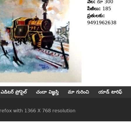
వెల:
రూ 300
పేజీలు:
185
ప్రతులకు:
9491962638
ఎడిటర్ ప్రోపైల్
చందా విజ్ఞప్తి
మా గురించి
యాడ్ టారిఫ్
ox with 1366 X 768 resolution