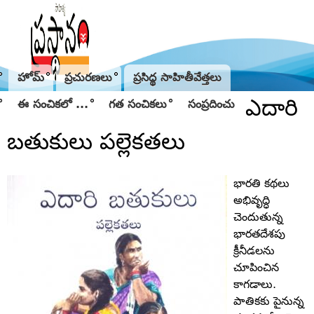
Jump to navigation
హోమ్
ప్రచురణలు
ప్రసిద్థ సాహితీవేత్తలు
ఎదారి
ఈ సంచికలో ...
గత సంచికలు
సంప్రదించు
బతుకులు పల్లెకతలు
భారతి కథలు
అభివృద్ధి
చెందుతున్న
భారతదేశపు
క్రీనీడలను
చూపించిన
కాగడాలు.
పాతికకు పైనున్న