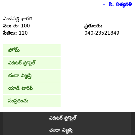
- పి. సత్యవతి
ఎండపల్లి భారతి
వెల:
రూ 100
ప్రతులకు:
పేజీలు:
120
040-23521849
హోమ్
ఎడిటర్ ప్రోపైల్
చందా విజ్ఞప్తి
యాడ్ టారిఫ్
సంప్రదించు
ఎడిటర్ ప్రోపైల్
చందా విజ్ఞప్తి