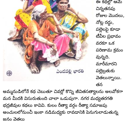
ఈ కథల్లో ఆమె
చిన్నతనపు
రోజుల మొదలు,
నోట్ల రద్దు,
పల్లెలపై కూడా
టీవీల ప్రభావం
వరకూ ఒక
పరిణామ క్రమం
వున్నది.
మారీమారని
పల్లెబ్రతుకు
వెతలున్నాయి.
తన
అమ్మనుడిలోనే కథ చెబుతూ చివర్లో కొన్ని జీవితసత్యాలను అలవోకగా
మన మీదకి విసురుతుంది చాలా ఒడుపుగా. నగర మధ్యతరగతి
భద్రజీవుల కథలు కావివి. కులం రీత్యా వర్గం రీత్యా సమాజపు
అంచులలోనుంచీ ఇంకా నడిమధ్యకు రావడానికి పెనుగులాడుతున్న
జనం వెతలు