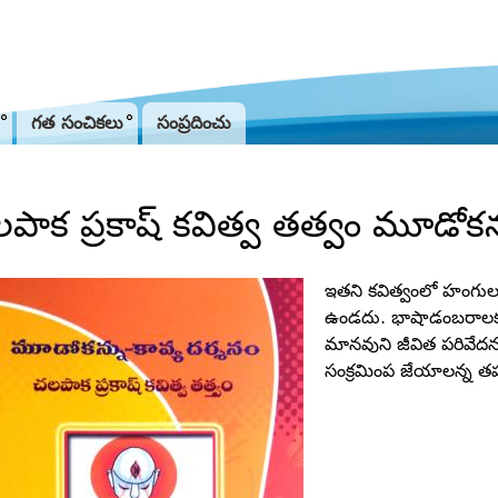
Jump to navigation
గత సంచికలు
సంప్రదించు
పాక ప్రకాష్‌ కవిత్వ తత్వం మూడోకన్
ఇతని కవిత్వంలో హంగులు,
ఉండదు. భాషాడంబరాలకు 
మానవుని జీవిత పరివేద
సంక్రమింప జేయాలన్న త