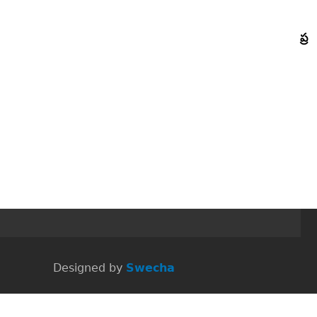
ప్ర
 Designed by
Swecha