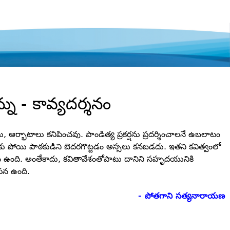
ను - కావ్యదర్శనం
 ఆర్భాటాలు కనిపించవు. పాండిత్య ప్రకర్షను ప్రదర్శించాలనే ఉబలాటం
పోయి పాఠకుడిని బెదరగొట్టడం అస్సలు కనబడదు. ఇతని కవిత్వంలో
న ఉంది. అంతేకాదు, కవితావేశంతోపాటు దానిని సహృదయునికి
పన ఉంది.
- పోతగాని సత్యనారాయణ