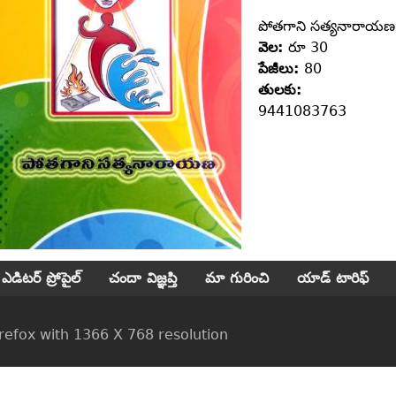
పోతగాని సత్యనారాయణ
వెల:
రూ 30
పేజీలు:
80
తులకు:
9441083763
ఎడిటర్ ప్రోపైల్
చందా విజ్ఞప్తి
మా గురించి
యాడ్ టారిఫ్
ox with 1366 X 768 resolution