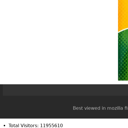
Best viewed in mozilla firef
Total Visitors: 11955610