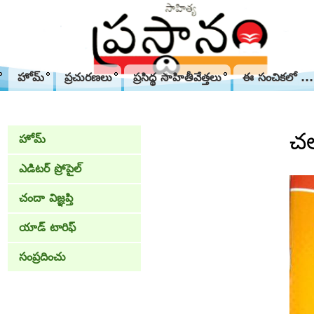
హోమ్
ప్రచురణలు
ప్రసిద్థ సాహితీవేత్తలు
ఈ సంచికలో ...
చల
హోమ్
ఎడిటర్ ప్రోపైల్
చందా విజ్ఞప్తి
యాడ్ టారిఫ్
సంప్రదించు