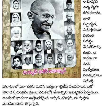
ల మధ్యన
ఉన్న స్నేహ
సోదరభావం,
జాతి
సమైక్యత,
సమగ్రతలను
మరింత
పటిష్టం
చేసుకోవాల్సి
ఉంది. ఆ
కారణంగా
మన
పూర్వీకులు
మాతృభూమి
విముక్తి
పోరాటంలో ఎలా కలిసి మెలిసి ఐక్యంగా బ్రిటీష్‌ వలసపాలకులతో
పోరాడిన చరిత్రను ప్రజల ఎరుకలోకి తేవాల్సిన ఆవశ్యకత ఏర్పడింది.
అందులో భాగంగా ఉత్తేజకరమైన ఆప్పటి చరిత్రను ఈ పుస్తకం
మనముందుకు తెస్తున్నది.