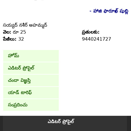
- హాజి ఫారూఖ్‌ షుబ్లి
సయ్యద్‌ నశీర్‌ అహమ్మద్‌
వెల:
రూ 25
ప్రతులకు:
పేజీలు:
32
9440241727
హోమ్
ఎడిటర్ ప్రోపైల్
చందా విజ్ఞప్తి
యాడ్ టారిఫ్
సంప్రదించు
ఎడిటర్ ప్రోపైల్