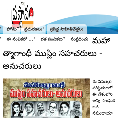
Jump to navigation
హోమ్
ప్రచురణలు
ప్రసిద్థ సాహితీవేత్తలు
మహా
ఈ సంచికలో ...
గత సంచికలు
సంప్రదించు
త్మాగాంధీ ముస్లిం సహచరులు -
అనుచరులు
ఈ విపత్కర
పరిస్థితులలో
ఈ దేశంలోని
అన్ని సాంఘిక
జన
సముదాయా