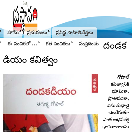
Jump to navigation
హోమ్
ప్రచురణలు
ప్రసిద్థ సాహితీవేత్తలు
దండక
ఈ సంచికలో ...
గత సంచికలు
సంప్రదించు
డియం కవిత్వం
గోపాల్‌
కవిత్వానికి
భూమికా,
ప్రాతిపదికా,
పెనుతుఫానై
చెలరేగుతూ
పాత ఆధిపత్య
భావజాలాలను