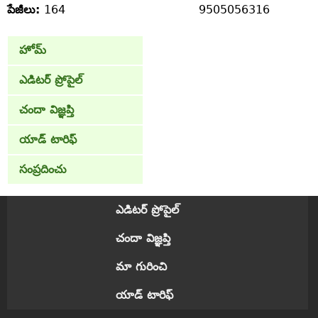
పేజీలు:
164
9505056316
హోమ్
ఎడిటర్ ప్రోపైల్
చందా విజ్ఞప్తి
యాడ్ టారిఫ్
సంప్రదించు
ఎడిటర్ ప్రోపైల్
చందా విజ్ఞప్తి
మా గురించి
యాడ్ టారిఫ్