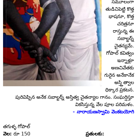
సమూలంగా
తుడిచిపెట్టి కొత్త
భాషనూ, కొత్త
చరిత్రనూ
రాస్తున్న ఈ
సబాల్టర్న్‌
చైతన్యమే.
గోపాల్‌ కవిత్వం
ఇన్నాళ్లూ
అణచివేతకు
గురైన అనేకానేక
అస్త్తిత్వాల
ధిక్కార ప్రకటన.
పురివిప్పిన అనేక సబాల్టర్న్‌ అస్తిత్వ చైతన్యాల గానం. సంఘర్షిస్తూ
వికసిస్తున్న వేల పూల పరిమళం.
- నారాయణస్వామి వెంకటయోగి
తగుళ్ళ గోపాల్‌
వెల:
రూ 150
ప్రతులకు: