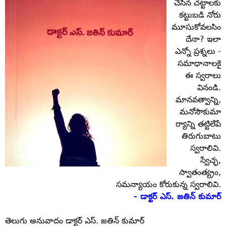
చేసిన చట్టాలకు
కట్టుబడి నోరు
మూసుకోవలసిం
దేనా? ఇలా
ఎన్నో ప్రశ్నలు -
సమాధానాలకై
ఈ స్వరాలు
వినండి.
మానవత్వాన్ని,
మనోసౌకుమా
ర్యాన్ని తట్టిలేపే
తిరుగుబాటు
స్వరాలివి.
స్వేచ్ఛ,
స్వాతంత్య్రం,
సమన్యాయం కోరుకున్న స్వరాలివి.
- డాక్టర్‌ ఎస్‌. జతిన్‌ కుమార్‌
తెలుగు అనువాదం డాక్టర్‌ ఎస్‌. జతిన్‌ కుమార్‌