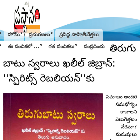
Jump to navigation
హోమ్
ప్రచురణలు
ప్రసిద్థ సాహితీవేత్తలు
తిరుగు
ఈ సంచికలో ...
గత సంచికలు
సంప్రదించు
బాటు స్వరాలు ఖలీల్‌ జిబ్రాన్‌:
''స్పిరిట్స్‌ రెబలియన్‌''కు
సమాజం అందరి
సమభోగ్యం
కావాలని
ఎలుగెత్తటం
నేరమా?
మనుషులు