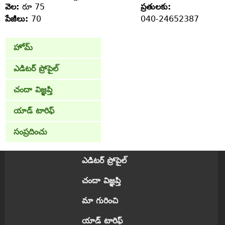
వెల:
రూ 75
ప్రతులకు:
పేజీలు:
70
040-24652387
హోమ్
ఎడిటర్ ప్రోపైల్
చందా విజ్ఞప్తి
యాడ్ టారిఫ్
సంప్రదించు
ఎడిటర్ ప్రోపైల్
చందా విజ్ఞప్తి
మా గురించి
యాడ్ టారిఫ్