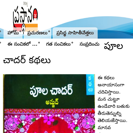
Jump to navigation
హోమ్
ప్రచురణలు
ప్రసిద్థ సాహితీవేత్తలు
పూల
ఈ సంచికలో ...
గత సంచికలు
సంప్రదించు
చాదర్‌ కథలు
ఈ కథలు
అనాయాసంగా
చదివిస్తాయి.
మన చుట్టూ
ఉండేవారి బతుకు
తీరుతెన్నుల్ని
తెలియజేస్తాయి.
మానవ