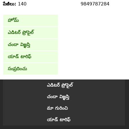
పేజీలు:
140
9849787284
హోమ్
ఎడిటర్ ప్రోపైల్
చందా విజ్ఞప్తి
యాడ్ టారిఫ్
సంప్రదించు
ఎడిటర్ ప్రోపైల్
చందా విజ్ఞప్తి
మా గురించి
యాడ్ టారిఫ్