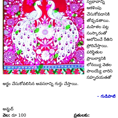
స్వభావాన్ని
ఆకళింపు
చేసుకోవడానికి
తోడ్పడతాయి.
మహిళల పట్ల
సంస్కారంతో
ఆలోచించే రీతిని
ప్రోదిచేస్తాయి.
పరిస్థితుల
ప్రాబల్యానికి
లోనయ్యి వెతల
పాలయ్యే వారిని
సహృదయతతో
అర్థం చేసుకోవలిసిన అవసరాన్ని గుర్తు చేస్తాయి.
- గుడిపాటి
అమ్జద్‌
వెల:
రూ 100
ప్రతులకు: