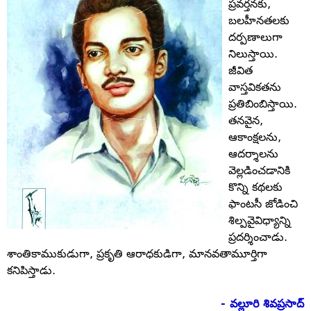
ప్రవర్తనకు,
బలహీనతలకు
దర్పణాలుగా
నిలుస్తాయి.
జీవిత
వాస్తవికతను
ప్రతిబింబిస్తాయి.
తనవైన,
ఆకాంక్షలను,
ఆదర్శాలను
వెల్లడించడానికి
కొన్ని కథలకు
ఫాంటసీ జోడించి
శిల్పవైవిధ్యాన్ని
ప్రదర్శించాడు.
శాంతికాముకుడుగా, ప్రకృతి ఆరాధకుడిగా, మానవతామూర్తిగా
కనిపిస్తాడు.
- వల్లూరి శివప్రసాద్‌