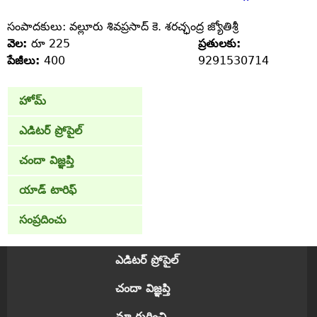
సంపాదకులు: వల్లూరు శివప్రసాద్‌ కె. శరచ్ఛంద్ర జ్యోతిశ్రీ
వెల:
రూ 225
ప్రతులకు:
పేజీలు:
400
9291530714
హోమ్
ఎడిటర్ ప్రోపైల్
చందా విజ్ఞప్తి
యాడ్ టారిఫ్
సంప్రదించు
ఎడిటర్ ప్రోపైల్
చందా విజ్ఞప్తి
మా గురించి