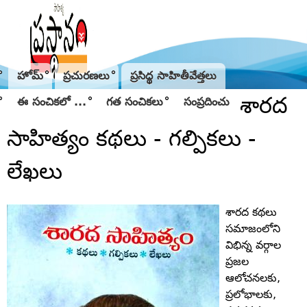
Jump to navigation
హోమ్
ప్రచురణలు
ప్రసిద్థ సాహితీవేత్తలు
శారద
ఈ సంచికలో ...
గత సంచికలు
సంప్రదించు
సాహిత్యం కథలు - గల్పికలు -
లేఖలు
శారద కథలు
సమాజంలోని
విభిన్న వర్గాల
ప్రజల
ఆలోచనలకు,
ప్రలోభాలకు,