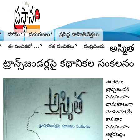
Jump to navigation
హోమ్
ప్రచురణలు
ప్రసిద్థ సాహితీవేత్తలు
అస్మిత
ఈ సంచికలో ...
గత సంచికలు
సంప్రదించు
ట్రాన్స్‌జండర్లపై కథానికల సంకలనం
ఈ కథలు
ట్రాన్స్‌జండర్‌
సమస్యలను
సానుకూలంగా
చూపించడమే
కాక వారి
సమస్యలను
అక్షరబద్ధం