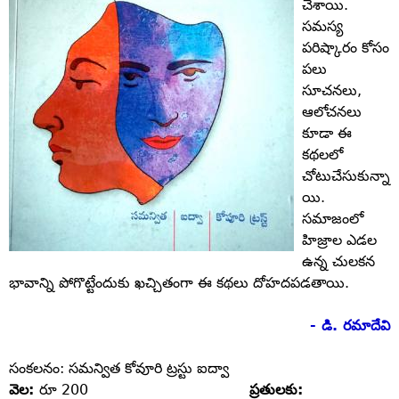
చేశాయి.
సమస్య
పరిష్కారం కోసం
పలు
సూచనలు,
ఆలోచనలు
కూడా ఈ
కథలలో
చోటుచేసుకున్నా
యి.
సమాజంలో
హిజ్రాల ఎడల
ఉన్న చులకన
భావాన్ని పోగొట్టేందుకు ఖచ్చితంగా ఈ కథలు దోహదపడతాయి.
- డి. రమాదేవి
సంకలనం: సమన్విత కోవూరి ట్రస్టు ఐద్వా
వెల:
రూ 200
ప్రతులకు: