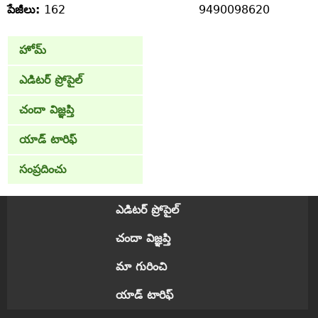
పేజీలు:
162
9490098620
హోమ్
ఎడిటర్ ప్రోపైల్
చందా విజ్ఞప్తి
యాడ్ టారిఫ్
సంప్రదించు
ఎడిటర్ ప్రోపైల్
చందా విజ్ఞప్తి
మా గురించి
యాడ్ టారిఫ్