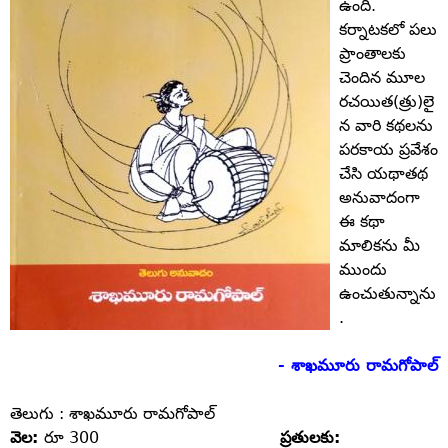
ఉంది.
కర్నాటకలో పలు
ప్రాంతాలకు
చెందిన మూల
రచయిత(త్రు)లై
న వారి కథలను
పరకాయ ప్రవేశం
చేసి యథాతథ
అనువాదంగా
ఈ కథా
మాలికను మీ
ముందు
ఉంచుతున్నాను
.
- శాఖమూరు రామగోపాల్‌
తెలుగు : శాఖమూరు రామగోపాల్‌
వెల:
రూ 300
ప్రతులకు: