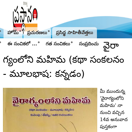
Jump to navigation
హోమ్
ప్రచురణలు
ప్రసిద్థ సాహితీవేత్తలు
వైరా
ఈ సంచికలో ...
గత సంచికలు
సంప్రదించు
గ్యంలోని మహిమ (కథా సంకలనం
- మూలభాష: కన్నడం)
మీ ముందున్న
'వైరాగ్యంలోని
మహిమ' నా
నుంచి వచ్చిన
14వ అనువాద
పుస్తకంగా