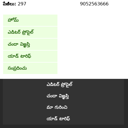
పేజీలు:
297
9052563666
హోమ్
ఎడిటర్ ప్రోపైల్
చందా విజ్ఞప్తి
యాడ్ టారిఫ్
సంప్రదించు
ఎడిటర్ ప్రోపైల్
చందా విజ్ఞప్తి
మా గురించి
యాడ్ టారిఫ్