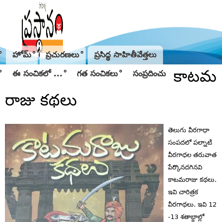
Jump to navigation
హోమ్
ప్రచురణలు
ప్రసిద్థ సాహితీవేత్తలు
కాటమ
ఈ సంచికలో ...
గత సంచికలు
సంప్రదించు
రాజు కథలు
తెలుగు వీరగాధా
సంపదలో పల్నాటి
వీరగాధల తరువాత
పేర్కొనదగినవి
కాటమరాజు కథలు.
ఇవి చారిత్రక
వీరగాథలు. ఇవి 12
-13 శతాబ్దాల్లో