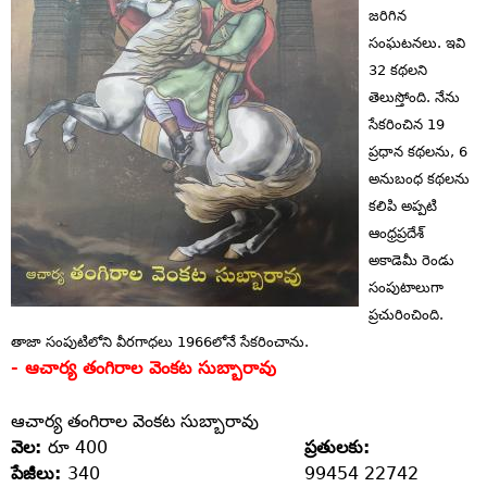
జరిగిన
సంఘటనలు. ఇవి
32 కథలని
తెలుస్తోంది. నేను
సేకరించిన 19
ప్రధాన కథలను, 6
అనుబంధ కథలను
కలిపి అప్పటి
ఆంధ్రప్రదేశ్‌
అకాడెమీ రెండు
సంపుటాలుగా
ప్రచురించింది.
తాజా సంపుటిలోని వీరగాధలు 1966లోనే సేకరించాను.
- ఆచార్య తంగిరాల వెంకట సుబ్బారావు
ఆచార్య తంగిరాల వెంకట సుబ్బారావు‌
వెల:
రూ 400
ప్రతులకు:
పేజీలు:
340
99454 22742