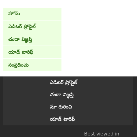
హోమ్
ఎడిటర్ ప్రోపైల్
చందా విజ్ఞప్తి
యాడ్ టారిఫ్
సంప్రదించు
ఎడిటర్ ప్రోపైల్
చందా విజ్ఞప్తి
మా గురించి
యాడ్ టారిఫ్
Best viewed in