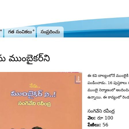
Jump to navigation
గత సంచికలు
సంప్రదించు
ను ముంబైకర్‌ని
ఈ కవి బాల్యంలోనే ముంబైకి 
పండించాడు. 16 పుస్తకాలు ర
ముంబై నిర్మాణంలో అందించి
ఉన్నాయి. ఈ కావ్యంలో రెం
సంగెవేని రవీంద్ర‌
వెల:
రూ 100
పేజీలు:
56