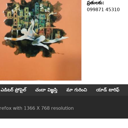
ప్రతులకు:
099871 45310
ఎడిటర్ ప్రోపైల్
చందా విజ్ఞప్తి
మా గురించి
యాడ్ టారిఫ్
ox with 1366 X 768 resolution