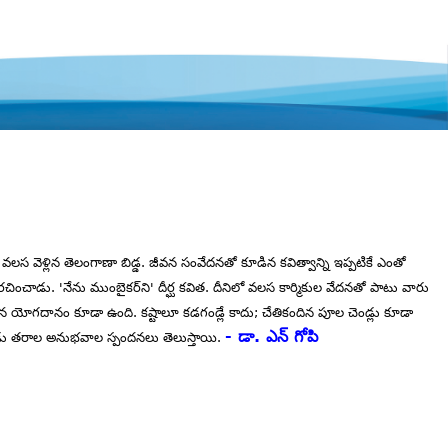
వలస వెళ్లిన తెలంగాణా బిడ్డ. జీవన సంవేదనతో కూడిన కవిత్వాన్ని ఇప్పటికే ఎంతో
చించాడు. 'నేను ముంబైకర్‌ని' దీర్ఘ కవిత. దీనిలో వలస కార్మికుల వేదనతో పాటు వారు
న యోగదానం కూడా ఉంది. కష్టాలూ కడగండ్లే కాదు; చేతికందిన పూల చెండ్లు కూడా
- డా. ఎన్‌ గోపి
డు తరాల అనుభవాల స్పందనలు తెలుస్తాయి.