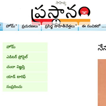
హోమ్
ప్రచురణలు
ప్రసిద్థ సాహితీవేత్తలు
ఈ సంచికలో ...
నే
హోమ్
ఎడిటర్ ప్రోపైల్
చందా విజ్ఞప్తి
యాడ్ టారిఫ్
సంప్రదించు