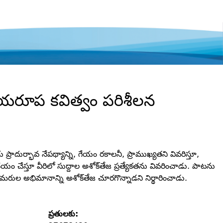
 గేయరూప కవిత్వం పరిశీలన
ుర్భావ నేపథ్యాన్ని, గేయం రకాలనీ, ప్రాముఖ్యతని వివరిస్తూ,
ం చేస్తూ వీరిలో సుద్దాల అశోక్‌తేజ ప్రత్యేకతను వివరించాడు. పాటను
ామరుల అభిమానాన్ని అశోక్‌తేజ చూరగొన్నాడని నిర్థారించాడు.
ప్రతులకు: