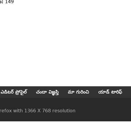
లు:
149
ఎడిటర్ ప్రోపైల్
చందా విజ్ఞప్తి
మా గురించి
యాడ్ టారిఫ్
ox with 1366 X 768 resolution