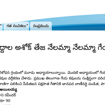
Jump to navigation
గత సంచికలు
సంప్రదించు
ద్దాల అశోక్‌ తేజ నేలమ్మా నేలమ్మా
ిశోధన గ్రంథంలో మూడు అధ్యాయాలున్నాయి. మొదటి అధ్యాయంలో గేయ ప్రాద
ుల వర్గీకరణ చేశాడు. ప్రముఖ తెలంగాణ గేయ కవులను సంక్షిప్తంగా పరిచయ
వాణిగా పలికించి పీడితజన పక్షపాత గీతానికి జానపద బాణీనద్ది పండిత, ప
న అయిలయ్య
ని రవీందర్‌
రూ 90