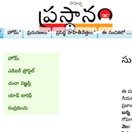
హోమ్
ప్రచురణలు
ప్రసిద్థ సాహితీవేత్తలు
ఈ సంచికలో ...
సు
హోమ్
ఎడిటర్ ప్రోపైల్
చందా విజ్ఞప్తి
ఈ పర
యాడ్ టారిఫ్
గేయకవ
ప్రజా
సంప్రదించు
బన్
గోపగా
వెల: