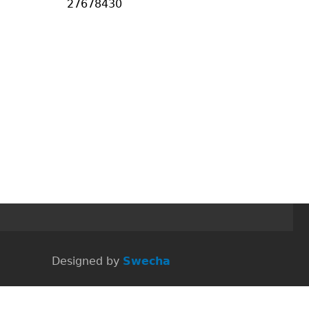
27678430
 Designed by
Swecha