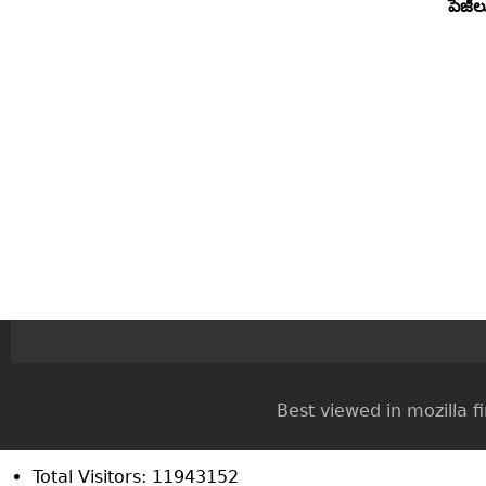
పేజీ
Best viewed in mozilla firef
Total Visitors: 11943152