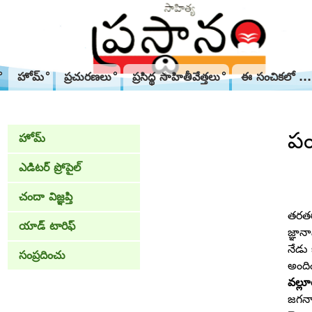
హోమ్
ప్రచురణలు
ప్రసిద్థ సాహితీవేత్తలు
ఈ సంచికలో ...
పం
హోమ్
ఎడిటర్ ప్రోపైల్
చందా విజ్ఞప్తి
తరతర
యాడ్ టారిఫ్
జ్ఞాన
నేడు
సంప్రదించు
అంది
వల్లూ
జగన్న