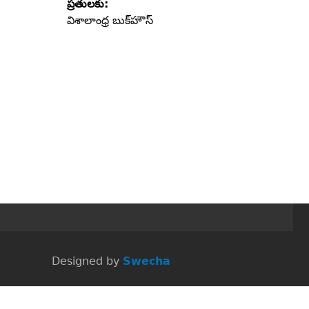
ప్రతులకు:
విశాలాంధ్ర బుక్‌హౌస్‌
 Designed by
Swecha