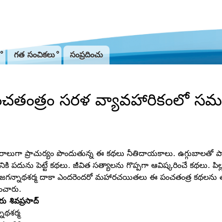
Jump to navigation
గత సంచికలు
సంప్రదించు
చతంత్రం సరళ వ్యావహారికంలో సమగ
ాలుగా ప్రాచుర్యం పొందుతున్న ఈ కథలు నీతిదాయకాలు. ఉగ్గుబాలతో పాటే 
ానికి పదును పెట్టే కథలు. జీవిత సత్యాలను గొప్పగా ఆవిష్కరించే కథలు. పిల్
 జగన్నాథశర్మ దాకా ఎందరెందరో మహారచయితలు ఈ పంచతంత్ర కథలను తమదైన 
ంచారు.
రు శివప్రసాద్‌
ాథశర్మ