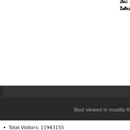
వెల:
పేజీ
Best viewed in mozilla firef
Total Visitors: 11943155