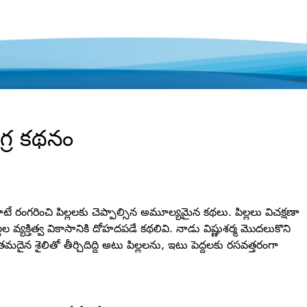
్ర కథనం
రంగరించి పిల్లలకు చెప్పాల్సిన అమూల్యమైన కథలు. పిల్లలు విచక్షణా
లల వ్యక్తిత్వ వికాసానికి దోహదపడే కథలివి. నాడు విష్ణుశర్మ మొదలుకొని
శైలితో తీర్చిదిద్ది అటు పిల్లలను, ఇటు పెద్దలకు రసవత్తరంగా