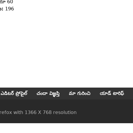
రూ 60
లు:
196
ఎడిటర్ ప్రోపైల్
చందా విజ్ఞప్తి
మా గురించి
యాడ్ టారిఫ్
ox with 1366 X 768 resolution