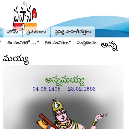
Jump to navigation
హోమ్
ప్రచురణలు
ప్రసిద్థ సాహితీవేత్తలు
అన్న
ఈ సంచికలో ...
గత సంచికలు
సంప్రదించు
మయ్య