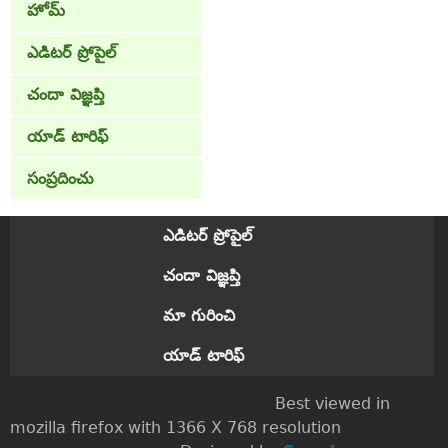
హోమ్
ఎడిటర్ ప్రోపైల్
చందా విజ్ఞప్తి
యాడ్ టారిఫ్
సంప్రదించు
ఎడిటర్ ప్రోపైల్
చందా విజ్ఞప్తి
మా గురించి
యాడ్ టారిఫ్
Best viewed in
mozilla firefox with 1366 X 768 resolution