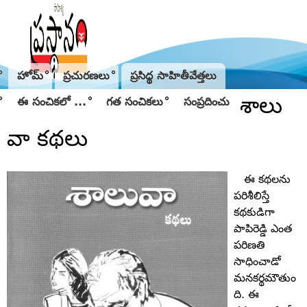
Jump to navigation
హోమ్
ప్రచురణలు
ప్రసిద్థ సాహితీవేత్తలు
శాలు
ఈ సంచికలో ...
గత సంచికలు
సంప్రదించు
వా కథలు
ఈ కథలను
పరిశీలిస్తే
కథకుడిగా
పాపిరెడ్డి ఎంత
పరిణతి
సాధించాడో
మనకర్థమౌతుం
ది. ఈ