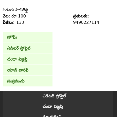
పిడుగు పాపిరెడ్డి
వెల:
రూ 100
ప్రతులకు:
పేజీలు:
133
9490227114
హోమ్
ఎడిటర్ ప్రోపైల్
చందా విజ్ఞప్తి
యాడ్ టారిఫ్
సంప్రదించు
ఎడిటర్ ప్రోపైల్
చందా విజ్ఞప్తి
మా గురించి