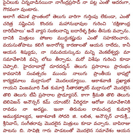
పైచిలుకు చిన్నవాడినయినా నాగేంద్రప్రసాద్‌ నా పట్ల ఎంతో ఆదరంగా,
గౌరవంగా వుంటారు.
అలాగే తమిళ ప్రాంతంలో తెలుగు వారిగా గుర్తింపు లేకుండా, ఎంతో
చరిత్ర సష్టించిన కొందరు మహానుభావుల గురించి 'దక్షిణాంధ్ర
దారిదీపాలు' అనే వ్యాస సంకలనాన్ని ఐదారేళ్ళ క్రితం తీసుకు వచ్చాను.
దానికి మిత్రులు పోజుల ముద్దుకష్ణుడు ఎంతో సహకరించారు.
వయసుతోపాటు కలిగే అనారోగ్య కారణాలతో ఆయన రాలేదు, కానీ
ఆయన శిష్యుడు, నా సమవయస్కుడు మన్ని వెంకటేశ్వర్లు మా
సమావేశానికి వచ్చి లోటు తీర్చాడు. మరో విశేషం గురించి కూడా
చెప్పాలి. హైదరాబాద్లో దూరదర్శన్‌ తెలుగు ప్రసారాలు ప్రారంభం
కావడానికి సంవత్సరం ముందు నాలుగు ప్రాంతీయ భాషల్లో
కార్యక్రమాలు మద్రాసులో మొదలయ్యాయి. ఆకాశవాణి ప్రఖ్యాత
గాయని వింజమూరి సీత కుమార్తె సీతారత్నాకర్‌ మద్రాసులో మొదలైన
తొలి తెలుగు టీవీ ప్రసారాల ప్రొడ్యూసర్‌. కాగా శ్రీమతి తొలి తెలుగు
టెలివిజన్‌ అనౌన్సర్‌ కమ్‌ యాంకర్‌! వీరిద్దరూ ఆరోజు సమావేశానికి
రావడం నా అదష్టం. ఇంకా తిరుమల రామచంద్ర కుమార్తె
ఆముక్తమాల్యద, ఆకాశవాణి సోదరి జి. లలిత, అనౌన్సర్‌ చారుశ్రీ,,
శ్రీనివాస్‌, సంగీతరావు మొదలైన మిత్రులు కూడా వచ్చారు. బాపిరాజు
పాటను బి. సావిత్రి గారు పాడటంతో మొదలైన సమావేశం ఆయన