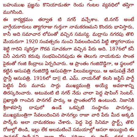
బహుముఖ ప్రజ్ఞను కొనియాడుతూ రెండు గంటల వ్యవధిలో తప్తిగా
ముగిసింది.
ఈ కార్యక్రమం తర్వాత టి నగర్‌ వచ్చేశాం. టి.నగర్‌ అంటే
వాగ్గేయకారులు త్యాగరాజు గుర్తుగా నామకరణమని కొందరు భావిస్తారు,
కానీ అది సమాచార లోపంతో వచ్చిన సమస్య. మద్రాసు నగరపు తొలి
మేయరుగా 1920 సంవత్సరం నుంచి సేవలందించిన పిట్టి త్యాగరాయం
శెట్టి గారిని స్మరిస్తూ గౌరవ సూచకంగా వచ్చిన పేరు అది. 1876లో కనీ
వినీ ఎరుగని కరువు సంభవించినపుడు ఈ తెలుగు నాయకుడు సొంత
పైకంతో గంజి కేంద్రాలు ఏర్పరిచారు. ఆ ప్రాంతం గంజిదొడ్డిగా, ఆ స్థలంలో
కట్టిన ఆసుపత్రి గంజిదొడ్డి ఆసుపత్రిగా పిలువబడ్డాయి. ఆ ఆసుపత్రే నేటి
స్టాన్లీ ఆసుపత్రి. 1916లో డా|| టి. ఎమ్‌. నాయర్‌తో కలసి జస్టిస్‌ పార్టీ
పెట్టిన వీరు మూడు సార్లు ముఖ్యమంత్రి అయ్యే అవకాశాన్ని
తిరస్కరించారు. అటువంటి టి నగర్‌ నేడు చాలా పెద్ద షాపింగ్‌ సెంటర్‌.
ప్రఖ్యాతి గాంచిన పానగల్‌ పార్కు ఆ ప్రాంతంలోనే ఉంటుంది. నిజానికి
శ్రీకాళహస్తి దాపులో ఉండే ఒకప్పటి సంస్థానం పానగల్లు.
ముఖ్యమంత్రిగా సేవలందించిన పానగల్లు రాజా వారి పేరు మీద అక్కడి
పార్క్‌కు అలా నామకరణం చేశారు. పెద్ద పెద్ద సినిమా స్టార్ట్స్‌ తొలి
రోజుల్లో తిండి, ఇల్లు లేక అలమటించే సమయాల్లో ఆసరా అయ్యింది ఈ
పానగల్‌ పార్కేనని చాలా చోట్ల చదివాం. ఈ పార్క్‌ దగ్గర నల్లి