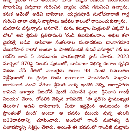
పాలగుమ్మి పద్మరాజు గురించిన వ్యాసం చదివి గమనించి ఉన్నాను.
కనుక ఆమెతో అడివి బాపిరాజు, యద్దనపూడి సులోచనారాణి గార్ల
గురించి చాలా చక్కని వ్యాసాలు ఇటీవల కాలంలో రాయించుకున్నాను.
మదరాసు వస్తున్నాను అనగానే, ''మనం కలుద్దాం మిత్రులతో ఎక్కడో ఓ
చోట'' అని శ్రీమతి ప్రతిపాదించి 'రండి కలుసుకుందాం. అఖిల కళా
వైభవశ్రీ అడివి బాపిరాజు సంకలనాల సంపాదకులు డా.నాగసూరి
వేణుగోపాల్‌ గారిని' అంటూ ఓ పాతికమందికి కుదిరే వెన్యూలో గెట్‌ టు
గెదర్‌ని జూన్‌ 5 సోమవారం సాయంత్రానికి ప్లాన్‌ చేశారు. 2023
మార్చిలో 870పై చిలుకు పుటలతో, బాపిరాజు విభిన్న రంగాల కృషిని
విశదం చేసే రీతిలో నాలుగైదు తరాల 98 మంది రచయితల
విశ్లేషణలతో ఈ గ్రంథం రెండు భాగాలుగా వెలువడింది. మద్రాసు
ఆకాశవాణి నుంచి నేరుగా శ్రీమతి వాళ్ళ ఇంటికి వెళ్ళి, అల్పాహారం
కానించి ఆళ్వారు పేటలోనే వుండే సమావేశ స్థలం 'శ్రీనివాస గాంధీ
నిలయం' చేరాం. లోపలికి వెళ్ళిన కాసేపటికే, 'ఈ ప్రదేశం ప్రాముఖ్యత
తెలుసా? అడివి బాపిరాజుకి, మీకూ ఇష్టమైన అనుబంధం ఈ
ప్రాంతంతో వుంది' అంటూ ఆ భవనం ముందు వున్న తులసి
బందావనాన్ని చూపించారు. అందులో గాంధీ మహాత్ము డి
చితాభస్మాన్ని నిక్షిప్తం చేశారు. అయితే ఈ భవనంలో గాంధీజీ మద్రాసు