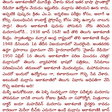
తెలుగు ఆకాశవాణిలో మూడేళ్లు చేశాను కనుక ఇతర భాషా ప్రాంతాల్లో
రేడియో ఉద్యోగం చేయడం ఇష్టంలేదు.
మద్రాసు తెలియని ఊరు కాదు,
అప్పటికి పుష్కరం క్రితం ఎం.ఏ. జర్నలిజం పరీక్షల కోసం, అలాగే ఆ
కోర్సు సంబంధించిన కాంటాక్ట్‌ ప్రోగ్రామ్స్‌ కోసం వెళ్ళి ఉన్నాను నాలుగు
సార్లు!
తెలుగు ఆకాశవాణి పురుడు పోసుకుని నోరు తెరిచింది
మదరాసులోనే... 1938 జూన్‌ 16నే! అదే తొలి తెలుగు ఆకాశవాణి
కేంద్రం. స్వాతంత్య్రం వచ్చాక ఆంధ్ర రాష్ట్రంలో తొలి ఆకాశవాణి కేంద్రం
1948 డిసెంబరు 1వ తేదీన విజయవాడలో మొదలైంది. అంతవరకు
ఉర్దూ ప్రసారాలు ప్రధానంగా చేసే హైదరాబాద్‌లోని 'నైజామ్‌ రేడియో'
1950 ఏప్రిల్‌ 1న తెలుగు ఆకాశవాణిగా పరిణ మించడం చరిత్ర!
మద్రాసులో తెలుగు వ్యావహారిక భాషలో పత్రికలు, సినిమాలు
పరిణమించిన తరుణంలో ఆకాశవాణి మొదలవ్వడం, మహామహులు
ఎందరో ఇందులో ఉద్యోగులు గా, కళాకారులుగా గొప్ప సేవ చేశారు.
అటువంటి మద్రాసు ఆకాశవాణిలో తెలుగు విభాగం అధిపతిగా చేసే
గొప్ప అవకాశం అది!
మళ్ళీ అనుకోకుండా, ఈ పెళ్ళి సందర్భంగా సరిగ్గా పదేళ్ళకు మదరాసు
పోవడమూ దానికి నాలుగు రోజుల క్రితమే నా సహౌద్యోగి, మిత్రురాలు
డాక్టర్‌ జయా మహదేవన్‌ మదరాసు ఆకాశవాణి డైరక్టరు కావడం
కారణంగా మెరీనా బీచ్‌కు ఎదురుగా ఉండే మద్రాసు ఆకాశవాణికి జూన్‌