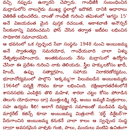
వచ్చి నప్పుడు ఉన్నారని చెప్పారు. గాంధీజీకి సంబంధించిన
మద్రాసులోని నాలుగైదు ముఖ్య స్థలాల్లో ఇదొకటి. దానికి ఆధారాలు
వెతికితే లభించలేదు. దాంతో గాంధీజీ గురించి తమిళంలో 'ఆగస్టు 15'
అనే విజయవంత మైన పుస్తక రచయిత, ఆకాశవాణి అనౌన్సర్‌
నీలకంఠాన్ని వివరించమని ఫోన్‌ చేసిన తర్వాత ఇటీవల లభించిన
సాధికారిక సమాచారమిది.
ఆ భవనంలో ఒక స్వచ్ఛంద సేవా సంస్థను 1948 నుంచి అంబుజమ్మ
అనే స్వాతంత్య్ర సమరయోధ, గాంధేయవాది చాలా ఏళ్ళు
నేతృత్వంవహించారు. అంతకుముందు నేను మద్రాసులో ఉద్యోగం
చేసినా ఈ ప్రదేశం గురించి నాకు తెలియదు. స్త్రీల హక్కులకోసం ఖాదీ,
హిందీ, ఉప్పు సత్యాగ్రహం, సహాయ నిరాకరణోద్యమం,
భూదానోద్యమంలో పాల్గొని 'అక్కమ్మ'గా పిలువబడిన అంబుజమ్మకు
1964లో పద్మశ్రీ గౌరవం కూడా లభించింది. దక్షిణభారతదేశంలోనే
శాసనసభకు ఎంపికైన తొలి మహిళ, శారదా చట్టం కోసం పోరాడిన
తెలుగు యోధురాలు డా|| ముత్తులక్ష్మి రెడ్డి, అంబు జమ్మకి మిత్రురాలు,
సహ ఉద్యమ శీలి! అలాగే దివ్యజ్ఞాన సమాజంతో ముడిపడి వున్న
మార్గరేట్‌ కజిన్స్‌ కూడా అంబుజమ్మ మిత్రురాలే. 'థర్డ్‌ డిక్టేటర్‌'గా
పేరుగాంచిన అంబుజమ్మ కనుకనే చాలా కాలం ఆ స్వచ్ఛంద సంస్థ
ద్వారా అవసరమైన వాళ్ళకు గంజి, పాలు, మందులు వంటివి ఉచితంగా