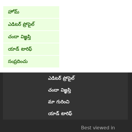
హోమ్
ఎడిటర్ ప్రోపైల్
చందా విజ్ఞప్తి
యాడ్ టారిఫ్
సంప్రదించు
ఎడిటర్ ప్రోపైల్
చందా విజ్ఞప్తి
మా గురించి
యాడ్ టారిఫ్
Best viewed in