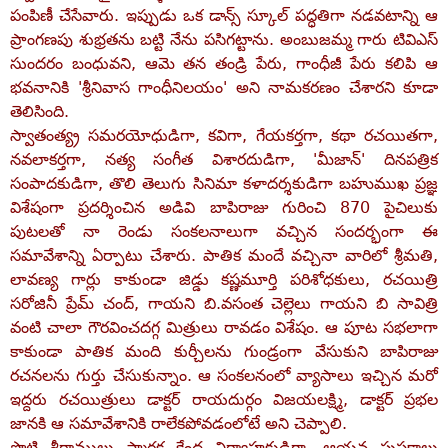
పంపిణీ చేసేవారు. ఇప్పుడు ఒక డాన్స్‌ స్కూల్‌ పద్ధతిగా నడవటాన్ని ఆ
ప్రాంగణపు శుభ్రతను బట్టి నేను పసిగట్టాను. అంబుజమ్మ గారు టివిఎస్‌
సుందరం బంధువని, ఆమె తన తండ్రి పేరు, గాంధీజీ పేరు కలిపి ఆ
భవనానికి 'శ్రీనివాస గాంధీనిలయం' అని నామకరణం చేశారని కూడా
తెలిసింది.
స్వాతంత్య్ర సమరయోధుడిగా, కవిగా, గేయకర్తగా, కథా రచయితగా,
నవలాకర్తగా, నత్య సంగీత విశారదుడిగా, 'మీజాన్‌' దినపత్రిక
సంపాదకుడిగా, తొలి తెలుగు సినిమా కళాదర్శకుడిగా బహుముఖ ప్రజ్ఞ
విశేషంగా ప్రదర్శించిన అడివి బాపిరాజు గురించి 870 పైచిలుకు
పుటలతో నా రెండు సంకలనాలుగా వచ్చిన సందర్భంగా ఈ
సమావేశాన్ని ఏర్పాటు చేశారు. పాతిక మందే వచ్చినా వారిలో శ్రీమతి,
లావణ్య గార్లు కాకుండా జిడ్డు కష్ణమూర్తి పరిశోధకులు, రచయిత్రి
సరోజినీ ప్రేమ్‌ చంద్‌, గాయని బి.వసంత చెల్లెలు గాయని బి సావిత్రి
వంటి చాలా గౌరవించదగ్గ మిత్రులు రావడం విశేషం. ఆ పూట సభలాగా
కాకుండా పాతిక మంది కుర్చీలను గుండ్రంగా వేసుకుని బాపిరాజు
రచనలను గుర్తు చేసుకున్నాం. ఆ సంకలనంలో వ్యాసాలు ఇచ్చిన మరో
ఇద్దరు రచయిత్రులు డాక్టర్‌ రాయదుర్గం విజయలక్ష్మి, డాక్టర్‌ ప్రభల
జానకి ఆ సమావేశానికి రాలేకపోవడంలోటే అని చెప్పాలి.
పొట్టి శ్రీరాములు స్మారక కేంద్ర నిర్వాహకుడిగా, ఆయన పుస్తకాలు