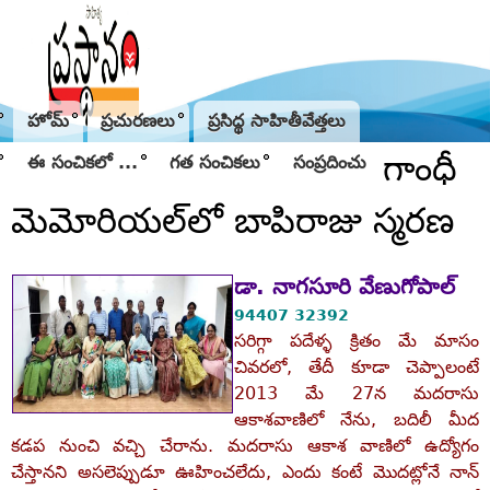
Jump to navigation
హోమ్
ప్రచురణలు
ప్రసిద్థ సాహితీవేత్తలు
గాంధీ
ఈ సంచికలో ...
గత సంచికలు
సంప్రదించు
మెమోరియల్‌లో బాపిరాజు స్మరణ
డా. నాగసూరి వేణుగోపాల్‌
94407 32392
సరిగ్గా పదేళ్ళ క్రితం మే మాసం
చివరలో, తేదీ కూడా చెప్పాలంటే
2013 మే 27న మదరాసు
ఆకాశవాణిలో నేను, బదిలీ మీద
కడప నుంచి వచ్చి చేరాను. మదరాసు ఆకాశ వాణిలో ఉద్యోగం
చేస్తానని అసలెప్పుడూ ఊహించలేదు, ఎందు కంటే మొదట్లోనే నాన్‌