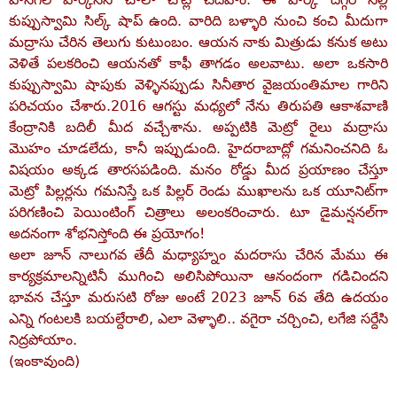
కుప్పుస్వామి సిల్క్‌ షాప్‌ ఉంది. వారిది బళ్ళారి నుంచి కంచి మీదుగా
మద్రాసు చేరిన తెలుగు కుటుంబం. ఆయన నాకు మిత్రుడు కనుక అటు
వెళితే పలకరించి ఆయనతో కాఫీ తాగడం అలవాటు. అలా ఒకసారి
కుప్పుస్వామి షాపుకు వెళ్ళినప్పుడు సినీతార వైజయంతిమాల గారిని
పరిచయం చేశారు.2016 ఆగస్టు మధ్యలో నేను తిరుపతి ఆకాశవాణి
కేంద్రానికి బదిలీ మీద వచ్చేశాను. అప్పటికి మెట్రో రైలు మద్రాసు
మొహం చూడలేదు, కానీ ఇప్పుడుంది. హైదరాబాద్లో గమనించనిది ఓ
విషయం అక్కడ తారసపడింది. మనం రోడ్డు మీద ప్రయాణం చేస్తూ
మెట్రో పిల్లర్లను గమనిస్తే ఒక పిల్లర్‌ రెండు ముఖాలను ఒక యూనిట్‌గా
పరిగణించి పెయింటింగ్‌ చిత్రాలు అలంకరించారు. టూ డైమన్షనల్‌గా
అదనంగా శోభనిస్తోంది ఈ ప్రయోగం!
అలా జూన్‌ నాలుగవ తేదీ మధ్యాహ్నం మదరాసు చేరిన మేము ఈ
కార్యక్రమాలన్నిటినీ ముగించి అలిసిపోయినా ఆనందంగా గడిచిందని
భావన చేస్తూ మరుసటి రోజు అంటే 2023 జూన్‌ 6వ తేది ఉదయం
ఎన్ని గంటలకి బయల్దేరాలి, ఎలా వెళ్ళాలి.. వగైరా చర్చించి, లగేజి సర్దేసి
నిద్రపోయాం.
(ఇంకావుంది)