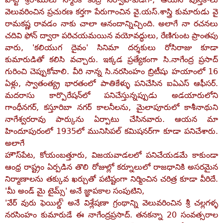
వెలువరించిన ప్రచురణ కర్తగా పేరుగాంచిన వై.యస్‌.శాస్త్రి కుమారుడు వై
రామకష్ణ రావడం నాకు చాలా ఆనందాన్నిచ్చింది. అలాగే నా రచనలు
చదివి ఫోన్‌ ద్వారా పరిచయమయిన వయోవద్ధులు, రేణిగుంట ప్రాంతపు
వారు, 'కలియుగ దైవం' సినిమా దర్శకులు రోసిరాజు కూడా
కుమారుడితో కలిసి వచ్చారు. ఇక్కడ ప్రత్యేకంగా సి.నాగేంద్ర ప్రసాద్‌
గురించి చెప్పుకోవాలి. వీరి నాన్న సి.నరసింహం బ్రిటీషు హయాంలో 16
ఏళ్లు, స్వాతంత్య్ర భారతంలో పాతికేళ్ళు పనిచేసిన ఐఏఎస్‌ ఆఫీసర్‌.
మదరాసు కార్పొరేషన్‌లో పనిచేస్తున్నప్పుడు అడయారులోని
గాంధీనగర్‌, కస్తూరిబా నగర్‌ కాలనీలను, మైలాపూరులో కాశీనాథుని
నాగేశ్వరరావు పార్కును ఏర్పాటు చేసినవారు. ఆయన మా
హిందూపురంలో 1935లో మునిసిపల్‌ కమిషనర్‌గా కూడా పనిచేశారు.
అలాగే
హౌస్‌పేట, కోయంబత్తూరు, విజయవాడలలో పనిచేయడమే కాకుండా
ఆంధ్ర రాష్ట్రం ఏర్పడిన తొలి రోజుల్లో కర్నూలులో రాజధానికి అసరమైన
నిర్మాణాలను తక్కువ ఖర్చుతో పటిష్టంగా నిర్మించిన చరిత్ర కూడా వీరిదే.
'మీ అండ్‌ మై టైమ్స్‌' అనే జ్ఞాపకాల సంపుటిని,
'వేర్‌ వురు ఫెయిల్డ్‌' అనే విశ్లేషణా గ్రంథాన్ని వెలువరించిన శ్రీ చల్లగళ్ళ
నరసింహం కుమారుడే ఈ నాగేంద్రప్రసాద్‌. తనకన్నా 20 సంవత్సరాల