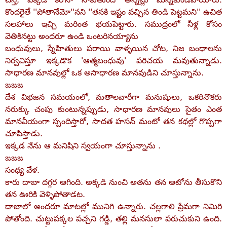
కొందరైతే ''పోతానేమో''నని ''తనకి ఇష్టం వచ్చిన తిండి పెట్టమని'' ఉచిత
సలహాలు ఇచ్చి మరింత భయపెట్టారు. సముద్రంలో నీళ్ల కోసం
వెతికినట్టు అందరూ ఉండి ఒంటరినయ్యాను
బంధువులు, స్నేహితులు పరాయి వాళ్ళయిన చోట, నిజ బంధాలను
నిర్వచిస్తూ ఇక్కడొక 'ఆత్మబంధువు' పరిచయ మవుతున్నాడు.
సాధారణ మానవుల్లో ఒక అసాధారణ మానవుడిని చూస్తున్నాను.
ఙఙఙ
దేశ విభజన సమయంలో, మతాలవారీగా మనుషులు, ఒకరినొకరు
నరుక్కు చంపు కుంటున్నప్పుడు, సాధారణ మానవులు సైతం ఎంత
మానవీయంగా స్పందిస్తారో, సాదత హసన్‌ మంటో తన కథల్లో గొప్పగా
చూపిస్తాడు.
ఇక్కడ నేను ఆ మనిషిని స్వయంగా చూస్తున్నాను .
ఙఙఙ
సంధ్య వేళ.
కారు దాబా దగ్గర ఆగింది. అక్కడి నుంచి అతను తన ఆటోను తీసుకొని
తన ఊరికి వెళ్ళిపోతాడట.
దాబాలో అందరూ మాటల్లో మునిగి ఉన్నారు. చల్లగాలి ప్రేమగా నిమిరి
పోతోంది. చుట్టుపక్కల పచ్చని గడ్డి, తల్లి మనసులా పరుచుకుని ఉంది.