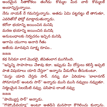
అందమైన సీతాకోకలు తంగేడు కొమ్మల మీద వాలి కొమ్మలకే
అందాన్నిస్తున్నాయి.
నేను నాయక్‌ నే గమనిస్తున్నాను. అతడు ఏమి పట్టనట్టు టీ తాగుతూ,
ఎవరితోనో ఫోన్లో మాట్లాడుతున్నాడు.
కరోనా భయాన్ని జయించిన మనిషి
మరణ భయాన్ని జయించిన మనిషి
అనుబంధాలకు నిర్వచనం ఇచ్చిన మనిషి
ఆగామి యుగాల అనాది గీతం
అజేయ మానవుని సూక్ష్మ రూపం..
ఙఙఙ
కథ సినిమా లాగ మొదలై, జీవితంలాగ ముగిసింది.
''ఇన్నిన్ని సాహసాలు చేశావు కదా. ఇప్పుడు మీ దోస్తులు కలిస్తే అప్పటి
పాత విషయాలు యాది చేస్తరా'' అన్నాను వీడుకోలు తీసుకుంటూ.
''మస్తు యాది చేస్తరు సార్‌. నన్ను మా ఏరియాల 'బాలానగర్‌
సోనూసూద్‌' అంటరు సార్‌'' అన్నాడు ముసి ముసి నవ్వులు నవ్వుతూ.
నిర్మలమైన సెలయేటి నవ్వు. పసిపాప లాంటి నవ్వు
ఙఙఙ
''పొయ్యొస్త సార్‌'' అన్నాడు.
''గొప్పోడివయ్యా'' అంటూ అతడిని మనసారా కౌగిలించు కున్నాను.