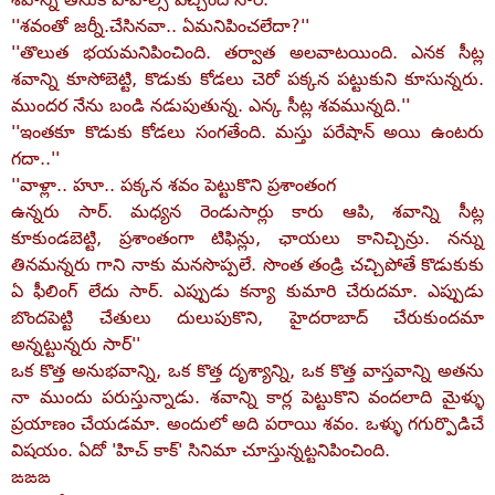
''శవంతో జర్నీ.చేసినవా.. ఏమనిపించలేదా?''
''తొలుత భయమనిపించింది. తర్వాత అలవాటయింది. ఎనక సీట్ల
శవాన్ని కూసోబెట్టి, కొడుకు కోడలు చెరో పక్కన పట్టుకుని కూసున్నరు.
ముందర నేను బండి నడుపుతున్న. ఎన్క సీట్ల శవమున్నది.''
''ఇంతకూ కొడుకు కోడలు సంగతేంది. మస్తు పరేషాన్‌ అయి ఉంటరు
గదా..''
''వాళ్లా.. హూ.. పక్కన శవం పెట్టుకొని ప్రశాంతంగ
ఉన్నరు సార్‌. మధ్యన రెండుసార్లు కారు ఆపి, శవాన్ని సీట్ల
కూకుండబెట్టి, ప్రశాంతంగా టిఫిన్లు, ఛాయలు కానిచ్చిన్రు. నన్ను
తినమన్నరు గాని నాకు మనసొప్పలే. సొంత తండ్రి చచ్చిపోతే కొడుకుకు
ఏ ఫీలింగ్‌ లేదు సార్‌. ఎప్పుడు కన్యా కుమారి చేరుదమా. ఎప్పుడు
బొందపెట్టి చేతులు దులుపుకొని, హైదరాబాద్‌ చేరుకుందమా
అన్నట్టున్నరు సార్‌''
ఒక కొత్త అనుభవాన్ని, ఒక కొత్త దృశ్యాన్ని, ఒక కొత్త వాస్తవాన్ని అతను
నా ముందు పరుస్తున్నాడు. శవాన్ని కార్ల పెట్టుకొని వందలాది మైళ్ళు
ప్రయాణం చేయడమా. అందులో అది పరాయి శవం. ఒళ్ళు గగుర్పొడిచే
విషయం. ఏదో 'హిచ్‌ కాక్‌' సినిమా చూస్తున్నట్టనిపించింది.
ఙఙఙ