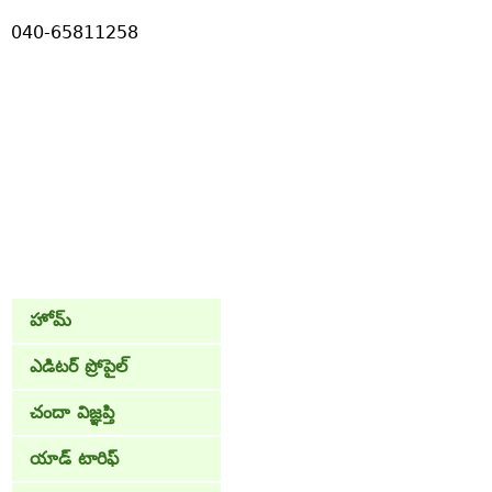
040-65811258
హోమ్
ఎడిటర్ ప్రోపైల్
చందా విజ్ఞప్తి
యాడ్ టారిఫ్