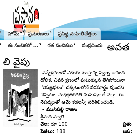
Jump to navigation
హోమ్
ప్రచురణలు
ప్రసిద్థ సాహితీవేత్తలు
అవత
ఈ సంచికలో ...
గత సంచికలు
సంప్రదించు
లి వైపు
ఎన్నేళ్లనుండో ఎదురుచూస్తున్న స్వల్ప ఆనంద
డోలిక, చివరి క్షణంలో పుటుక్కున తెగిపోయినా
''యజ్ఞఫలం'' దక్కటంలోనే పరమార్దం వుందని
చెప్పటం. మధ్యతరగతి మనుషులకే చెల్లు. ఈ
నేపథ్యంతో ఆమె కథలన్నీ పరిశీలించండి.
- మునిపల్లి రాజుం
శ్రీపాద స్వాతి
వెల:
రూ 100
ప్రతు
పేజీలు:
188
లకు: