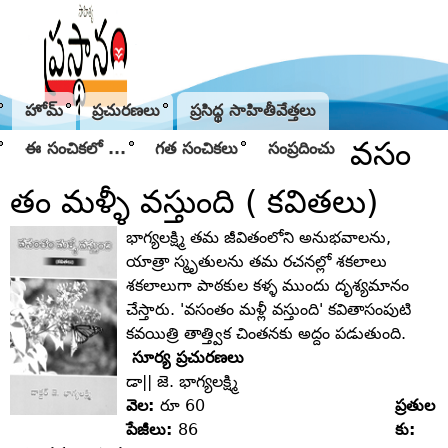
Jump to navigation
హోమ్
ప్రచురణలు
ప్రసిద్థ సాహితీవేత్తలు
వసం
ఈ సంచికలో ...
గత సంచికలు
సంప్రదించు
తం మళ్ళీ వస్తుంది ( కవితలు)
భాగ్యలక్ష్మి తమ జీవితంలోని అనుభవాలను,
యాత్రా స్మృతులను తమ రచనల్లో శకలాలు
శకలాలుగా పాఠకుల కళ్ళ ముందు దృశ్యమానం
చేస్తారు. 'వసంతం మళ్లీ వస్తుంది' కవితాసంపుటి
కవయిత్రి తాత్త్విక చింతనకు అద్దం పడుతుంది.
సూర్య ప్రచురణలు
డా|| జె. భాగ్యలక్ష్మి
వెల:
రూ 60
ప్రతుల
పేజీలు:
86
కు: