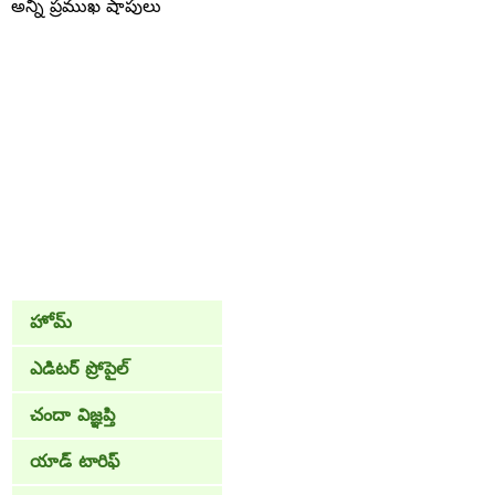
అన్ని ప్రముఖ షాపులు
హోమ్
ఎడిటర్ ప్రోపైల్
చందా విజ్ఞప్తి
యాడ్ టారిఫ్