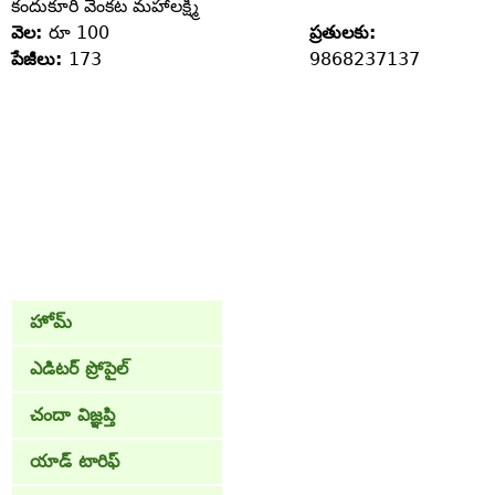
కందుకూరి వెంకట మహాలక్ష్మి
వెల:
రూ 100
ప్రతులకు:
పేజీలు:
173
9868237137
హోమ్
ఎడిటర్ ప్రోపైల్
చందా విజ్ఞప్తి
యాడ్ టారిఫ్