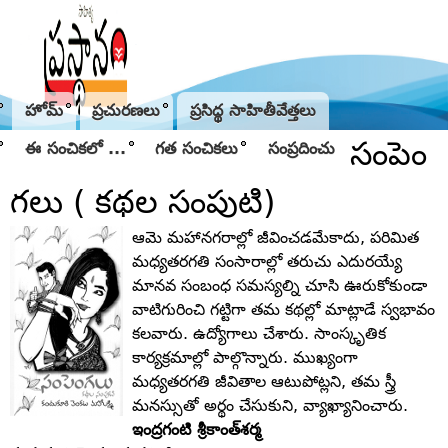
Jump to navigation
హోమ్
ప్రచురణలు
ప్రసిద్థ సాహితీవేత్తలు
సంపెం
ఈ సంచికలో ...
గత సంచికలు
సంప్రదించు
గలు ( కథల సంపుటి)
ఆమె మహానగరాల్లో జీవించడమేకాదు, పరిమిత
మధ్యతరగతి సంసారాల్లో తరుచు ఎదురయ్యే
మానవ సంబంధ సమస్యల్ని చూసి ఊరుకోకుండా
వాటిగురించి గట్టిగా తమ కథల్లో మాట్లాడే స్వభావం
కలవారు. ఉద్యోగాలు చేశారు. సాంస్కృతిక
కార్యక్రమాల్లో పాల్గొన్నారు. ముఖ్యంగా
మధ్యతరగతి జీవితాల ఆటుపోట్లని, తమ స్త్రీ
మనస్సుతో అర్థం చేసుకుని, వ్యాఖ్యానించారు.
ఇంద్రగంటి శ్రీకాంత్‌శర్మ