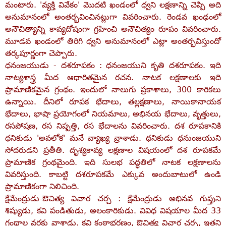
మంటారు. 'వ్యక్తి వివేకం' మొదటి ఖండంలో ధ్వని లక్షణాన్ని చెప్పి అది
అనుమానంలో అంతర్భవించినట్లుగా వివరించారు. రెండవ ఖంఢంలో
అనౌచిత్యాన్ని కావ్యదోషంగా గ్రహించి అనౌచిత్యం రూపం వివరించారు.
మూడవ ఖండంలో తిరిగి ధ్వని అనుమానంలో ఎట్లా అంతర్భవిస్తుందో
తర్కపూర్ణంగా చెప్పారు.
ధనంజయుడు - దశరూపకం : ధనంజయుని కృతి దశరూపకం. ఇది
నాట్యశాస్త్ర మీద ఆధారితమైన రచన. నాటక లక్షణాలకు ఇది
ప్రామాణికమైన గ్రంథం. ఇందులో నాలుగు ప్రకాశాలు, 300 కారికలు
ఉన్నాయి. దీనిలో రూపక భేదాలు, తల్లక్షణాలు, నాయికానాయక
భేదాలు, భాషా ప్రయోగంలో నియమాలు, అభినయ భేదాలు, వృత్తులు,
రసపోషణ, రస నిష్పత్తి, రస భేదాలను వివరించారు. దశ రూపకానికి
ధనికుడు 'అవలోక' మనే వ్యాఖ్య వ్రాశాడు. ధనికుడు ధనుంజయుని
సోదరుడని ప్రతీతి. దృశ్యకావ్య లక్షణాల విషయంలో దశ రూపకమే
ప్రామాణిక గ్రంథమైంది. ఇది సులభ పద్ధతిలో నాటక లక్షణాలను
వివరిస్తుంది. కాబట్టి దశరూపకమే ఎక్కువ అందుబాటులో ఉండి
ప్రామాణికంగా నిలిచింది.
క్షేమేంద్రుడు-ఔచిత్య విచార చర్చ : క్షేమేంద్రుడు అభినవ గుప్తుని
శిష్యుడు, కవి పండితుడు, అలంకారికుడు. వివిధ విషయాల మీద 33
గ్రంథాల వరకు వ్రాశాడు. కవి కంఠాభరణం, ఔచిత్య విచార చర్చ, ఇతని