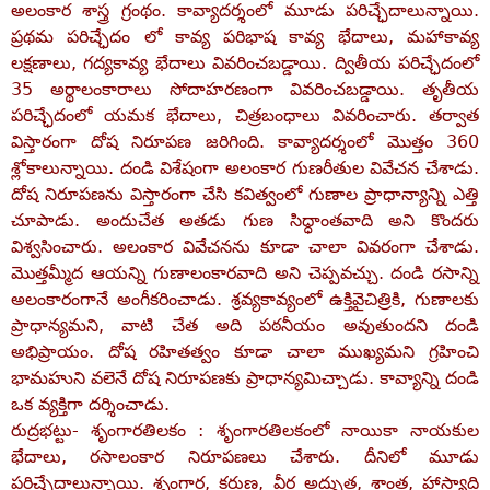
అలంకార శాస్త్ర గ్రంథం. కావ్యాదర్శంలో మూడు పరిచ్ఛేదాలున్నాయి.
ప్రథమ పరిచ్ఛేదం లో కావ్య పరిభాష కావ్య భేదాలు, మహాకావ్య
లక్షణాలు, గద్యకావ్య భేదాలు వివరించబడ్డాయి. ద్వితీయ పరిచ్ఛేదంలో
35 అర్థాలంకారాలు సోదాహరణంగా వివరించబడ్డాయి. తృతీయ
పరిచ్ఛేదంలో యమక భేదాలు, చిత్రబంధాలు వివరించారు. తర్వాత
విస్తారంగా దోష నిరూపణ జరిగింది. కావ్యాదర్శంలో మొత్తం 360
శ్లోకాలున్నాయి. దండి విశేషంగా అలంకార గుణరీతుల వివేచన చేశాడు.
దోష నిరూపణను విస్తారంగా చేసి కవిత్వంలో గుణాల ప్రాధాన్యాన్ని ఎత్తి
చూపాడు. అందుచేత అతడు గుణ సిద్ధాంతవాది అని కొందరు
విశ్వసించారు. అలంకార వివేచనను కూడా చాలా వివరంగా చేశాడు.
మొత్తమ్మీద ఆయన్ని గుణాలంకారవాది అని చెప్పవచ్చు. దండి రసాన్ని
అలంకారంగానే అంగీకరించాడు. శ్రవ్యకావ్యంలో ఉక్తివైచిత్రికి, గుణాలకు
ప్రాధాన్యమని, వాటి చేత అది పఠనీయం అవుతుందని దండి
అభిప్రాయం. దోష రహితత్వం కూడా చాలా ముఖ్యమని గ్రహించి
భామహుని వలెనే దోష నిరూపణకు ప్రాధాన్యమిచ్చాడు. కావ్యాన్ని దండి
ఒక వ్యక్తిగా దర్శించాడు.
రుద్రభట్టు- శృంగారతిలకం : శృంగారతిలకంలో నాయికా నాయకుల
భేదాలు, రసాలంకార నిరూపణలు చేశారు. దీనిలో మూడు
పరిచ్ఛేదాలున్నాయి. శృంగార, కరుణ, వీర అద్భుత, శాంత, హాస్యాది