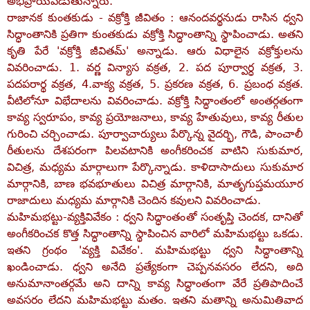
అభిప్రాయపడుతున్నారు.
రాజానక కుంతకుడు - వక్రోక్తి జీవితం : ఆనందవర్థనుడు రాసిన ధ్వని
సిద్ధాంతానికి ప్రతిగా కుంతకుడు వక్రోక్తి సిద్ధాంతాన్ని స్థాపించాడు. అతని
కృతి పేరే 'వక్రోక్తి జీవితమ్‌' అన్నాడు. ఆరు విధాలైన వక్రోక్తులను
వివరించాడు. 1. వర్ణ విన్యాస వక్రత, 2. పద పూర్వార్ధ వక్రత, 3.
పదపరార్థ వక్రత, 4.వాక్య వక్రత, 5. ప్రకరణ వక్రత, 6. ప్రబంధ వక్రత.
వీటిలోనూ విభేదాలను వివరించాడు. వక్రోక్తి సిద్ధాంతంలో అంతర్గతంగా
కావ్య స్వరూపం, కావ్య ప్రయోజనాలు, కావ్య హేతువులు, కావ్య రీతుల
గురించి చర్చించాడు. పూర్వాచార్యులు పేర్కొన్న వైదర్భి, గౌడి, పాంచాలీ
రీతులను దేశపరంగా పిలవటానికి అంగీకరించక వాటిని సుకుమార,
విచిత్ర, మధ్యమ మార్గాలుగా పేర్కొన్నాడు. కాళిదాసాదులు సుకుమార
మార్గానికి, బాణ భవభూతులు విచిత్ర మార్గానికి, మాతృగుప్తమయూర
రాజాదులు మధ్యమ మార్గానికి చెందిన కవులని వివరించాడు.
మహిమభట్టు-వ్యక్తివివేకం : ధ్వని సిద్ధాంతంతో సంతృప్తి చెందక, దానితో
అంగీకరించక కొత్త సిద్ధాంతాన్ని స్థాపించిన వారిలో మహిమభట్టు ఒకడు.
ఇతని గ్రంథం 'వ్యక్తి వివేకం'. మహిమభట్టు ధ్వని సిద్ధాంతాన్ని
ఖండించాడు. ధ్వని అనేది ప్రత్యేకంగా చెప్పనవసరం లేదని, అది
అనుమానాంతర్గమే అని దాన్ని కావ్య సిద్ధాంతంగా వేరే ప్రతిపాదించే
అవసరం లేదని మహిమభట్టు మతం. ఇతని మతాన్ని అనుమితివాద