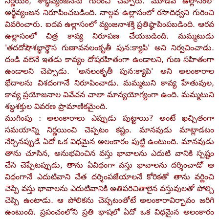
నిర్ణయం, శాబ్ధీవ్యంజనను గురించి చెప్పారు. మూడవ ఉల్లాసంలో
అర్థీవ్యంజన నిరూపించబడింది. నాల్గవ ఉల్లాసంలో రసాదిధ్వని గురించి
వివరించారు. ఐదవ ఉల్లాసంలో వ్యంజనాశక్తి ప్రతిష్ఠాపింపబడింది. ఆరవ
ఉల్లాసంలో చిత్ర కావ్య నిరూపణ చేయబడింది. మమ్మటుడు
'తదదోషౌశబ్ధార్థౌస గుణావనలంకృతీ పున:క్యాపి' అని నిర్వచించాడు.
దండి వలెనే ఇతడు కావ్యం దోషరహితంగా ఉండాలని, గుణ సహితంగా
ఉండాలని చెప్పాడు. 'అనలంకృతీ పున:క్యాపి' అని అలంకారాల
భేదాలను విశదంగానే నిరూపించాడు. మమ్మటుని కావ్య హేతువుల,
కావ్య ప్రయోజనాల వివేచన చాలా మాన్యయోగ్యంగా ఉంది. మమ్మటుని
శబ్ధశక్తుల వివరణ ప్రామాణికమైంది.
ముగింపు : అలంకారాలు ఎప్పుడు పుట్టాయి? అంటే ఖచ్చితంగా
సమయాన్ని నిర్ణయించి చెప్పటం కష్టం. మానవుడు మాట్లాడటం
నేర్చినప్పుడే ఏదో ఒక విధమైన అలంకారం పుట్టి ఉంటుంది. మానవుడు
తాను చూసిన, అనుభవించిన వస్తు భావాలను ఎదుటి వానికి స్పష్టం
చేసి చెప్పేటప్పుడు, తాను ఏవిధంగా వస్తు భావాలను దర్శించాడో ఆ
విధంగానే ఎదుటివాని చేత దర్శింపజేయాలనే కోరికతో తాను వర్ణించి
చెప్పే వస్తు భావాలను ఎదుటివానికి అతిపరిచితాలైన వస్తువులతో పోల్చి
చెప్పి ఉంటాడు. ఆ పోలికను చెప్పటంతోటే అలంకారావిర్భావం జరిగి
ఉంటుంది. ప్రపంచంలోని ప్రతి భాషలో ఏదో ఒక విధమైన అలంకారం