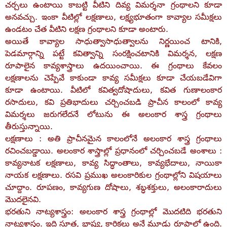
చర్చలు ఉంటాయి కాబట్టి వీటిని దివ్య విమర్శనా గ్రంథాలని కూడా
అనవచ్చు. ఇంకా వీటిల్లో లక్షణాలు, లక్ష్యభూతంగా కావ్యాల సమీక్షలు
ఉండటం చేత వీటిని లక్షణ గ్రంథాలని కూడా అంటారు.
అయితే కావ్యాల సాధుత్వాసాధుత్వాలను నిర్ణయించ టానికి,
పెడమార్గాన్ని పట్టే కవిత్వాన్ని సంరక్షించటానికి విమర్శన, లక్షణ
రూపాలైన కావ్యశాస్త్రాలు ఉదయించాయి. ఈ గ్రంథాలు కేవలం
లక్షణాలను చెప్పేవే కాకుండా కావ్య సమీక్షలు కూడా చేయబడేవిగా
కూడా ఉంటాయి. వీటిలో కవిత్వదోషాదులు, కవిత గుణాలంకార
రసాదులు, కవి ప్రతిభాదులు చర్చించబడి ప్రాచీన కాలంలో కావ్య
విమర్శలు జరుగలేదనే లోటును ఈ అలంకార శాస్త్ర గ్రంథాలు
తీరుస్తున్నాయి.
లక్షణాలు : అతి ప్రాచీనమైన కాలంలోనే అలంకార శాస్త్ర గ్రంథాలు
రచించబడ్డాయి. అలంకార శాస్త్రాల్లో ప్రధానంలో చర్చించబడే అంశాలు :
కావ్యనాటక లక్షణాలు, కావ్య సిద్ధాంతాలు, కావ్యభేదాలు, నాయికా
నాయక లక్షణాలు. రసవి ప్రముఖ అలంకారికుల గ్రంథాల్లోని విషయాలు
చూద్దాం. రూపణం, కావ్యగుణ దోషాలు, శబ్ధశక్తులు, అలంకారాదులు
మొదలైనవి.
భరతుని నాట్యశాస్త్రం: అలంకార శాస్త్ర గ్రంథాల్లో మొదటిది భరతుని
నాట్యశాస్త్రం. ఇది సూత్ర, భాష్య, కారికలు అనే మూడు రూపాల్లో ఉంది.