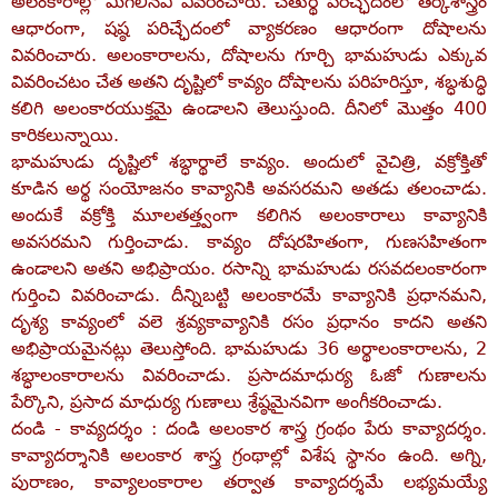
అలంకారాల్లో మిగిలినవి వివరించారు. చతుర్థ పరిచ్ఛేదంలో తర్కశాస్త్రం
ఆధారంగా, షష్ఠ పరిచ్ఛేదంలో వ్యాకరణం ఆధారంగా దోషాలను
వివరించారు. అలంకారాలను, దోషాలను గూర్చి భామహుడు ఎక్కువ
వివరించటం చేత అతని దృష్టిలో కావ్యం దోషాలను పరిహరిస్తూ, శబ్ధశుద్ధి
కలిగి అలంకారయుక్తమై ఉండాలని తెలుస్తుంది. దీనిలో మొత్తం 400
కారికలున్నాయి.
భామహుడు దృష్టిలో శబ్ధార్థాలే కావ్యం. అందులో వైచిత్రి, వక్రోక్తితో
కూడిన అర్థ సంయోజనం కావ్యానికి అవసరమని అతడు తలంచాడు.
అందుకే వక్రోక్తి మూలతత్త్వంగా కలిగిన అలంకారాలు కావ్యానికి
అవసరమని గుర్తించాడు. కావ్యం దోషరహితంగా, గుణసహితంగా
ఉండాలని అతని అభిప్రాయం. రసాన్ని భామహుడు రసవదలంకారంగా
గుర్తించి వివరించాడు. దీన్నిబట్టి అలంకారమే కావ్యానికి ప్రధానమని,
దృశ్య కావ్యంలో వలె శ్రవ్యకావ్యానికి రసం ప్రధానం కాదని అతని
అభిప్రాయమైనట్లు తెలుస్తోంది. భామహుడు 36 అర్థాలంకారాలను, 2
శబ్ధాలంకారాలను వివరించాడు. ప్రసాదమాధుర్య ఓజో గుణాలను
పేర్కొని, ప్రసాద మాధుర్య గుణాలు శ్రేష్ఠమైనవిగా అంగీకరించాడు.
దండి - కావ్యదర్శం : దండి అలంకార శాస్త్ర గ్రంథం పేరు కావ్యాదర్శం.
కావ్యాదర్శానికి అలంకార శాస్త్ర గ్రంథాల్లో విశేష స్థానం ఉంది. అగ్ని,
పురాణం, కావ్యాలంకారాల తర్వాత కావ్యాదర్శమే లభ్యమయ్యే