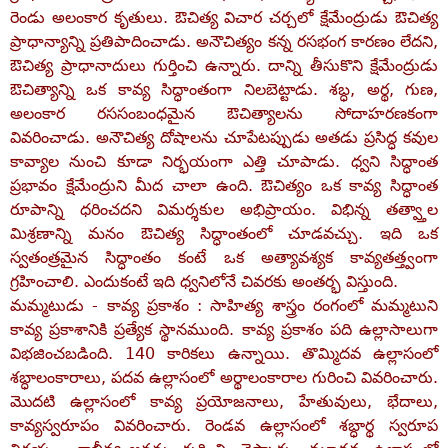
రెండు అలంకార కృతులు. ఔచిత్య విచార చర్చలో క్షేమేంద్రుడు ఔచిత్య
ప్రాధాన్యాన్ని ప్రతిపాదించాడు. అనౌచిత్యం కన్న రసభంగ కారణం లేదని,
ఔచిత్య ప్రాధానాదులు గుర్తించి ఉన్నారు. దాన్ని తీసుకొని క్షేమేంద్రుడు
ఔచిత్యాన్ని ఒక కావ్య సిద్ధాంతంగా నిలబెట్టాడు. శబ్ధ, అర్థ, గుణ,
అలంకార రససంబంధమైన ఔచిత్యాలను సోదాహరణకంగా
వివరించాడు. అనౌచిత్య దోషాలను చూపేటప్పుడు అతడు ప్రసిద్ధ కవుల
కావ్యాల నుంచి కూడా నిర్భయంగా ఎత్తి చూపాడు. ధ్వని సిద్ధాంత
ప్రభావం క్షేమేంద్రుని మీద చాలా ఉంది. ఔచిత్యం ఒక కావ్య సిద్ధాంత
రూపాన్ని ధరించదని విమర్శకుల అభిప్రాయం. విభిన్న తత్వ్తాల
మిశ్రణాన్ని మనం ఔచిత్య సిద్ధాంతంలో చూడవచ్చు. ఇది ఒక
స్వతంత్రమైన సిద్ధాంతం కంటే ఒక అత్యావశ్యక కావ్యతత్త్వంగా
గ్రహించాలి. ఎందుకంటే ఇది ధ్వనిలోనే చివరకు అంతర్భ విస్తుంది.
మమ్మటుడు - కావ్య ప్రకాశం : సాహిత్య శాస్త్రం రంగంలో మమ్మటుని
కావ్య ప్రకాశానికి ప్రత్యేక స్థానముంది. కావ్య ప్రకాశం పది ఉల్లాసాలుగా
విభజించబడింది. 140 కారికలు ఉన్నాయి. తొమ్మిదవ ఉల్లాసంలో
శబ్ధాలంకారాలు, పదవ ఉల్లాసంలో అర్థాలంకారాల గురించి వివరించారు.
మొదటి ఉల్లాసంలో కావ్య ప్రయోజనాలు, హేతువులు, భేదాలు,
కావ్యస్వరూపం వివరించారు. రెండవ ఉల్లాసంలో శబ్ధార్థ స్వరూప