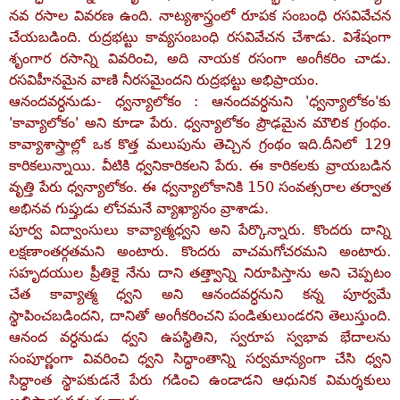
నవ రసాల వివరణ ఉంది. నాట్యశాస్త్రంలో రూపక సంబంధి రసవివేచన
చేయబడింది. రుద్రభట్టు కావ్యసంబంధి రసవివేచన చేశాడు. విశేషంగా
శృంగార రసాన్ని వివరించి, అది నాయక రసంగా అంగీకరిం చాడు.
రసవిహీనమైన వాణి నీరసమైందని రుద్రభట్టు అభిప్రాయం.
ఆనందవర్ధనుడు- ధ్వన్యాలోకం : ఆనందవర్ధనుని 'ధ్వన్యాలోకం'కు
'కావ్యాలోకం' అని కూడా పేరు. ధ్వన్యాలోకం ప్రౌఢమైన మౌలిక గ్రంథం.
కావ్యాశాస్త్రాల్లో ఒక కొత్త మలుపును తెచ్చిన గ్రంథం ఇది.దీనిలో 129
కారికలున్నాయి. వీటికి ధ్వనికారికలని పేరు. ఈ కారికలకు వ్రాయబడిన
వృత్తి పేరు ధ్వన్యాలోకం. ఈ ధ్వన్యాలోకానికి 150 సంవత్సరాల తర్వాత
అభినవ గుప్తుడు లోచమనే వ్యాఖ్యానం వ్రాశాడు.
పూర్వ విద్వాంసులు కావ్యాత్మధ్వని అని పేర్కొన్నారు. కొందరు దాన్ని
లక్షణాంతర్గతమని అంటారు. కొందరు వాచమగోచరమని అంటారు.
సహృదయుల ప్రీతికై నేను దాని తత్త్వాన్ని నిరూపిస్తాను అని చెప్పటం
చేత కావ్యాత్మ ధ్వని అని ఆనందవర్ధనుని కన్న పూర్వమే
స్థాపించబడిందని, దానితో అంగీకరించని పండితులుండరని తెలుస్తుంది.
ఆనంద వర్ధనుడు ధ్వని ఉపస్థితిని, స్వరూప స్వభావ భేదాలను
సంపూర్ణంగా వివరించి ధ్వని సిద్ధాంతాన్ని సర్వమాన్యంగా చేసి ధ్వని
సిద్ధాంత స్థాపకుడనే పేరు గడించి ఉండాడని ఆధునిక విమర్శకులు