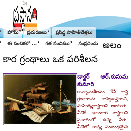
Jump to navigation
హోమ్
ప్రచురణలు
ప్రసిద్థ సాహితీవేత్తలు
అలం
ఈ సంచికలో ...
గత సంచికలు
సంప్రదించు
కార గ్రంథాలు ఒక పరిశీలన
డాక్టర్‌ ఆర్‌.కుసుమ
కుమారి
కావ్యానుశీలనం చేసే శాస్త్ర
గ్రంథాలను కావ్యశాస్త్రాలని,
సాహిత్యశాస్త్రాలని అంటారు.
వీటికే అలంకార శాస్త్రాలని
ప్రచారంలో ఉన్న పేరు.
వీటిలో కావ్య సంబంధమైన