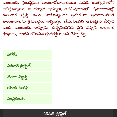
ఉంటుంది. గ్రంథస్థమైన అలంకారోదాహరణలు మనకు ఋగ్వేదంలోనే
లభిస్తున్నాయి. ఆ తర్వాత బ్రాహ్మణ, ఉపనిషదాదుల్లో, పురాణాదుల్లో
అలంకార సృష్టి ఉంది. సాహిత్యంలో ప్రచురంగా ప్రయోగింపబడే
అలంకారాలను క్రమబద్ధం, శాస్త్రబద్ధం చేయవలసిన ఆవశ్యకత ఏర్పడి
ఉండి ఉంటుంది. అప్పుడు ఉద్భవించినవే పైన చెప్పిన అలంకార
గ్రంథాలు, వాటిని రచించిన గ్రంథకర్తలు అని చెప్పొచ్చు.
హోమ్
ఎడిటర్ ప్రోపైల్
చందా విజ్ఞప్తి
యాడ్ టారిఫ్
సంప్రదించు
ఎడిటర్ ప్రోపైల్