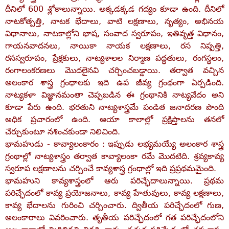
దీనిలో 600 శ్లోకాలున్నాయి. అక్కడక్కడ గద్యం కూడా ఉంది. దీనిలో
నాటకోత్పత్తి, నాటక భేదాలు, వాటి లక్షణాలు, నృత్యం, అభినయ
విధానాలు, నాటకాల్లోని భాష, సంవాద స్వరూపం, ఇతివృత్త విధానం,
గాయనవాదనలు, నాయికా నాయక లక్షణాలు, రస నిష్పత్తి,
రసస్వరూపం, ప్రేక్షకులు, నాట్యశాలల నిర్మాణ పద్ధతులు, రంగస్థలం,
రంగాలంకరణలు మొదలైనవి చర్చించబడ్డాయి. తర్వాత వచ్చిన
అలంకార శాస్త్ర గ్రంథాలకు ఇది ఉప జీవ్య గ్రంథంగా ఏర్పడింది.
నాట్యకళా విజ్ఞానమంతా చెప్పబడిన ఈ గ్రంథానికి నాట్యవేదం అని
కూడా పేరు ఉంది. భరతుని నాట్యశాస్త్రమే పండిత జనాదరణ పొంది
అధిక ప్రచారంలో ఉంది. ఆయా కాలాల్లో ప్రక్షిప్తాలను తనలో
చేర్చుకుంటూ నశించకుండా నిలిచింది.
భామహుడు - కావ్యాలంకారం : ఇప్పుడు లభ్యమయ్యే అలంకార శాస్త్ర
గ్రంథాల్లో నాట్యశాస్త్రం తర్వాత కావ్యాలంకా రమే మొదటిది. శ్రవ్యకావ్య
స్వరూప లక్షణాలను చర్చించే కావ్యశాస్త్ర గ్రంథాల్లో ఇది ప్రప్రథమమైంది.
భామహుని కావ్యశాస్త్రంలో ఆరు పరిచ్ఛేదాలున్నాయి. ప్రథమ
పరిచ్ఛేదంలో కావ్య ప్రయోజనాలు, కావ్య హేతువులు, కావ్య లక్షణాలు,
కావ్య భేదాలను గురించి చర్చించారు. ద్వితీయ పరిచ్ఛేదంలో గుణ,
అలంకారాలు వివరించారు. తృతీయ పరిచ్ఛేదంలో గత పరిచ్ఛేదంలోని