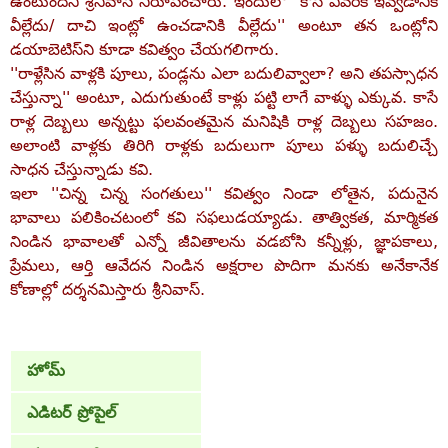
ఉంటుందని శ్రీనివాస్‌ నిరూపించారు. ఇందులో ''కోసి ఎవరికి ఇవ్వడానికి
వీల్లేదు/ దాచి ఇంట్లో ఉంచడానికి వీల్లేదు'' అంటూ తన ఒంట్లోని
డయాబెటిస్‌ని కూడా కవిత్వం చేయగలిగారు.
''రాళ్లేసిన వాళ్లకి పూలు, పండ్లను ఎలా బదులివ్వాలా? అని తపస్సాధన
చేస్తున్నా'' అంటూ, ఎదుగుతుంటే కాళ్లు పట్టి లాగే వాళ్ళు ఎక్కువ. కాసే
రాళ్ల దెబ్బలు అన్నట్టు ఫలవంతమైన మనిషికి రాళ్ల దెబ్బలు సహజం.
అలాంటి వాళ్లకు తిరిగి రాళ్లకు బదులుగా పూలు పళ్ళు బదులిచ్చే
సాధన చేస్తున్నాడు కవి.
ఇలా ''చిన్న చిన్న సంగతులు'' కవిత్వం నిండా లోతైన, పదునైన
భావాలు పలికించటంలో కవి సఫలుడయ్యాడు. తాత్వికత, మార్మికత
నిండిన భావాలతో ఎన్నో జీవితాలను వడబోసి కన్నీళ్లు, జ్ఞాపకాలు,
ప్రేమలు, ఆర్తి ఆవేదన నిండిన అక్షరాల పొదిగా మనకు అనేకానేక
కోణాల్లో దర్శనమిస్తారు శ్రీనివాస్‌.
హోమ్
ఎడిటర్ ప్రోపైల్