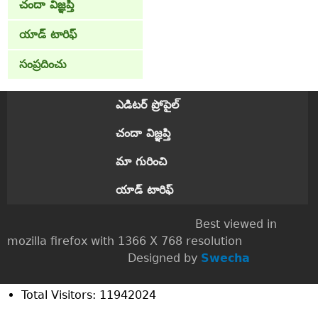
చందా విజ్ఞప్తి
యాడ్ టారిఫ్
సంప్రదించు
ఎడిటర్ ప్రోపైల్
చందా విజ్ఞప్తి
మా గురించి
యాడ్ టారిఫ్
Best viewed in
mozilla firefox with 1366 X 768 resolution
Designed by
Swecha
Total Visitors: 11942024