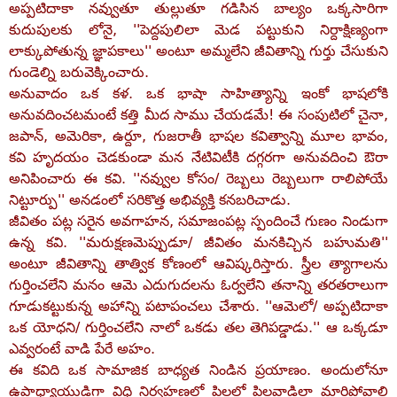
అప్పటిదాకా నవ్వుతూ తుల్లుతూ గడిసిన బాల్యం ఒక్కసారిగా
కుదుపులకు లోనై, ''పెద్దపులిలా మెడ పట్టుకుని నిర్దాక్షిణ్యంగా
లాక్కుపోతున్న జ్ఞాపకాలు'' అంటూ అమ్మలేని జీవితాన్ని గుర్తు చేసుకుని
గుండెల్ని బరువెక్కించారు.
అనువాదం ఒక కళ. ఒక భాషా సాహిత్యాన్ని ఇంకో భాషలోకి
అనువదించటమంటే కత్తి మీద సాము చేయడమే! ఈ సంపుటిలో చైనా,
జపాన్‌, అమెరికా, ఉర్దూ, గుజరాతీ భాషల కవిత్వాన్ని మూల భావం,
కవి హృదయం చెడకుండా మన నేటివిటీకి దగ్గరగా అనువదించి ఔరా
అనిపించారు ఈ కవి. ''నవ్వుల కోసం/ రెబ్బలు రెబ్బలుగా రాలిపోయే
నిట్టూర్పు'' అనడంలో సరికొత్త అభివ్యక్తి కనబరిచాడు.
జీవితం పట్ల సరైన అవగాహన, సమాజంపట్ల స్పందించే గుణం నిండుగా
ఉన్న కవి. ''మరుక్షణమెప్పుడూ/ జీవితం మనకిచ్చిన బహుమతి''
అంటూ జీవితాన్ని తాత్విక కోణంలో ఆవిష్కరిస్తారు. స్త్రీల త్యాగాలను
గుర్తించలేని మనం ఆమె ఎదుగుదలను ఓర్వలేని తనాన్ని తరతరాలుగా
గూడుకట్టుకున్న అహాన్ని పటాపంచలు చేశారు. ''ఆమెలో/ అప్పటిదాకా
ఒక యోధని/ గుర్తించలేని నాలో ఒకడు తల తెగిపడ్డాడు.'' ఆ ఒక్కడూ
ఎవ్వరంటే వాడి పేరే అహం.
ఈ కవిది ఒక సామాజిక బాధ్యత నిండిన ప్రయాణం. అందులోనూ
ఉపాధ్యాయుడిగా విధి నిర్వహణలో పిల్లల్లో పిల్లవాడిలా మారిపోవాలి