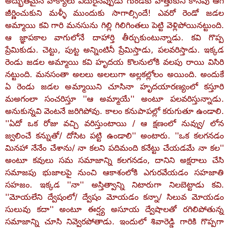
అద్భుతమైన వాక్యాలు ఎదురైనప్పుడు గుండెకు హత్తుకుని కాసేపు ఆగి
జీర్ణించుకుని మళ్ళీ ముందుకు సాగాల్సిందే! ఎవరో రెండో జడల
అమ్మాయి కవి గారి మనసును గిల్లి గిలిగింతలు పెట్టి వెళ్లిపోయినట్టుంది.
ఆ జ్ఞాపకాల వాగులోనే దాహార్తి తీర్చుకుంటున్నాడు. కవి గొప్ప
ప్రేమికుడు. చెట్టు, పుట్ట అన్నింటినీ ప్రేమిస్తాడు, పలవరిస్తాడు. ఇక్కడ
రెండు జడల అమ్మాయి కవి హృదయ కొలనులోకి వలపు రాయి విసిరి
నట్టుంది. మనసంతా అలలు అలలుగా అల్లకల్లోలం అయింది. అందుకే
ఏ రెండు జడల అమ్మాయిని చూసినా హృదయారణ్యంలో కస్తూరి
మఅగంలా సంచరిస్తూ ''ఆ అమ్మాయే'' అంటూ పలవరిస్తున్నాడు.
అనుకున్నవి వెంటనే జరిగిపోవు. కాలం కనుపాపల్లో కరుగుతూ ఉండాలి.
''ఏదో ఒక రోజు వచ్చి వరిస్తుంటాయి / ఆ క్షణంలో నువ్వు/ లోన
జ్వలించే కన్నుతో/ దోసిట పట్టి ఉండాలి'' అంటారు. ''ఒక కలగనడం
మినహా నేనేం చేశాను/ నా కలని పదిమంది కనేట్టు చేయడమే నా కల''
అంటూ కవులు సమ సమాజాన్ని కలగనడం, దానిని అక్షరాలు చేసి
సమాజపు భుజాలపై నుంచి ఆకాశంలోకి ఎగురవేయడం సహజాతి
సహజం. ఇక్కడ ''నా'' అస్తిత్వాన్ని నిటారుగా నిలబెట్టాడు కవి.
''మోయలేని ద్వేషంలో/ ద్వేషం మోయడం కన్నా/ సిలువ మోయడం
సులువు కదా'' అంటూ ఈర్ష్య అసూయ ద్వేషాలతో రగిలిపోతున్న
సమాజాన్ని చూసి నివ్వెరపోతాడు. ఇందులో శివారెడ్డి గారికి గొప్పగా