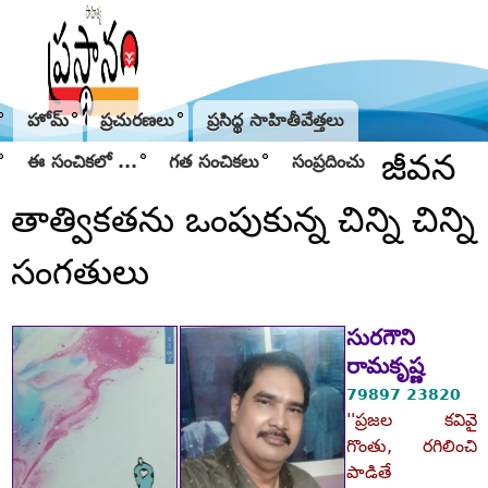
Jump to navigation
హోమ్
ప్రచురణలు
ప్రసిద్థ సాహితీవేత్తలు
జీవన
ఈ సంచికలో ...
గత సంచికలు
సంప్రదించు
తాత్వికతను ఒంపుకున్న చిన్ని చిన్ని
సంగతులు
సురగౌని
రామకృష్ణ
79897 23820
''ప్రజల కవివై
గొంతు, రగిలించి
పాడితే