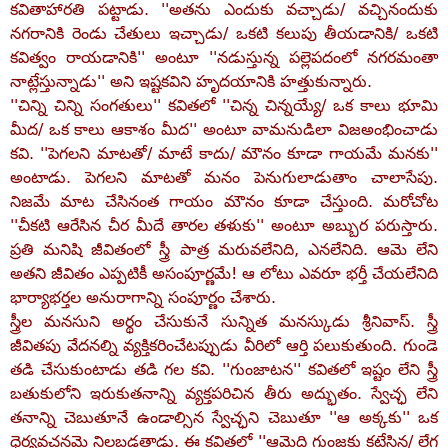
కవితాహారతి పట్టాడు. ''అతను ఎందుకు వచ్చాడు/ వచ్చినందుకు
నగరానికి రెండు చేతులు ఇచ్చాడు/ ఒకటి కలుపు తీయడానికి/ ఒకటి
కవిత్వం రాయడానికి'' అంటూ ''నడుస్తున్న పల్లెపదంలో నగరమంతా
నాట్లేస్తున్నాడు'' అని ఇష్టకవిని హృదయానికి హత్తుకున్నారు.
''చిన్ని చిన్ని సంగతులు'' కవితలో ''చిన్న చిన్నయ్యే/ ఒక కాలు భూమి
మీద/ ఒక కాలు ఆకాశం మీద'' అంటూ వామనుడిలా విజఅంభించాడు
కవి. ''పెగలని మాటతో/ మాటే కాదు/ మౌనం కూడా గాయమే మనకు''
అంటాడు. పెగలని మాటతో మనం పెనుగులాడుతాం చాలాసేపు.
నిజమే మాట చేసినంత గాయం మౌనం కూడా చేస్తుంది. మరోచోట
''చీకటి ఆరేసిన చీర మీదే తారల తళుకు'' అంటూ అబ్బుర పరుస్తారు.
ప్రతి మనిషి జీవితంలో స్త్రీ పాత్ర మరువలేనిది, ఎనలేనిది. ఆమె లేని
అతని జీవితం ఎప్పటికీ అసంపూర్ణమే! ఆ లోటు ఎవరూ భర్తీ చేయలేనిది
భార్యాభర్తల అనురాగాన్ని సంపూర్ణం చేశారు.
స్త్రీల మనసుని అర్థం చేసుకునే సున్నిత మనస్కుడు శ్రీనివాస్‌. స్త్రీ
జీవితపు వేదనల్ని వ్యక్తికరించేటప్పుడు వీరిలో ఆర్తి పలుకుతుంది. గుండె
తడి చేసుకుంటాడు తడి గల కవి. ''గుంజాటన'' కవితలో ఇష్టం లేని స్త్రీ
బతుకులోని ఇరుకుతనాన్ని వ్యక్తపరిచిన తీరు అద్భుతం. స్వేచ్ఛ లేని
తనాన్ని చెబుతూనే ఉండాల్సిన స్వేచ్ఛని చెబుతూ ''ఆ అక్కకు'' ఒక
ధైర్యవచనమై నిలబడతాడు. ఈ కవితలో ''ఆమెది గుంజకు కట్టేసిన/ లేగ