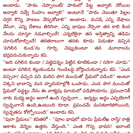
అంటాడు. ''పాఠం చెప్పాలంటే/ పాఠంలో పిట్ట అవ్వాలి /కోయిల
అవ్వాలి నవ్వే సింహం అవ్వాలి'' అంటూనే ''పాఠం చెబుతూ పిల్లల
దగ్గర కొన్ని పాటలు నేర్చుకోవాలి'' అంటాడు. మనిషి ఎన్ని వేషాలు
వేసినా, ఎన్ని దేశాలు తిరిగినా, ఎన్ని భాషలు నేర్చినా తన కాలి కింద
నేలను చూస్తూ నడవాల్సిందే! ఎన్నటికైనా తన అస్తిత్వాన్ని తడిమి
చూసుకోవాల్సిందే! తరతరాలుగా తనకు కూడు పెడుతూ వచ్చిన
'పగిలిన కుండ'ను గూర్చి చెప్పుకుంటూ తన మూలాలను
భద్రపరుచుకున్నాడు కవి.
''అది పగిలిన కుండా / పట్టెడన్నం పెట్టిన కూటికుండా / సరిగా చూడు''
అంటూ పగిలిన కల్లుకుండను గుండెలపై బోర్లించుకున్నాడు కవి. ''ఎండ
వచ్చినా/ వచ్చిన పని మరిచి పొగ మంచుతో ప్రేమలో పడింది'' అంటూ
చిక్కని భావాన్ని మన హృదయాల్లోకి ఒంపాడు. ఎండ పొగ మంచుతో
ప్రేమలో పడ్డట్టు నేను ఈ వాక్యపు మాయలో పడిపోయాను. ప్రపంచానికీ
నాకు మధ్య అద్దం అలాగే ఉంది స్వచ్ఛంగా... అన్నట్టు అద్దం ఎప్పటిలాగే
స్వచ్ఛంగానే ఉంది,ఉంటుంది కూడా. ప్రపంచమే మసకబారిపోయింది,
స్వచ్ఛతను కోల్పోయింది'' అంటాడు కవి.
''పురా ప్రేమలు'' కవితలో - ''పూల భాషలో భూమి ప్రేమలేఖ రాస్తే/ రాత్రి
ఆకాశం వెన్నెల ఉత్తరం వేస్తుంది.'' ఎంత గొప్ప భావన! ఇలాంటి