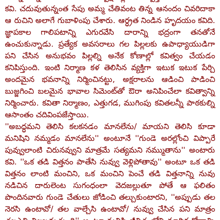
కవి. చదువుతున్నంత సేపు అమ్మ చేతివంట తిన్న ఆనందం చివరిదాకా
ఆ రుచిని అలాగే గుబాళింపు చేశారు. ఆర్ధ్రత నిండిన హృదయం కవిది.
జ్ఞాపకాల గాలిపటాన్ని ఎగురవేసి దారాన్ని భద్రంగా తనతోనే
ఉంచుకున్నాడు. ప్రత్యేక అవసరాలు గల పిల్లలకు ఉపాధ్యాయుడిగా
పని చేసిన అనుభవం పిల్లల్ని అనేక కోణాల్లో కవిత్వం చేయడం
కనిపిస్తుంది. ఇంటి నిర్మాణ కళ తెలిసిన వ్యక్తిగా ఇటుక ఇటుక పేర్చి
అందమైన భవనాన్ని నిర్మించినట్టు, అక్షరాలను ఆడించి పాడించి
బుజ్జగించి బలమైన భావాల సిమెంట్‌తో ఔరా అనిపించేలా కవిత్వాన్ని
నిర్మించారు. కవితా నిర్మాణం, ఎత్తుగడ, ముగింపు కవితలన్నీ పాఠకుల్ని
ఆసాంతం చదివింపజేస్తాయి.
''అబద్ధమని తెలిసి కలకనడం మానలేను/ మాయని తెలిసి కూడా
మనిషిని నమ్మడం మానలేను'' అంటూనే ''గుండె అరల్లోంచి విప్పారే
పువ్వులాంటి చిరునవ్వుని మాత్రమే సత్యమని నమ్ముతాను'' అంటారు
కవి. ''ఒక తడి విత్తనం పాతేసి నువ్వు వెళ్లిపోతావు'' అంటూ ఒక తడి
విత్తనం లాంటి మంచిని, ఒక మంచిని పెంచే తడి విత్తనాన్ని నువు
నడిచిన దారులెంట సుగంధంలా వెదజల్లుతూ పోతే ఆ ఫలితం
పొందినవారు గుండె చేతులు జోడించి తల్చుకుంటారని, ''అప్పుడు తల
నెరసి ఉంటావో/ తల వాల్చేసి ఉంటావో/ నువ్వు చేసిన పని మాత్రం