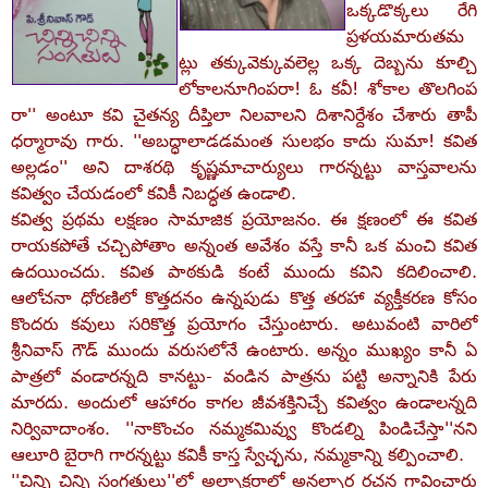
ఒక్కడొక్కలు రేగి
ప్రళయమారుతమ
ట్లు తక్కువెక్కువలెల్ల ఒక్క దెబ్బను కూల్చి
లోకాలనూగింపరా! ఓ కవీ! శోకాల తొలగింప
రా'' అంటూ కవి చైతన్య దీప్తిలా నిలవాలని దిశానిర్దేశం చేశారు తాపీ
ధర్మారావు గారు. ''అబద్ధాలాడడమంత సులభం కాదు సుమా! కవిత
అల్లడం'' అని దాశరథి కృష్ణమాచార్యులు గారన్నట్టు వాస్తవాలను
కవిత్వం చేయడంలో కవికీ నిబద్ధత ఉండాలి.
కవిత్వ ప్రథమ లక్షణం సామాజిక ప్రయోజనం. ఈ క్షణంలో ఈ కవిత
రాయకపోతే చచ్చిపోతాం అన్నంత అవేశం వస్తే కానీ ఒక మంచి కవిత
ఉదయించదు. కవిత పాఠకుడి కంటే ముందు కవిని కదిలించాలి.
ఆలోచనా ధోరణిలో కొత్తదనం ఉన్నపుడు కొత్త తరహా వ్యక్తీకరణ కోసం
కొందరు కవులు సరికొత్త ప్రయోగం చేస్తుంటారు. అటువంటి వారిలో
శ్రీనివాస్‌ గౌడ్‌ ముందు వరుసలోనే ఉంటారు. అన్నం ముఖ్యం కానీ ఏ
పాత్రలో వండారన్నది కానట్టు- వండిన పాత్రను పట్టి అన్నానికి పేరు
మారదు. అందులో ఆహారం కాగల జీవశక్తినిచ్చే కవిత్వం ఉండాలన్నది
నిర్వివాదాంశం. ''నాకొంచం నమ్మకమివ్వు కొండల్ని పిండిచేస్తా''నని
ఆలూరి బైరాగి గారన్నట్టు కవికీ కాస్త స్వేచ్ఛను, నమ్మకాన్ని కల్పించాలి.
''చిన్ని చిన్ని సంగతులు''లో అల్పాక్షరాల్లో అనల్పార్త రచన గావించారు