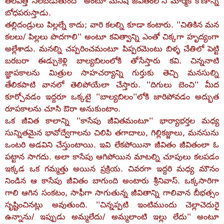
తలఎత్తి నిలబడుతుంది'' అంటూ మనిషి జీవితంలోని మార్మిక కోణాన్ని
బోధపరుస్తాడు.
తల్లిదండ్రులు పిల్లల్నే కాదు; వారి కలల్ని కూడా కంటారు. ''చితికిన మన
కలలు/ పిల్లలు పొదగాలి'' అంటూ కవిత్వాన్ని ఎంతో చిక్కగా హృద్యంగా
అల్లేశాడు. మనల్ని చప్పరించమంటూ పిప్పరమెంటు బిళ్ళ చేతిలో పెట్టి
బరబరా ఈడ్చుకెళ్లి బాల్యబిలంలోకి తోసేస్తారు కవి. చిన్ననాటి
జ్ఞాపకాలను మిత్రుల సాహచర్యాన్ని గుర్తుకు తెచ్చి మనసుల్ని
తేలికపాటి వానలో తెలిపోయేలా చేస్తారు. ''దిగులు బెంచి'' మీద
కూర్చోవడం ఇద్దరూ ఒక్కటై ''బాల్యబిలం''లోకి జారిపోవడం అద్భుత
రూపకాలను చూసి ఔరా అనుకుంటాం.
ఒక జీవిత కాలాన్ని ''కాసేపు జీవితమంటూ'' భార్యాభర్తల మధ్య
సున్నితమైన భావోద్వేగాలను చిలిపి తగాదాలు, గిల్లికజ్జాలు, మనసును
ఒంటరి అడవిని చేస్తుంటాయి. ఇవి లేకపోయినా జీవితం జీవితంలా ఓ
పట్టాన సాగదు. అలా కాసేపు ఆగిపోయిన మాటల్ని చూపులు కలపడం
ఇక్కడ ఒక గమ్మత్తు అయిన ప్రక్రియ. చివరగా ఇద్దరి మధ్య మౌనం
నిండిన ఆ కాసేపు జీవితం బాగుంది అంటారు శ్రీనివాస్‌. ఒక్కసారిగా
గాలి ఆగిన సంకటం, సాఫీగా సాగుతున్న జీవితాన్ని గాలివాన బీభత్సం
సృష్టించినట్లు అవుతుంది. ''చిన్నప్పటి ఇంటిముందు చెల్లాచెదురై
ఉన్నాను/ ఇప్పుడు అమ్మలేదు/ అమ్మలాంటి ఇల్లు లేదు'' అంటూ