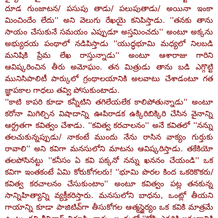
దూడ గుంజాటన/ పసుపు తాడు/ పలుపుతాడు/ అయినా ఇంకా
మించిందేం లేదు'' అని వెలుగు రేఖయై కనిపిస్తాడు. ''తనకు తాను
సాయం చేసుకునే సమయం ఎప్పుడూ అస్తమించదు'' అంటూ అక్కను
అభ్యుదయ పంథాలో నడిపిస్తాడు ''యుద్ధభూమి మధ్యలో నిలబడి
మనిషికి ప్రేమ లేఖ రాస్తున్నాడు'' అంటూ ఆశారాజు గారిని
ఆవిష్కరించిన తీరు అమోఘం. తన మిత్రుడు తాను బడి ఎగ్గొట్టి
మునిసిపాలిటీ పార్కులో గ్రంథాలయానికి అలవాటు చేశాడంటూ గత
జ్ఞాపకాల గాధలు తవ్వి పోసుకుంటాడు.
''కాటి కాపరి కూడా కన్నీటిని తగిలేయలేక కాలిపోతున్నాడు'' అంటూ
కరోనా మిగిల్చిన విషాదాన్ని ఊపిరాడక ఉక్కిరిబిక్కిరి చేసిన వైనాన్ని
ఆర్ద్రతగా కవిత్వం చేశాడు. ''కవిత్వ కరచాలనం'' అనే కవితలో ''నన్ను
తలచుకున్నప్పుడు/ నాకంటే ముందు నేను రాసిన వాక్యం గుర్తుకు
రావాలి'' అని కవిగా మనసులోని మాటను ఆవిష్కరిస్తాడు. తకేకియో
తలపోసినట్టు ''కనీసం ఏ కవి పక్కనో నన్ను ఖననం చేయండి'' ఒక
కవిగా ఇంతకంటే ఏమి కోరుకోగలరు! ''భూమి పొరల కింద ఒకరికొకరు/
కవిత్వ కరచాలనం చేసుకుంటాం'' అంటూ కవిత్వం పట్ల తనకున్న
సాన్నిహిత్యాన్ని వ్యక్తీకరిస్తారు. మనసులోని బాధను, ఒంట్లో తీయని
గాయాన్ని కూడా పాజిటివ్‌గా తీసుకోగల ఆత్మస్థైర్యం ఒక కవికి మాత్రమే