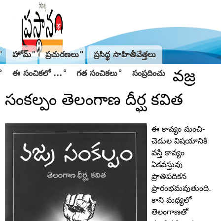
Jump to navigation
హోమ్
ప్రచురణలు
ప్రసిద్థ సాహితీవేత్తలు
వజ్ర
ఈ సంచికలో ...
గత సంచికలు
సంప్రదించు
సంకల్పం తెలంగాణ దీర్ఘ కవిత
ఈ కావ్యం మంచి-
చెడుల విషయానికి
వస్తే కావ్యం
ఏకవస్తువు
ప్రాతిపదికన
ప్రారంభమవుతుంది.
కాని మధ్యలో
తెలంగాణతో