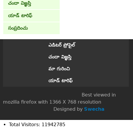
చందా విజ్ఞప్తి
యాడ్ టారిఫ్
సంప్రదించు
ఎడిటర్ ప్రోపైల్
చందా విజ్ఞప్తి
మా గురించి
యాడ్ టారిఫ్
Best viewed in
mozilla firefox with 1366 X 768 resolution
Designed by
Swecha
Total Visitors: 11942785