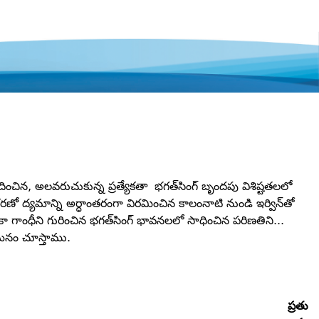
అందించిన, అలవరుచుకున్న ప్రత్యేకతా భగత్‌సింగ్‌ బృందపు విశిష్టతలలో
ో ద్యమాన్ని అర్ధాంతరంగా విరమించిన కాలంనాటి నుండి ఇర్విన్‌తో
ా గాంధీని గురించిన భగత్‌సింగ్‌ భావనలలో సాధించిన పరిణతిని...
 మనం చూస్తాము.
ప్రతు