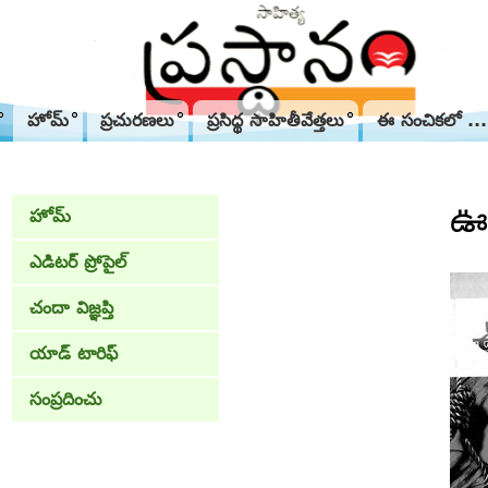
హోమ్
ప్రచురణలు
ప్రసిద్థ సాహితీవేత్తలు
ఈ సంచికలో ...
ఊర
హోమ్
ఎడిటర్ ప్రోపైల్
చందా విజ్ఞప్తి
యాడ్ టారిఫ్
సంప్రదించు