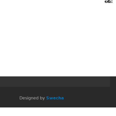
లకు:
 Designed by
Swecha