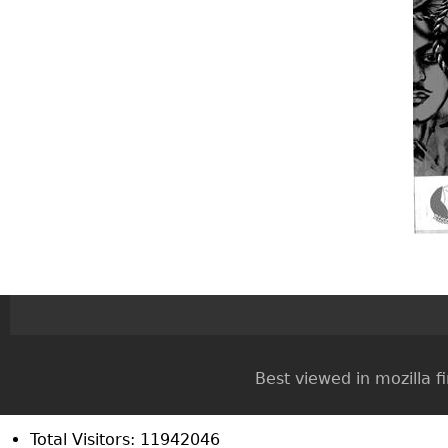
Best viewed in mozilla firef
Total Visitors: 11942046