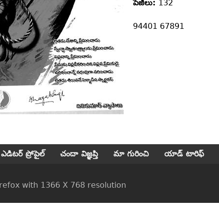
పేజీలు:
132
94401 67891
ఎడిటర్ ప్రోపైల్
చందా విజ్ఞప్తి
మా గురించి
యాడ్ టారిఫ్
ox with 1366 X 768 resolution