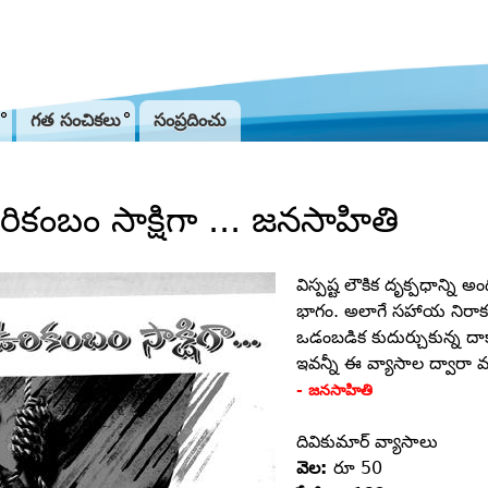
Jump to navigation
గత సంచికలు
సంప్రదించు
ికంబం సాక్షిగా ... జనసాహితి
విస్పష్ట లౌకిక దృక్పధాన్ని 
భాగం. అలాగే సహాయ నిరాకరణ
ఒడంబడిక కుదుర్చుకున్న దాక
ఇవన్నీ ఈ వ్యాసాల ద్వారా
- జనసాహితి
దివికుమార్‌ వ్యాసాలు
వెల:
రూ 50