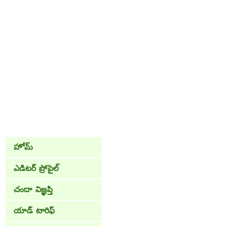
హోమ్
ఎడిటర్ ప్రోపైల్
చందా విజ్ఞప్తి
యాడ్ టారిఫ్