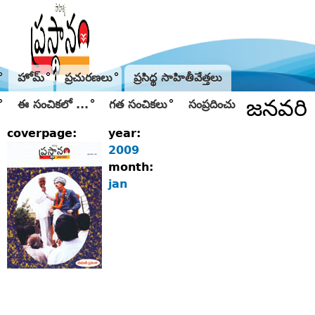
Jump to navigation
హోమ్
ప్రచురణలు
ప్రసిద్థ సాహితీవేత్తలు
జనవరి
ఈ సంచికలో ...
గత సంచికలు
సంప్రదించు
coverpage:
year:
2009
month:
jan