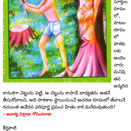
సూక్తుల
రూపం
లో,
పాటల
రూపం
లో
పాఠకు
లకు
అందిం
చారు.
మనిషి
తన
జన్మదిన
కానుకగా చెట్టును పెట్టి, ఆ చెట్టును కాపాడే బాధ్యతను అతనే
తీసుకోవాలని, అది పాఠశాల స్థాయినుంచే ఆచరణ రూపంలో తేవాలనే
రచయిత ఆవేదన పరిపూర్ణ ప్రపంచ హితం కాక మరేమవుతుంది?
- ఆచార్య చిట్రాజు గోవిందరాజు
కీర్తిపాటి