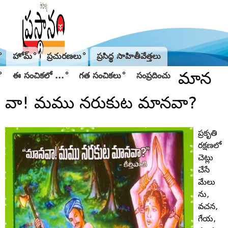
Jump to navigation
హోమ్
ప్రచురణలు
ప్రసిద్థ సాహితీవేత్తలు
మాన
ఈ సంచికలో ...
గత సంచికలు
సంప్రదించు
వా! మము నరుకుట మానవా?
ప్రకృతి
రక్షణలో
చెట్లు
చేసే
మేలు
ను,
వచన,
గేయ,