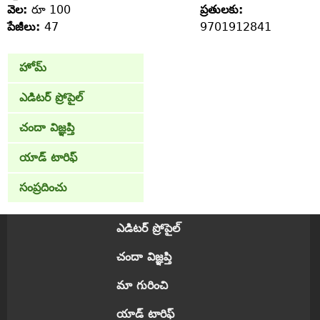
వెల:
రూ 100
ప్రతులకు:
పేజీలు:
47
9701912841
హోమ్
ఎడిటర్ ప్రోపైల్
చందా విజ్ఞప్తి
యాడ్ టారిఫ్
సంప్రదించు
ఎడిటర్ ప్రోపైల్
చందా విజ్ఞప్తి
మా గురించి
యాడ్ టారిఫ్