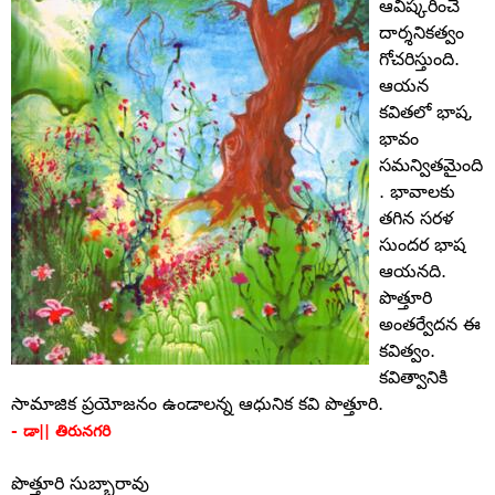
ఆవిష్కరించే
దార్శనికత్వం
గోచరిస్తుంది.
ఆయన
కవితలో భాష,
భావం
సమన్వితమైంది
. భావాలకు
తగిన సరళ
సుందర భాష
ఆయనది.
పొత్తూరి
అంతర్వేదన ఈ
కవిత్వం.
కవిత్వానికి
సామాజిక ప్రయోజనం ఉండాలన్న ఆధునిక కవి పొత్తూరి.
- డా|| తిరునగరి
పొత్తూరి సుబ్బారావు