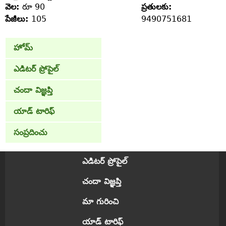
వెల:
రూ 90
ప్రతులకు:
పేజీలు:
105
9490751681
హోమ్
ఎడిటర్ ప్రోపైల్
చందా విజ్ఞప్తి
యాడ్ టారిఫ్
సంప్రదించు
ఎడిటర్ ప్రోపైల్
చందా విజ్ఞప్తి
మా గురించి
యాడ్ టారిఫ్