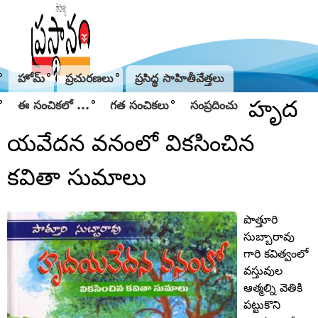
Jump to navigation
హోమ్
ప్రచురణలు
ప్రసిద్థ సాహితీవేత్తలు
హృద
ఈ సంచికలో ...
గత సంచికలు
సంప్రదించు
యవేదన వనంలో వికసించిన
కవితా సుమాలు
పొత్తూరి
సుబ్బారావు
గారి కవిత్వంలో
వస్తువుల
ఆత్మల్ని వెతికి
పట్టుకొని