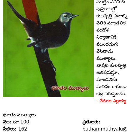
మొత్తం ఎనిమిది
పుస్తకాలల్లో
కులవృత్తి పదాల్ని
వెతికి మాండలిక
పదకోశ
నిర్మాణానికి
ముందడుగు
వేసినాడు
ముత్యాలు.
భాషకు కులవృత్తి
జతపరుస్తూ,
మాండలికం
మలినం కాకుండా
భద్ర పరుస్తుండు.
- వేముల ఎల్లయ్య
భూతం ముత్యాలు
వెల:
రూ 100
ప్రతులకు:
పేజీలు:
162
buthammuthyalu@