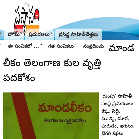
Jump to navigation
హోమ్
ప్రచురణలు
ప్రసిద్థ సాహితీవేత్తలు
మాండ
ఈ సంచికలో ...
గత సంచికలు
సంప్రదించు
లీకం తెలంగాణ కుల వృత్తి
పదకోశం
'గుంపు' సాహితీ
సంస్థ ప్రచురణలు
కక్క, సిద్ధి,
ముల్కి, సూర,
పురుడు, ఇగురం,
బేగరి కథలు