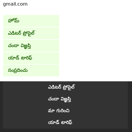
gmail.com
హోమ్
ఎడిటర్ ప్రోపైల్
చందా విజ్ఞప్తి
యాడ్ టారిఫ్
సంప్రదించు
ఎడిటర్ ప్రోపైల్
చందా విజ్ఞప్తి
మా గురించి
యాడ్ టారిఫ్